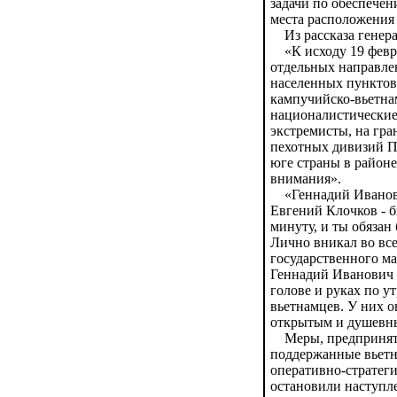
задачи по обеспече
места расположения
Из рассказа генера
«К исходу 19 февраля
отдельных направлен
населенных пунктов
кампучийско-вьетнам
националистические
экстремисты, на гра
пехотных дивизий П
юге страны в районе
внимания».
«Геннадий Иванович
Евгений Клочков - 
минуту, и ты обязан
Лично вникал во все
государственного ма
Геннадий Иванович с
голове и руках по ут
вьетнамцев. У них 
открытым и душевны
Меры, предпринятые
поддержанные вьетн
оперативно-стратеги
остановили наступле