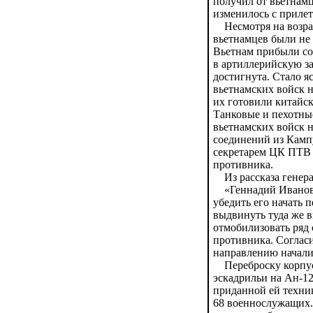
получил от вьетнамц
изменилось с прилет
Несмотря на возраж
вьетнамцев были не 
Вьетнам прибыли со
в артиллерийскую за
достигнута. Стало я
вьетнамских войск н
их готовили китайск
Танковые и пехотны
вьетнамских войск н
соединений из Камп
секретарем ЦК ПТВ 
противника.
Из рассказа генера
«Геннадий Иванович
убедить его начать 
выдвинуть туда же 
отмобилизовать ряд
противника. Согласи
направлению начали
Переброску корпуса
эскадрильи на Ан-12
приданной ей техник
68 военнослужащих. 