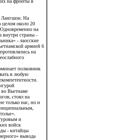
их на фронты в
г. Лангшон. На
 целом около 20
. Одновременно на
а внутри страны -
ьника» - лаосские
ьетнамской армией 6
опротивлялись на
неослабного
оминает полковник
вать в любую
некомпетентности.
фигурой
 во Вьетнаме
огов, стоял на
не только нас, но и
ринципиальным,
толье».
туровым и
ких войск
оды - китайцы
омерного» вывода