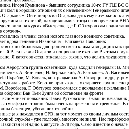
ника Игоря Куминова - бывшего сотрудника 10-го ГУ ГШ ВС 
ч был в хороших отношениях с начальником Генерального шт
. Огарковым. Он и попросил Огаркова дать ему возможность лич
 оружием и техникой, находившимися тогда на вооружении ВН
доставили на курсах «Выстрел», где Г. Обатуров сам водил тан
ов оружия».
овились и члены семьи нового главного военного советника.
ет вдова Геннадия Ивановича - Елизавета Павловна:
 всех необходимых для тропического климата медицинских при
олай Васильевич Огарков и попросил не ехать во Вьетнам с му
ране. Я категорически отказалась, заявив, что делить трудности 
 Аэрофлота группа советников, куда входили генералы: В. Ми
ниченко, А. Зинченко, Н. Бернадский, А. Балтышев, А. Васильев
М. Шкрабов, М. Коваль, контр-адмирал А. Скворцов и др., утро
иступила к работе. Коротко приняв дела у старшего группы сп
М. Воробьева, Г. Обатуров ознакомился с докладами начальник
а обороны Ван Тьен Зунга об обстановке на фронте.
 вспоминает полковник Павел Рутковский - бывший начальник у
 - атмосфера в столице была очень напряженная и тревожная. В г
лонны беженцев, убегавших от войны.
ые (а я находился в СРВ на тот момент со своим личным соста
рочной службы - уже полгода), многого не знали. Нас переброси
 Пакистан и Индию в августе 1978 года. Само известие о начале