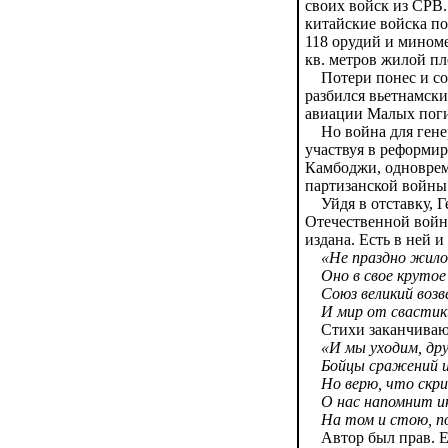
своих войск из СРВ.
китайские войска п
118 орудий и миноме
кв. метров жилой пл
Потери понес и сов
разбился вьетнамски
авиации Малых пог
Но война для генера
участвуя в реформи
Камбоджи, одновреме
партизанской войны 
Уйдя в отставку, Г
Отечественной войне
издана. Есть в ней 
«Не праздно жило
Оно в свое крутое
Союз великий возв
И мир от свастики 
Стихи заканчивают
«И мы уходим, дру
Бойцы сражений и
Но верю, что скр
О нас напомнит ин
На том и стою, по
Автор был прав. Его