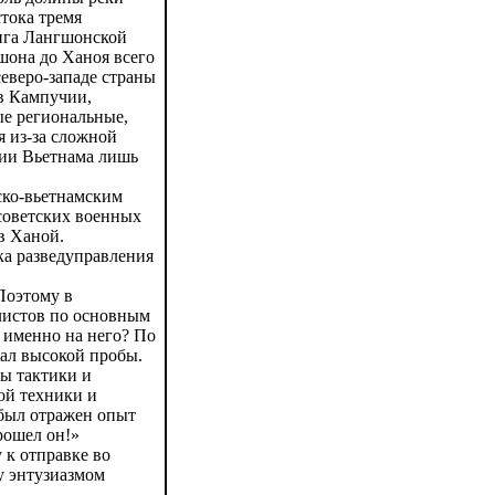
стока тремя
анга Лангшонской
шона до Ханоя всего
северо-западе страны
 в Кампучии,
ые региональные,
я из-за сложной
рии Вьетнама лишь
ско-вьетнамским
 советских военных
в Ханой.
ка разведуправления
Поэтому в
алистов по основным
 именно на него? По
ал высокой пробы.
вы тактики и
ой техники и
 был отражен опыт
рошел он!»
 к отправке во
у энтузиазмом