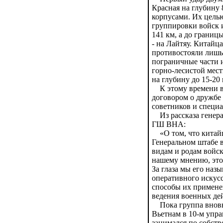
Красная на глубину 
корпусами. Их цель
группировки войск 
141 км, а до границ
- на Лайтяу. Китайц
противостояли лишь 
пограничные части и
горно-лесистой мес
на глубину до 15-20
К этому времени в 
договором о дружбе 
советников и специа
Из рассказа генера
ГШ ВНА:
«О том, что китайц
Генеральном штабе в
видам и родам войс
нашему мнению, это
За глаза мы его наз
оперативного искусс
способы их применен
ведения военных де
Пока группа вновь 
Вьетнам в 10-м упра
занимался по собст