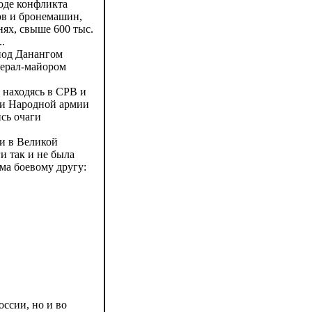
ходе конфликта
ов и бронемашин,
нях, свыше 600 тыс.
.
под Данангом
нерал-майором
 находясь в СРВ и
ии Народной армии
сь очаги
и в Великой
и так и не была
ама боевому другу:
оссии, но и во