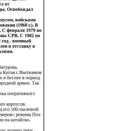
л от
ды. Освобождал
пусом, войсками
вакии (1968 г.). В
 С февраля 1979 по
оны СРВ. С 1982 по
2 год - военный
ен в отставку в
алями.
батурова.
ы Китая с Вьетнамом
 и без нее в период
народной армии. Так
ика оперативного
их корпусов.
д его 100-тысячной
хмеров» режима Пол
и на китайско-
оль долины реки