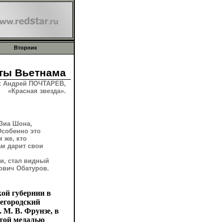
Вторник
еты Вьетнама
к Андрей ПОЧТАРЕВ,
«Красная звезда».
Зиа Шона,
Особенно это
 же, кто
ам дарит свои
и, стал видный
ович Обатуров.
ой губернии в
жегородский
 М. В. Фрунзе, в
лотой медалью