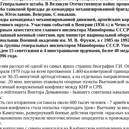
Генерального штаба. В Великую Отечественную войну проше
ба танковой бригады до командира механизированной брига
ю, Югославию, Венгрию, Словакию.
ды командовал механизированной дивизией, армейским кор
ного округа. Участник событий в Венгрии (1956 г.) и Чехосло
 первым заместителем главного инспектора Минобороны СССР.
 главный военный советник при министре национальной обор
начальник Военной академии им. М. В. Фрунзе, а с 1985 по 199
ник группы генеральных инспекторов Минобороны СССР. Увол
жден 15 советскими и 4 иностранными орденами, более 40 мед
96 года.
ям рассказ об одной из самых ярких страниц биографии Г.И. О
раля 1979 года на всем протяжении 1.460-километровой границ
сле 30-35-минутной артподготовки, а на отдельных направлениях
 5 час. 20 мин. внезапно атаковали опорные пункты Вьетнамской 
месячный вооруженный конфликт между КНР и СРВ.
л-лейтенанта Виктора Демьяненко - бывшего советника начальн
А:
 сил вторжения составила около 600 тысяч человек - 7 армейск
ния конфликта стала попытка «преподать урок» Вьетнаму за вво
в Кампучию, развернувшей боевые действия против «красных к
олкновению послужили многочисленные инциденты и провокаци
.
корпусами с севера наносился на Каобангском направлении вд