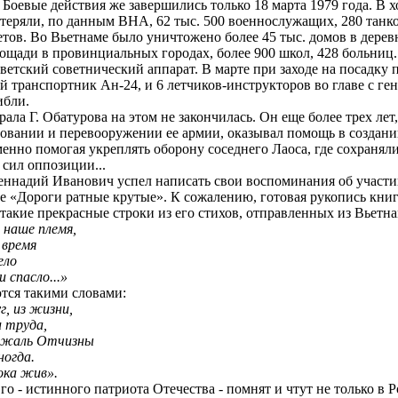
 Боевые действия же завершились только 18 марта 1979 года. В 
отеряли, по данным ВНА, 62 тыс. 500 военнослужащих, 280 танк
тов. Во Вьетнаме было уничтожено более 45 тыс. домов в дерев
ощади в провинциальных городах, более 900 школ, 428 больниц..
етский советнический аппарат. В марте при заходе на посадку 
й транспортник Ан-24, и 6 летчиков-инструкторов во главе с ге
ибли.
ла Г. Обатурова на этом не закончилась. Он еще более трех лет,
ровании и перевооружении ее армии, оказывал помощь в создан
нно помогая укреплять оборону соседнего Лаоса, где сохраняли
сил оппозиции...
еннадий Иванович успел написать свои воспоминания об участи
 «Дороги ратные крутые». К сожалению, готовая рукопись книг
и такие прекрасные строки из его стихов, отправленных из Вьетн
 наше племя,
 время
ело
спасло...»
ся такими словами:
г, из жизни,
 труда,
ижаль Отчизны
огда.
ка жив».
 - истинного патриота Отечества - помнят и чтут не только в Р