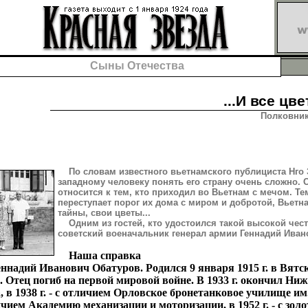
Сыны Отечества
...И все цв
Полковни
По словам известного вьетнамского публициста Нго 
западному человеку понять его страну очень сложно. 
относится к тем, кто приходил во Вьетнам с мечом. Тем
переступает порог их дома с миром и добротой, Вьетн
тайны, свои цветы...
Одним из гостей, кто удостоился такой высокой чест
советский военачальник генерал армии Геннадий Иван
Наша справка
надий Иванович Обатуров. Родился 9 января 1915 г. в Вятск
. Отец погиб на первой мировой войне. В 1933 г. окончил Ни
 в 1938 г. - с отличием Орловское бронетанковое училище им.
личием Академию механизации и моторизации, в 1952 г. - с зо