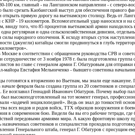
80-100 км, главный - на Лангшонском направлении - с северо-во
ю было срезать Каобангский выступ для обеспечения правого ф
и открыть прямую дорогу на вьетнамскую столицу. Ведь от Ланг
ы с КНР - 19 километров. Вспомогательный удар наносился и на 
ам, ввиду того, что 85 процентов вьетнамской армии находилось
одна регулярная и одна сельскохозяйственная дивизии, отдельн
 силы народного ополчения. К исходу вторых суток наступлени
тности (джунгли) китайцы смогли продвинуться в глубь террито
 километров».
Москве в соответствии с обращением руководства СРВ и совет
и сотрудничестве от 3 ноября 1978 г. была подготовлена группа
листов во главе с генералом армии Г. Обатуровым для отправки 
л-майора Евстафия Мельниченко - бывшего советника начальни
ы готовятся к вторжению во Вьетнам, мы знали еще накануне. 
 начале февраля была создана группа из 20 советников и специ
к. Ее возглавил Геннадий Иванович Обатуров. Почему выбор пал
 был высокоподготовленный на тот момент генерал, профессион
ывали «ходячей энциклопедией». Ведь он знал до тонкостей осно
тва всех видов и родов войск, ТТХ образцов вооружения и боев
ия в современном бою. Видели бы вы его рабочие тетради, где
йствий передовыми армиями мира. А какую фронтовую школу п
назначенных советников и специалистов проходила подготовку
влении Генерального штаба, генерал Г. Обатуров с присущим ем
венной программе.