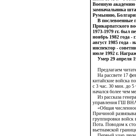
Военную академию 
замначальника шта
Румынию, Болгари
В послевоенные го
Прикарпатского воен
1973-1979 гг. был
ноябрь 1982 года -
август 1985 года - 
инспектор - совет
июле 1992 г. Награ
Умер 29 апреля 19
Предлагаем читател
На рассвете 17 фев
китайские войска по
с 3 час. 30 мин. до
начался более чем 
Из рассказа генера
управления ГШ ВН
«Общая численность
Причиной развязыва
группировки войск 
Пота. Поводом к ст
вьетнамской границе
Первый удар двумя 