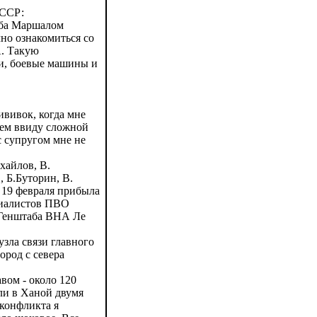
СССР:
аба Маршалом
но ознакомиться со
А. Такую
ки, боевые машины и
вивок, когда мне
жем ввиду сложной
с супругом мне не
хайлов, В.
, Б.Буторин, В.
м 19 февраля прибыла
ециалистов ПВО
а Генштаба ВНА Ле
зла связи главного
ород с севера
вом - около 120
ли в Ханой двумя
 конфликта я