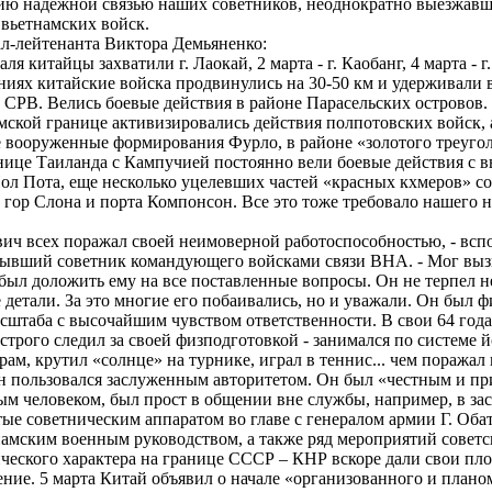
нию надежной связью наших советников, неоднократно выезжавш
 вьетнамских войск.
л-лейтенанта Виктора Демьяненко:
 китайцы захватили г. Лаокай, 2 марта - г. Каобанг, 4 марта - 
иях китайские войска продвинулись на 30-50 км и удерживали в
 СРВ. Велись боевые действия в районе Парасельских островов
ской границе активизировались действия полпотовских войск, 
 вооруженные формирования Фурло, в районе «золотого треугол
нице Таиланда с Кампучией постоянно вели боевые действия с в
ол Пота, еще несколько уцелевших частей «красных кхмеров» с
 гор Слона и порта Компонсон. Все это тоже требовало нашего 
 всех поражал своей неимоверной работоспособностью, - всп
бывший советник командующего войсками связи ВНА. - Мог выз
 был доложить ему на все поставленные вопросы. Он не терпел 
 детали. За это многие его побаивались, но и уважали. Он был 
сштаба с высочайшим чувством ответственности. В свои 64 года
трого следил за своей физподготовкой - занимался по системе й
рам, крутил «солнце» на турнике, играл в теннис... чем поражал 
он пользовался заслуженным авторитетом. Он был «честным и п
м человеком, был прост в общении вне службы, например, в зас
 советническим аппаратом во главе с генералом армии Г. Оба
амским военным руководством, а также ряд мероприятий советс
ческого характера на границе СССР – КНР вскоре дали свои пл
ние. 5 марта Китай объявил о начале «организованного и план