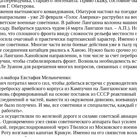
а-переводчика, старшего лейтенанта. Прямо скажу, состояние б
ом Г. Обатурова.
ения вьетнамского командования, Обатуров настоял на поездке
напрасными - уже 20 февраля «Голос Америки» раструбил на вес
ветские военные советники. В районе Лангшона колонна машин
саду. Выбраться удалось чудом (4 марта Лангшон пал. – А.П.). Н
сно, что сплошного фронта ввиду сложности рельефа местности 
осила очаговый и практически партизанский характер. Именно к
ие советники. Многие части вели боевые действия уже в тылу п
е соединения китайцев рвались к Ханою. Нужно было срочно у
а Лангшон-Ханойском направлении, в том числе за счет перебр
учии, чтобы стабилизировать фронт. Возникла необходимость вс
Ле Зуаном для разрешения многих вопросов, связанных с отраж
л-майора Евстафия Мельниченко:
 потратил много сил, чтобы добиться встречи с руководителе
переброску армейского корпуса из Кампучии на Лангшонское нап
вновь сформированный на основе поставок из СССР реактивный
 соединений и частей, вывести из окружения дивизию, воевавшу
е было получено. И мы, все советники и специалисты, каждый 
 работать».
 осуществляли по железной дороге и силами советской авиаци
. Одновременно узел связи советнического аппарата был усилен 
ой, передислоцированной через Тбилиси из Московского военно
Роту возглавлял капитан Крикун. Именно на его связистов возл