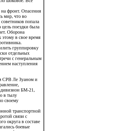
ыло шоковое. Все
 на фронт. Опасения
ь мир, что во
 советников попала
о цель поездки была
нет. Оборона
 этому в свое время
ротивника.
силить группировку
оски отдельных
тречи с генеральным
ением наступления
м СРВ Ле Зуаном и
равление,
 дивизион БМ-21,
ю в тылу
по своему
онной транспортной
ротой связи с
го округа в составе
агались боевые