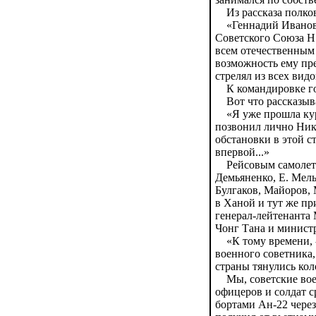
Из рассказа полков
«Геннадий Иванови
Советского Союза Н
всем отечественным
возможность ему пре
стрелял из всех вид
К командировке гот
Вот что рассказыва
«Я уже прошла курс
позвонил лично Ник
обстановки в этой ст
впервой...»
Рейсовым самолетом
Демьяненко, Е. Мель
Булгаков, Майоров, 
в Ханой и тут же пр
генерал-лейтенанта 
Чонг Тана и министр
«К тому времени, -
военного советника,
страны тянулись ко
Мы, советские военн
офицеров и солдат с
бортами Ан-22 через