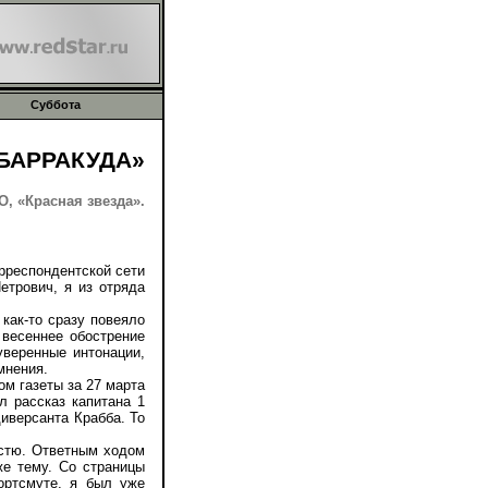
Суббота
БАРРАКУДА»
, «Красная звезда».
рреспондентской сети
етрович, я из отряда
ак-то сразу повеяло
 весеннее обострение
уверенные интонации,
мнения.
м газеты за 27 марта
л рассказ капитана 1
диверсанта Крабба. То
стю. Ответным ходом
же тему. Со страницы
ортсмуте, я был уже