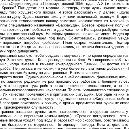
сера «Орджоникидзе» в Портсмут, весной 1956 года. - А.Х.) и прямо с п
и Крабба? Пятьдесят лет молчал, а теперь, когда чушь начали писат
вду того хрущевского похода. Я готов рассказать». И далее: «Эдуа
ове-на-Дону. Здесь окончил школу и политехнический техникум. В арм
ортивного телосложения юношу заметили «покупатели» из морской ра
ппы специального назначения «Барракуда». Боевое крещение получил
о на третьи сутки пребывания, в два часа ночи Кольцова разбудил ком
слышал посторонний шум. На сборы давалось несколько минут. Надев п
Петрович бесшумно ушел под воду. Осмотревшись, разведчик увиде
е пороховых погребов крейсера». План созрел моментально. Подныр
его за ноги. Когда их головы поравнялись, он резким боковым ударом 
ми горло диверсанта.
лазный костюм, чтобы создать плавучесть, и по крови определив на
руп. Закончив дуэль, Кольцов поднялся на борт. Его попросили забыть 
нил, когда вызвал в кабинет контр-адмирал Тишкин. Он достал из 
Крабба. Не трепись и не носи», - и уже более теплым тоном добавил - 
ьник разлил бутылку на два граненых. Выпили залпом»...
осто песня. Однако диссонансом в ней слышались фальшивые ноты. 
 по заданию редакции не раз приходилось работать с боевыми пловц
у, что попадают туда ребята не за спортивное телосложение, а по со
льно-психологическими качествами. То есть большинство спецназовцев
 Их качества проявляются в критических ситуациях. Вот один из них, 
чман, не задумываясь, сунул под колесо своего «Жигуленка» собств
 передаче покатилась к обрыву, а других предметов под рукой не оказ
. Красноречивая случайность.
анное название группы также насторожило (в те суровые времена у
ками», а не пираньями какими-нибудь). «Срочное погружение» - это 
евые пловцы уходят под воду и работают «со скоростью, обеспечиваю
, не быстрее и не медленнее. По одному - никогда. Кстати, дело это
е снаряжение» боевого пловца могу представить с большим трудом. Быт