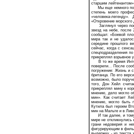
старшим лейтенантом»,
Мы еще немного погов
степень моего профе
«человека-легенду»
«Откровение морского 
Заглянул через поиск
звезд на небе, после
сообщал: «Боевой пло
мира так и не удалос
середине прошлого ве
сейчас, когда с сенс
спецподразделения по 
прикреплял взрывное у
В то же время Интерн
поверили... После со
погружение: Жизнь и с
британца. По его верс
возможно, было поруч
того, Дон Хейл счит
прикреплял мину к кор
мнению, дело могло об
мин». Как считает Хе
мнению, могло быть п
Кутила был героем Вт
мин на Мальте и в Лив
И так далее, и тому 
мире не откликнулись 
грани недоверия и не
фигурирующим в фильм
выдержку - из текста 