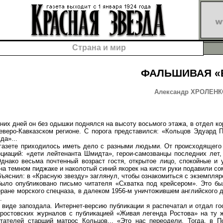
Страна и мир
ФАЛЬШИВАЯ «
Александр ХРОЛЕНКО
х дней он без одышки поднялся на высоту восьмого этажа, в отдел ко
еверо-Кавказском регионе. С порога представился: «Кольцов Эдуард П
да»...
ете приходилось иметь дело с разными людьми. От происходящего к
циаций: «дети лейтенанта Шмидта», герои-самозванцы последних лет,
Однако весьма почтенный возраст гостя, открытое лицо, спокойные и 
на темном пиджаке и наколотый синий якорек на кисти руки подавили со
снил: в «Красную звезду» заглянул, чтобы ознакомиться с экземпляро
 было опубликовано письмо читателя «Схватка под крейсером». Это бы
теране морского спецназа, в далеком 1956-м уничтожившем английского 
.
де запоздала. Интернет-версию публикации я распечатал и отдал го
 ростовских журналов с публикацией «Живая легенда Ростова» на ту 
тателей старший матрос Кольцов... «Это нас переодели. Тогда, в П