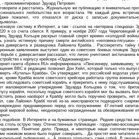
 - прокомментировал Эдуард Петрович.
орили и расстались. Журнальную же публикацию я внимательно проче
ссионального любопытства все возрастала. Не каждый день встреча
. Даже пожалел, что отказался от диска с записью документаль
дьявола».
овую систему в Интернет, а там - ссылок на «ветерана спецназа» Э
 220 я со счета сбился. К примеру, в ноябре 2007 года Череповецкий
вец Эдуард Кольцов раскрыл главный секрет времен «холодной войны
ь узнать истинную причину смерти английского «человека-лягушки» -
ка диверсанта и разведчика Лайонела Крабба... Рассекретить тайну
ационным заявлением выступил один из советских боевых пловцов Эду
борьбе с диверсантами рассказал, что лично уничтожил англичанина в 
стройство к корпусу крейсера «Орджоникидзе».
ет-газета «Брянск.RU» информировала: «Пенсионеру, заявившему, чт
общения BBC в редакцию позвонил Дон Хейл, который только что выпус
мерть «Кутилы» Крабба». Он утверждает, что российский водолаз убил 
ии, кроме Крабба возле советского крейсера работала группа военных 
ено обследовать советский корабль и прикрепить к нему подслушивающ
ает маловероятным утверждение Эдуарда Кольцова о том, что брита
пусу корабля, поскольку подрыв советского корабля мог бы вызвать бо
стоять ровно наоборот и Краббу могло быть поручено проверить, нет л
йл, сам Лайонел Крабб погиб из-за неисправности подводного снаряже
овреждено преднамеренно перед его погружением. 47-летний капита
орой мировой войны, неоднократно награжденным за обезвреживание и
орно».
подобное. В Интернете и на бумажных страницах. Редкие средства м
на столь острую тему. Отечественные публикации - горделиво-восхищен
годования. Понятное дело. Правда, и некоторые наши соотечественн
е ножиком можно было подвиг совершить... Да простят мне читатели 
журнальной публикации: «...А правда открылась сама собой. В редакц