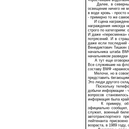
Далее, в северных ш
освещение ничего не м
в воде кровь - просто
- примерно то же само
И сцена награждения 
награждения никогда 
строго по категориям: 
И даже «пересменка» 
потрясений. И в стра
даже если последний -
Венедиктович Тишкин (
начальника штаба ВМФ
начальником разведки
А тут еще оговорки н
Все служившие на фло
составу ВМФ «вражески
Мелочи, но в совокуп
представить бегающим
Это люди другого склад
Поскольку телефонны
добычи информации - ч
вопросов становилос
информация была край
К примеру, объедин
официально сообщил,
служил, военный биле
автотранспортного п
лейтенанта присвоен
возраста, в 1989 году, 