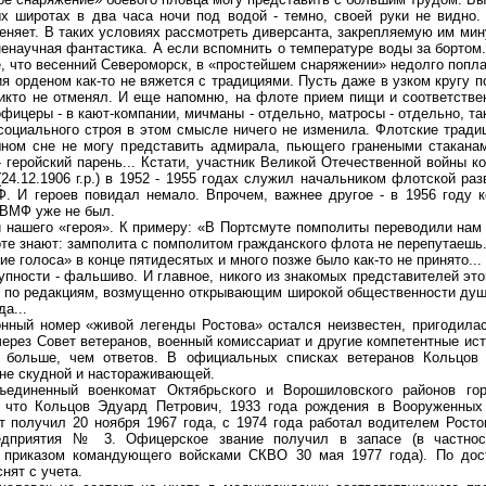
иротах в два часа ночи под водой - темно, своей руки не видно. 
еняет. В таких условиях рассмотреть диверсанта, закрепляемую им ми
 ненаучная фантастика. А если вспомнить о температуре воды за бортом
е, что весенний Североморск, в «простейшем снаряжении» недолго попла
орденом как-то не вяжется с традициями. Пусть даже в узком кругу п
никто не отменял. И еще напомню, на флоте прием пищи и соответстве
офицеры - в кают-компании, мичманы - отдельно, матросы - отдельно, та
социального строя в этом смысле ничего не изменила. Флотские трад
шном сне не могу представить адмирала, пьющего гранеными стакана
 геройский парень... Кстати, участник Великой Отечественной войны к
24.12.1906 г.р.) в 1952 - 1955 годах служил начальником флотской ра
. И героев повидал немало. Впрочем, важнее другое - в 1956 году 
 ВМФ уже не был.
ашего «героя». К примеру: «В Портсмуте помполиты переводили нам а
те знают: замполита с помполитом гражданского флота не перепутаешь
е голоса» в конце пятидесятых и много позже было как-то не принято...
ности - фальшиво. И главное, никого из знакомых представителей это
 по редакциям, возмущенно открывающим широкой общественности душу
а...
й номер «живой легенды Ростова» остался неизвестен, пригодилас
ерез Совет ветеранов, военный комиссариат и другие компетентные ист
ь больше, чем ответов. В официальных списках ветеранов Кольцов 
не скудной и настораживающей.
енный военкомат Октябрьского и Ворошиловского районов горо
 что Кольцов Эдуард Петрович, 1933 года рождения в Вооруженны
т получил 20 ноября 1967 года, с 1974 года работал водителем Росто
редприятия № 3. Офицерское звание получил в запасе (в частнос
о приказом командующего войсками СКВО 30 мая 1977 года). По дос
снят с учета.