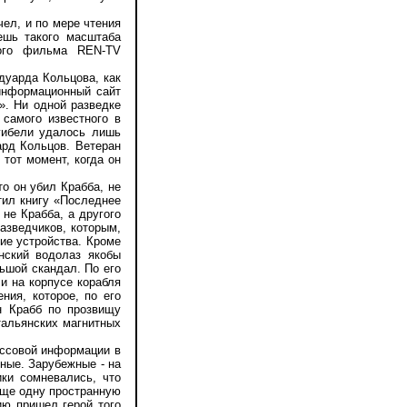
л, и по мере чтения
ешь такого масштаба
ного фильма REN-TV
дуарда Кольцова, как
 информационный сайт
». Ни одной разведке
 самого известного в
 гибели удалось лишь
ард Кольцов. Ветеран
тот момент, когда он
о он убил Крабба, не
тил книгу «Последнее
не Крабба, а другого
разведчиков, которым,
ие устройства. Кроме
нский водолаз якобы
льшой скандал. По его
и на корпусе корабля
ния, которое, по его
н Крабб по прозвищу
тальянских магнитных
ассовой информации в
ные. Зарубежные - на
ики сомневались, что
еще одну пространную
ию пришел герой того