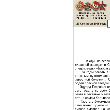
27 Сентября 2008 года
В один из весенни
«Красной звезды» в С
спецразведки «Барраку
За годы работы в газ
сложным букетом ассо
известной болезни... 
орден Красной звезды 
Эдуард Петрович объя
сего года, в котором
ранга в отставке о ве
есть о самом Кольцове
Газета в бумажном ви
стал номер одного из
сурово смотрел на чи