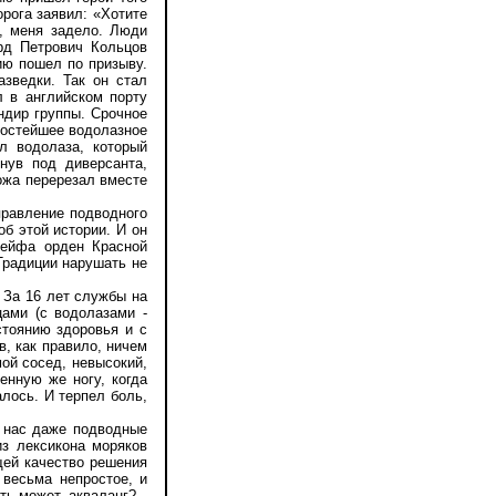
орога заявил: «Хотите
ь, меня задело. Люди
рд Петрович Кольцов
ию пошел по призыву.
зведки. Так он стал
 в английском порту
андир группы. Срочное
ростейшее водолазное
л водолаза, который
нув под диверсанта,
ножа перерезал вместе
правление подводного
об этой истории. И он
сейфа орден Красной
«Традиции нарушать не
За 16 лет службы на
ами (с водолазами -
стоянию здоровья и с
, как правило, ничем
мой сосед, невысокий,
енную же ногу, когда
алось. И терпел боль,
 нас даже подводные
из лексикона моряков
щей качество решения
 весьма непростое, и
ь может, акваланг?..