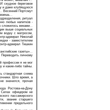
И скудное береговое
ну и даже клубящуюся
... Весенний Портсмут
ваешь...
одразделения, ритуал
нно любых напитков -
к сложилось веками...
иции выше социальных
ми водку с матросом,
онтр-адмирал Николай
зведки - заместителем
контр-адмирал Тишкин
нглийские газеты»...
. Переводить личному
й профессии я не мог
 и какие-либо тайны.
ь стандартная схема
очники. Шло время, а
не значился, прочая
да Ростова-на-Дону
х Силах офицером не
вского пассажирского
ти, звание старшего
тижении предельного