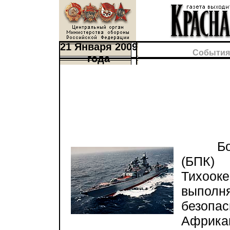
21 Января 2009
События
года
Боль
(БПК)
Тихоо
выпол
безопа
Африка