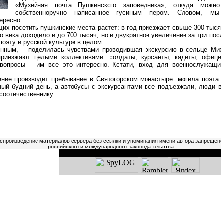
«Музейная почта Пушкинского заповедника», откуда можно
собственноручно написанное гусиным пером. Словом, мы
ересно.
посетить пушкинские места растет: в год приезжает свыше 300 тысяч
о века доходило и до 700 тысяч, но и двукратное увеличение за три пос
поэту и русской культуре в целом.
ым, – поделилась чувствами проводившая экскурсию в сельце Ми
приезжают целыми коллективами: солдаты, курсанты, кадеты, офиц
 вопросы – им все это интересно. Кстати, вход для военнослужащ
 производит пребывание в Святогорском монастыре: могила поэта в
ый будний день, а автобусы с экскурсантами все подъезжали, люди 
соотечественнику...
оспроизведение материалов сервера без ссылки и упоминания имени автора запрещен
российского и международного законодательства