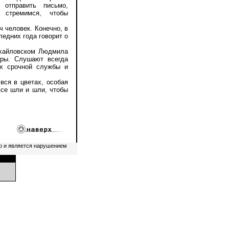
 отправить письмо,
 стремимся, чтобы
 человек. Конечно, в
ледних года говорит о
хайловском Людмила
еры. Слушают всегда
их срочной службы и
ся в цветах, особая
все шли и шли, чтобы
о и является нарушением