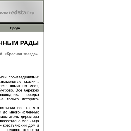
Среда
ЕННЫМ РАДЫ
, «Красная звезда».
ми произведениями:
наменитые сказки...
лекс памятных мест,
Бугрово. Все бережно
аповедника – порядка
е только историко-
тоянии все то, что
ти до многочисленных
аместитель директора
с воссоздана мельница
– крестьянский дом и
 – недавно открытая