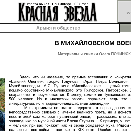
Армия и общество
В МИХАЙЛОВСКОМ ВО
Материалы и снимки Олега ПОЧИНЮКА
Здесь что ни название, то прямые ассоциации с конкретны
«Евгений Онегин», «Борис Годунов», «Арап Петра Великого», з
Музей-заповедник А.С. Пушкина «Михайловское» – целый комп
помимо собственно Михайловского, это Тригорское, Петровское, 
сохраняется и приумножается. К слову, коллектив Пушкинского з
500 человек. Но и масштабы работы поражают: ведь это н
литературный, но и природно-ландшафтный заповедник.
- Мы стремимся не только содержать в первозданном сос
непосредственно связано с именем великого поэта, но и донес
посетителей сам колорит пушкинской эпохи, – рассказала мне з
заповедника по музейной части Елена Ступина. – К примеру, у на
– мельник при вас покажет, как из зерна рождается мука. Рядом 
надворные постройки – все как в XIX веке. Особая гордость