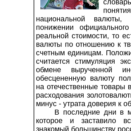
словар
понят
национальной валюты, 
понижении официальног
реальной стоимости, то е
валюты по отношению к т
счетным единицам. Полож
считается стимуляция экс
обмене вырученной и
обесцененную валюту пол
на отечественные товары 
расходования золотовалют
минус - утрата доверия к 
В последние дни в мир
которое и заставило в
знакомый большинству росс