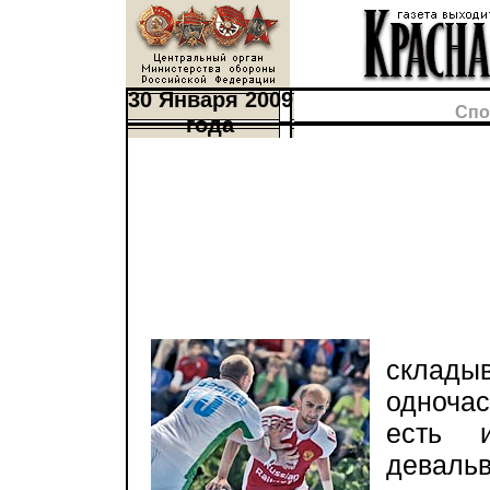
30 Января 2009
Спо
года
Гов
складыв
одночас
есть 
девал