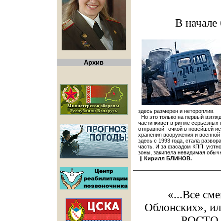
В начале
Архив
здесь размерен и нетороплив.
Но это только на первый взгляд
части живет в ритме серьезных 
отправной точкой в новейшей ис
хранения вооружения и военной
здесь с 1993 года, стала разво
часть. И за фасадом КПП, уютн
зоны, закипела невидимая обычн
||
Кирилл БЛИНОВ.
«...Все см
Облонских», ил
РОСТО