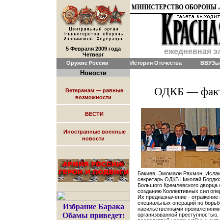
5 Февраля 2009 года
ежедневная э
Четверг
Оружие России
История Отечества
ВВУЗы
Новости
ОДКБ — факт
Ветеранам — равные
возможности
ВЕСТИ
Иностранные военные
новости
Бакиев, Эмомали Рахмон, Ислам
секретарь ОДКБ Николай Бордюж
Большого Кремлевского дворца 
созданию Коллективных сил опе
Их предназначение - отражение 
специальных операций по борь
Избрание Барака
насильственными проявлениями
Обамы приведет:
организованной преступностью,