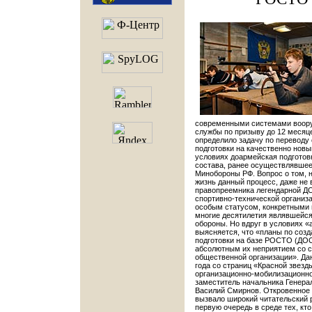
современными системами воору
службы по призыву до 12 месяце
определило задачу по перевод
подготовки на качественно новы
условиях доармейская подготов
состава, ранее осуществлявшее
Минобороны РФ. Вопрос о том, н
жизнь данный процесс, даже не 
правопреемника легендарной Д
спортивно-технической организа
особым статусом, конкретными 
многие десятилетия являвшейс
обороны. Но вдруг в условиях 
выясняется, что «планы по соз
подготовки на базе РОСТО (ДО
абсолютным их неприятием со с
общественной организации». Да
года со страниц «Красной звезд
организационно-мобилизационно
заместитель начальника Генера
Василий Смирнов. Откровенное
вызвало широкий читательский р
первую очередь в среде тех, кт