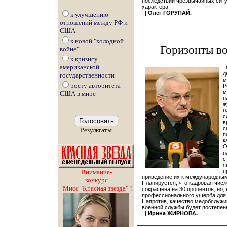
последствий чрезвычайных ситу
характера.
||
Олег ГОРУПАЙ.
к улучшению
отношений между РФ и
США
к новой "холодной
Горизонты в
войне"
к кризису
американской
С
д
государственности
м
росту авторитета
Р
м
США в мире
н
ж
г
с
в
с
Результаты
п
к
О
н
с
я
п
Внимание-
приведение их к международным
конкурс
Планируется, что кадровая чис
"Мисс "Красная звезда""!
сокращена на 30 процентов, но,
профессионального ущерба для 
Напротив, качество медобслужи
военной службы будет постепен
||
Ирина ЖИРНОВА.