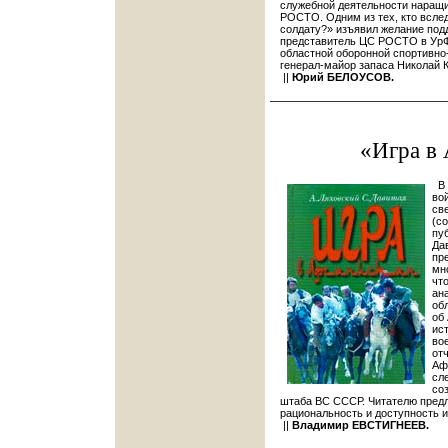
служебной деятельности наращ
РОСТО. Одним из тех, кто всле
солдату?» изъявил желание под
представитель ЦС РОСТО в УрФ
областной оборонной спортивн
генерал-майор запаса Николай
||
Юрий БЕЛОУСОВ.
«Игра в
В 
во
св
(с
пу
Да
пр
мн
чт
ан
об
об
ис
во
от
Аф
сл
со
штаба ВС СССР. Читателю пред
рациональность и доступность 
||
Владимир ЕВСТИГНЕЕВ.