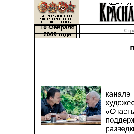
10 Февраля
Стр
2009 года
П
10 ф
кана
художе
«Счаст
поддер
развед