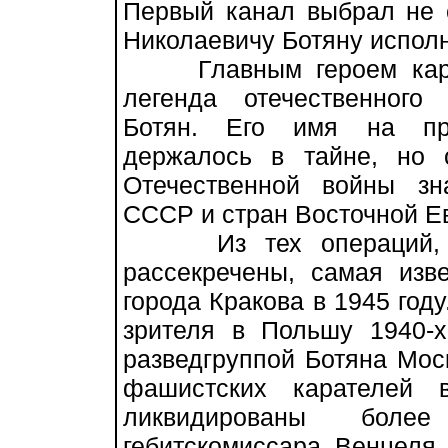
Первый канал выбрал не 
Николаевичу Ботяну исполн
Главным героем картин
легенда отечественного
Ботян. Его имя на про
держалось в тайне, но 
Отечественной войны зн
СССР и стран Восточной Е
Из тех операций, ко
рассекречены, самая изв
города Кракова в 1945 год
зрителя в Польшу 1940-х
разведгруппой Ботяна Мос
фашистских карателей 
ликвидированы бол
гебитскомиссара Венцеля 