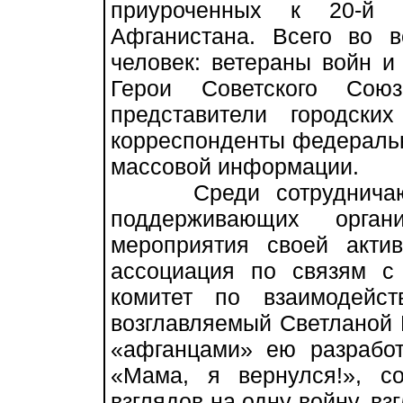
приуроченных к 20-й 
Афганистана. Всего во 
человек: ветераны войн и
Герои Советского Сою
представители городски
корреспонденты федеральн
массовой информации.
Среди сотрудничающи
поддерживающих орга
мероприятия своей акти
ассоциация по связям с
комитет по взаимодейс
возглавляемый Светланой 
«афганцами» ею разрабо
«Мама, я вернулся!», с
взглядов на одну войну, вз