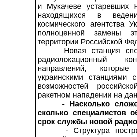
и Мукачеве устаревших 
находящихся в ведени
космического агентства У
полноценной замены э
территории Российской Фе
Новая станция способ
радиолокационный ко
направлений, которые
украинскими станциями 
возможностей российск
ракетном нападении на да
- Насколько слож
сколько специалистов о
срок службы новой ради
- Структура построен