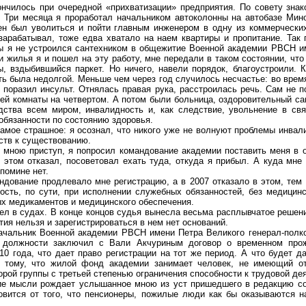
илось при очередной «прихватизации» предприятия. По совету знак
. Три месяца я проработал начальником автоколонны на автобазе Ми
ен был уволиться и пойти главным инженером в одну из коммерчески
 зарабатывал, тоже едва хватало на наем квартиры и пропитание. Так
бы я не устроился сантехником в общежитие Военной академии РВСН и
и жилья я и пошел на эту работу, мне передали в таком состоянии, что
, вздыбившийся паркет. Но ничего, навели порядок, благоустроили. К
ть была недолгой. Меньше чем через год случилось несчастье: во врем
 поразил инсульт. Отнялась правая рука, расстроилась речь. Сам не п
ей комнаты на четвертом. А потом были больница, оздоровительный сан
дства всем миром, инвалидность и, как следствие, увольнение в св
бязанности по состоянию здоровья.
ое страшное: я осознал, что никого уже не волнуют проблемы инвали
дств к существованию.
ою приступ, я попросил командование академии поставить меня в о
 этом отказал, посоветовал ехать туда, откуда я прибыл. А куда мне
 помине нет.
вание продлевало мне регистрацию, а в 2007 отказало в этом, тем 
ость, по сути, при исполнении служебных обязанностей, без медицинс
х медикаментов и медицинского обеспечения.
 в судах. В конце концов судья вынесла весьма расплывчатое решени
тия нельзя и зарегистрироваться в нем нет оснований.
льник Военной академии РВСН имени Петра Великого генерал-полк
 должности заключил с Вали Акчуриным договор о временном про
0 года, что дает право регистрации на тот же период. А что будет д
к тому, что жилой фонд академии занимает человек, не имеющий о
орой группы с третьей степенью ограничения способности к трудовой де
 мысли рождает услышанное мною из уст пришедшего в редакцию со
овится от того, что пенсионеры, пожилые люди как бы оказываются н