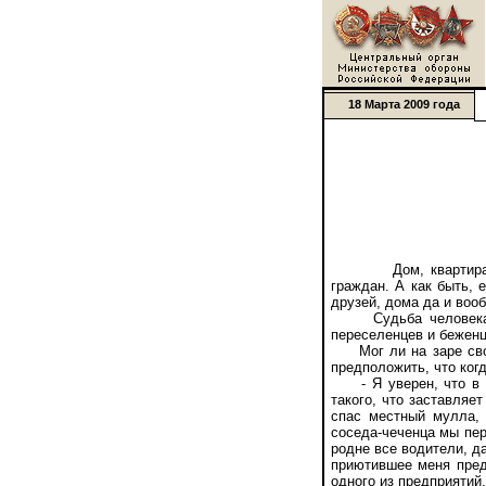
18 Марта 2009 года
Дом, квартира, с
граждан. А как быть,
друзей, дома да и во
Судьба человека, п
переселенцев и беженце
Мог ли на заре своей
предположить, что ког
- Я уверен, что в мо
такого, что заставляе
спас местный мулла, 
соседа-чеченца мы пер
родне все водители, д
приютившее меня пред
одного из предприятий.