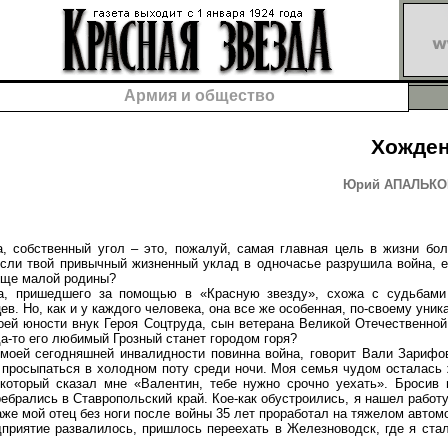
Армия и общество
Хожден
Юрий АПАЛЬКОВ,
обственный угол – это, пожалуй, самая главная цель в жизни бол
 если твой привычный жизненный уклад в одночасье разрушила война, 
обще малой родины?
ришедшего за помощью в «Красную звезду», схожа с судьбами
в. Но, как и у каждого человека, она все же особенная, по-своему уник
 юности внук Героя Соцтруда, сын ветерана Великой Отечественной
да-то его любимый Грозный станет городом горя?
ей сегодняшней инвалидности повинна война, говорит Вали Зарифов
т просыпаться в холодном поту среди ночи. Моя семья чудом осталась 
который сказал мне «Валентин, тебе нужно срочно уехать». Бросив 
ебрались в Ставропольский край. Кое-как обустроились, я нашел работ
аже мой отец без ноги после войны 35 лет проработал на тяжелом автом
приятие развалилось, пришлось переехать в Железноводск, где я ста