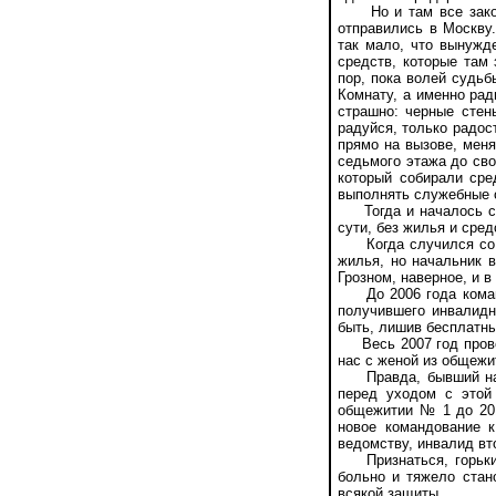
Но и там все законч
отправились в Москву
так мало, что вынужд
средств, которые там
пор, пока волей судь
Комнату, а именно рад
страшно: черные стены
радуйся, только радос
прямо на вызове, меня
седьмого этажа до сво
который собирали сре
выполнять служебные о
Тогда и началось сам
сути, без жилья и сре
Когда случился со мн
жилья, но начальник в
Грозном, наверное, и в
До 2006 года командо
получившего инвалидн
быть, лишив бесплатны
Весь 2007 год провел
нас с женой из общежи
Правда, бывший нача
перед уходом с этой
общежитии № 1 до 201
новое командование 
ведомству, инвалид вт
Признаться, горькие
больно и тяжело стан
всякой защиты.