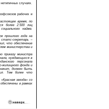
 нетипичных случаях.
рофсоюзов рабочих и
настоящее время, по
ся более 2.500 лиц
социального найма.
 прошлого года на
 статс-секретарь –
ил, что обеспечение
блем министерства и
о приказу министра
онала, нуждающихся в
данского персонала
о-жилищного фонда и
значит, должен быть
ил. Тем более что
«Красная звезда» со
обеспечены в рамках