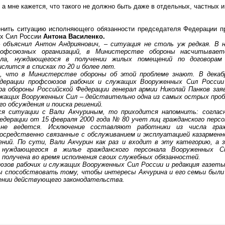
 мне кажется, что такого не должно быть даже в отдельных, частных и
ь ситуацию исполняющего обязанности председателя Федерации п
х Сил России
Антона Василенко.
– объяснил Антон Андриянович, – ситуация не столь уж редкая. В 
офсоюзных организаций, в Министерстве обороны насчитывает
нала, нуждающегося в получении жилых помещений по договорам 
слится в списках по 20 и более лет.
 в Министерстве обороны об этой проблеме знают. В декабре
дерации профсоюзов рабочих и служащих Вооруженных Сил России
 обороны Российской Федерации генерал армии Николай Панков заяв
ужащих Вооруженных Сил – действительно одна из самых острых про
о обсуждения и поиска решений.
туации с Вали Акчуриным, то приходится напомнить: согласн
едерации от 15 февраля 2000 года № 80 учет лиц гражданского перс
не ведется. Исключение составляют работники из числа граж
осредственно связанные с обслуживанием и эксплуатацией казарменн
ний. По сути, Вали Акчурин как раз и входит в эту категорию, а 
нуждающегося в жилье гражданского персонала Вооруженных С
 получена во время исполнения своих служебных обязанностей.
в рабочих и служащих Вооруженных Сил России и редакция газеты 
 способствовать тому, чтобы интересы Акчурина и его семьи были 
ении действующего законодательства.