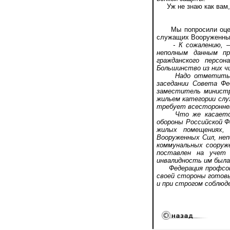
Уж не знаю как вам, а
Мы попросили оценит
служащих Вооруженны
- К сожалению, 
неполным данным пр
гражданского персо
Большинство из них чи
Надо отметить, что
заседании Совета Фе
заместитель министра
жильем категории сл
требует всестороннег
Что же касается си
обороны Российской Ф
жилых помещениях, 
Вооруженных Сил, неп
коммунальных сооруже
поставлен на учет 
инвалидность им была
Федерация профсоюзо
своей стороны готовы
и при строгом соблюд