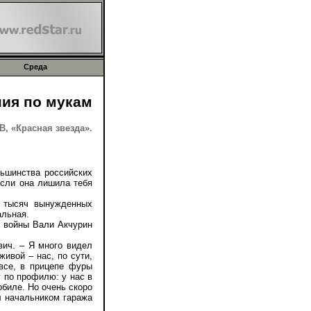
Среда
ия по мукам
 «Красная звезда».
ьшинства российских
если она лишила тебя
 тысяч вынужденных
альная.
 войны Вали Акчурин
ич. – Я много видел
живой – нас, по сути,
все, в прицепе фуры
у по профилю: у нас в
обиле. Но очень скоро
л начальником гаража