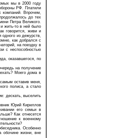
омых мы в 2000 году
нобороны РФ. Платили
х компаний. Впрочем,
 продолжалось до тех
мени Петра Великого.
 и жить-то в ней было
ак говорится, живи и
я одного из дежурств,
омню, как добрался с
аторий, на поездку в
язи с неспособностью
да, оказавшегося, по
чередь на получение
 ехать? Моего дома в
самым оставив меня,
кого полиса, а стало
е: дескать, выселить
овник Юрий Кириллов
живании его семьи в
альше? Как отнесется
тношение к военному
ятельности?
беседника. Особенно
а обочине жизни, вне