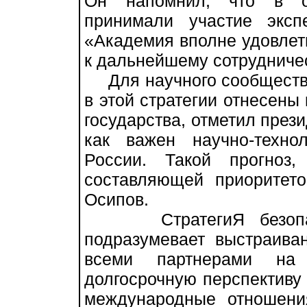
Он напомнил, что в об
принимали участие эксп
«Академия вполне удовлетв
к дальнейшему сотрудничест
Для научного сообщества 
в этой стратегии отнесены
государства, отметил през
как важен научно-техно
России. Такой прогноз,
составляющей приоритето
Осипов.
СтратегиЯ безопасн
подразумевает выстраива
всеми партнерами на
долгосрочную перспективу
международные отношени