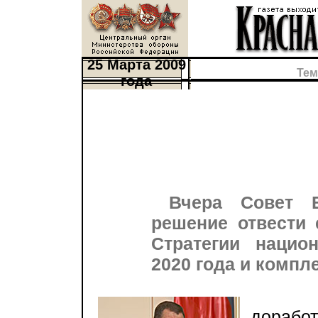
25 Марта 2009
Тем
года
Вчера Совет Б
решение отвести 
Стратегии нацио
2020 года и компл
«Мы 
дорабо