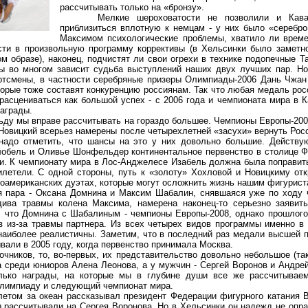
рассчитывать только на «бронзу».
Мелкие шероховатости не позволили и Каваг
приблизиться вплотную к немцам - у них было «серебр
Максимом психологические проблемы, хватило ли време
сти в произвольную программу коррективы (в Хельсинки было заметн
м образе), наконец, подчистят ли свои огрехи в технике подопечные 
сы во многом зависит судьба выступлений наших двух лучших пар. Н
ортсмены, в частности серебряные призеры Олимпиады-2006 Дань Чжан
орые тоже составят конкуренцию россиянам. Так что любая медаль рос
расцениваться как большой успех - с 2006 года и чемпионата мира в К
награды.
ду мы вправе рассчитывать на гораздо большее. Чемпионы Европы-20
Новицкий всерьез намерены после четырехлетней «засухи» вернуть Рос
 надо отметить, что шансы на это у них довольно большие. Действ
обель и Оливье Шонфельдер континентальное первенство в столице Ф
ши. К чемпионату мира в Лос-Анджелесе Изабель должна была поправит
летели. С одной стороны, путь к «золоту» Хохловой и Новицкиму откр
роамериканских дуэтах, которые могут осложнить жизнь нашим фигурист
ара - Оксана Домнина и Максим Шабалин, снявшаяся уже по ходу 
дива травмы колена Максима, намерена наконец-то серьезно заявит
, что Домнина с Шабалиным - чемпионы Европы-2008, однако прошлог
аз из-за травмы партнера. Из всех четырех видов программы именно в
наиболее реалистичны. Заметим, что в последний раз медали высшей 
вали в 2005 году, когда первенство принимала Москва.
иков, то, во-первых, их представительство довольно небольшое (та
 среди юниоров Алена Леонова, а у мужчин - Сергей Воронов и Андрей 
лько награды, на которые мы в глубине души все же рассчитываем
Олимпиаду и следующий чемпионат мира.
ом за океан рассказывал президент Федерации фигурного катания В
 рассчитывали на Сергея Воронова. Но в Хельсинки он надежд не опра