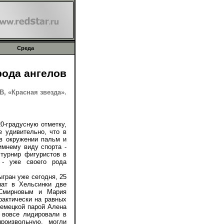
Среда
рода ангелов
 «Красная звезда».
0-градусную отметку,
е удивительно, что в
в окружении пальм и
имнему виду спорта -
 турнир фигуристов в
 - уже своего рода
гран уже сегодня, 25
нат в Хельсинки две
Смирновым и Мария
рактически на равных
немецкой парой Алена
 вовсе лидировали в
произвольную, могли