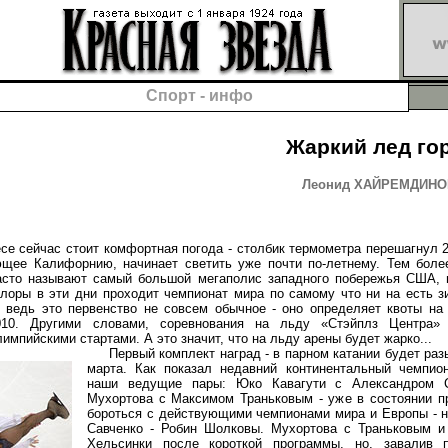
Спорт - инфо
Жаркий лед го
Леонид ХАЙРЕМДИНОВ,
сейчас стоит комфортная погода - столбик термометра перешагнул 2
ющее Калифорнию, начинает светить уже почти по-летнему. Тем боле
часто называют самый большой мегаполис западного побережья США, 
флоры в эти дни проходит чемпионат мира по самому что ни на есть з
 ведь это первенство не совсем обычное - оно определяет квоты на
010. Другими словами, соревнования на льду «Стэйплз Центра»
импийскими стартами. А это значит, что на льду арены будет жарко...
Первый комплект наград - в парном катании будет разы
марта. Как показал недавний континентальный чемпио
наши ведущие пары: Юко Кавагути с Александром 
Мухортова с Максимом Траньковым - уже в состоянии п
бороться с действующими чемпионами мира и Европы - 
Савченко - Робин Шолковы. Мухортова с Траньковым и
Хельсинки после короткой программы, но, завалив 