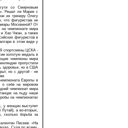
ути со Смирновым
о». Решат ли Мария с
ни их тренеру Олегу
о, что фигуристам не
Тамары Москвиной? От
о на чемпионате мира
 и Хао Чжан, а также
сийских фигуристов в
алгари в этом виде у
09 спортсмены ЦСКА -
сии золотую медаль в
ующие чемпионы мира
инляндии пропустили
ь здоровье, но в США
ыт, но с другой - не
ам.
чемпионата Европы в
ь о себе на мировом
одний чемпионат мира
 танцах на льду наши
пробы на чемпионатах
к, у женщин выступит
Лутай), а во-вторых,
, сколько борьба за
алентин Писеев: «На
вдал. Судя по всему,