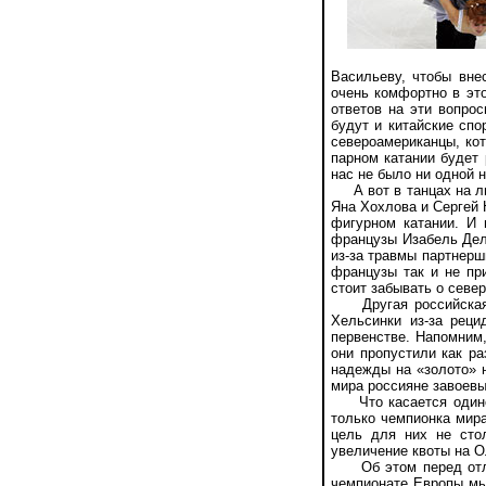
Васильеву, чтобы вне
очень комфортно в это
ответов на эти вопро
будут и китайские сп
североамериканцы, кот
парном катании будет 
нас не было ни одной 
А вот в танцах на ль
Яна Хохлова и Сергей 
фигурном катании. И
французы Изабель Дел
из-за травмы партнер
французы так и не при
стоит забывать о севе
Другая российская п
Хельсинки из-за реци
первенстве. Напомним
они пропустили как р
надежды на «золото» 
мира россияне завоевы
Что касается одиночн
только чемпионка мира
цель для них не сто
увеличение квоты на 
Об этом перед отлет
чемпионате Европы мы