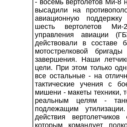
- восемь вертолетов Ми-8 
высадили на противопол
авиационную поддержку
шесть вертолетов Ми-
управления авиации (Г
действовали в составе б
мотострелковой бригад
завершения. Наши летчик
цели. При этом только одн
все остальные - на отлич
тактические учения с б
мишени - макеты техники, т
реальным целям - танк
подлежащим утилизации
действия вертолетчиков 
которым командует полк