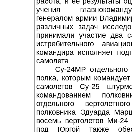
работа, и ее результаты о
учения - главнокоманд
генералом армии Владими
различных задач исследов
принимали участие два с
истребительного авиаци
командира исполняет под
самолета
Су-24МР отдельного ра
полка, которым командует
самолетов Су-25 штурм
командованием полков
отдельного вертолетно
полковника Эдуарда Марц
восемь вертолетов Ми-24
под Юргой также обес