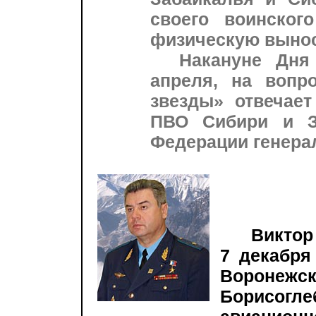
своего воинског
физическую вынос
Накануне Дня в
апреля, на вопр
звезды» отвечае
ПВО Сибири и З
Федерации генера
Виктор
7 декабря
Воронежск
Борисог