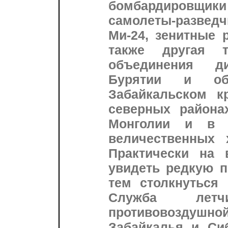
бомбардировщики
самолеты-разведч
Ми-24, зенитные 
также другая 
объединения д
Бурятии и об
Забайкальском к
северных районах
Монголии и в 
величественных х
Практически на 
увидеть редкую п
тем столкнуться
Служба летч
противовоздуш
Забайкалья и Си