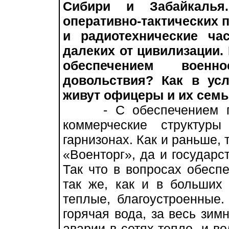
Сибири и Забайкалья
оперативно-тактических 
и радиотехнические ча
далеких от цивилизации. 
обеспечением воен
довольствия? Как в ус
живут офицеры и их сем
- С обеспечением про
коммерческие структур
гарнизонах. Как и раньше, 
«Военторг», да и государс
Так что в вопросах обесп
так же, как и в больших
теплые, благоустроенные.
горячая вода, за весь зим
аварии в сетях тепло- и в