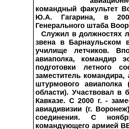
авиационно
командный факультет В
Ю.А. Гагарина, в 20
Генерального штаба Воо
Служил в должностях ле
звена в Барнаульском 
училище летчиков. Вп
авиаполка, командир э
подготовки летного со
заместитель командира, 
штурмового авиаполка 
области). Участвовал в
Кавказе. С 2000 г. - за
авиадивизии (г. Воронеж)
соединения. С нояб
командующего армией ВВ