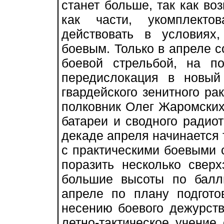
станет больше, так как во
как части, укомплекто
действовать в условиях
боевым. Только в апреле со
боевой стрельбой, на п
передислокация в новый
гвардейского зенитного ра
полковник Олег Жаромских,
батареи и сводного радиот
декаде апреля начинается 
с практическими боевыми 
поразить несколько свер
большие высоты по балли
апреле по плану подгото
несению боевого дежурств
летно-тактическое учение