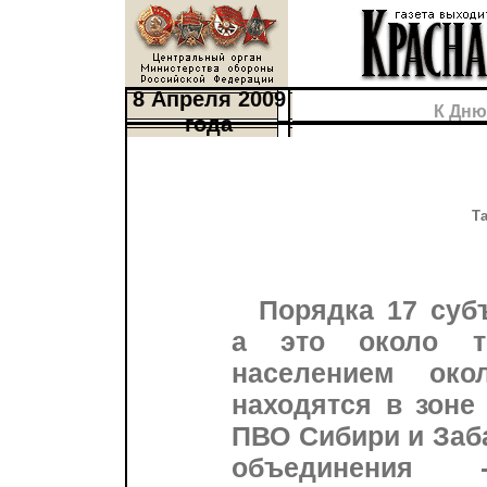
8 Апреля 2009
К Дню
года
Т
Порядка 17 суб
а это около т
населением око
находятся в зоне
ПВО Сибири и Заб
объединения 