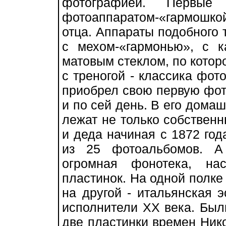
фотографией. Первы
фотоаппаратом-«гармошк
отца. Аппараты подобного т
с мехом-«гармонью», с к
матовым стеклом, по которо
с треногой - классика фот
приобрел свою первую фото
и по сей день. В его дома
лежат не только собственн
и деда начиная с 1872 год
из 25 фотоальбомов. А
огромная фонотека, на
пластинок. На одной полке 
на другой - итальянская э
исполнители ХХ века. Был
две пластинки времен Нико