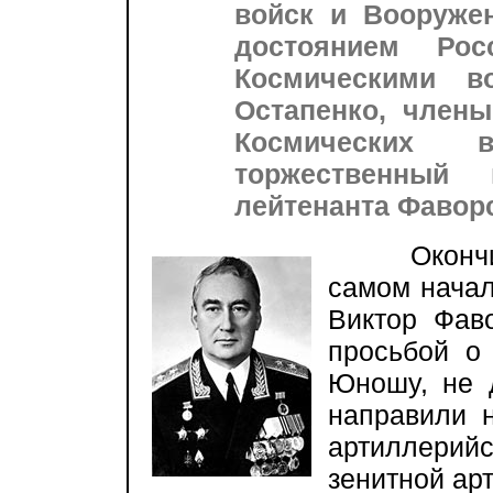
войск и Вооруже
достоянием Рос
Космическими в
Остапенко, члены
Космических 
торжественный 
лейтенанта Фаворс
Окончив 
самом начал
Виктор Фав
просьбой о
Юношу, не д
направили 
артиллери
зенитной ар