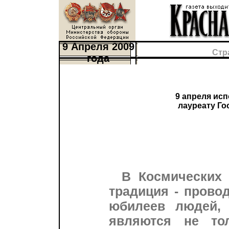
9 Апреля 2009
Стр
года
9 апреля исп
лауреату Го
В Космических 
традиция - прово
юбилеев людей, 
являются не то