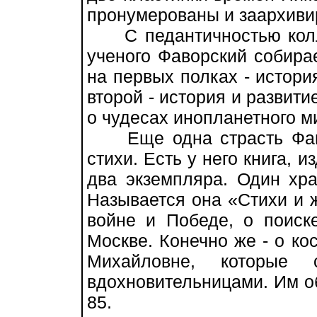
пронумерованы и заархиви
С педантичностью колл
ученого Фаворский собирае
на первых полках - истори
второй - история и развити
о чудесах инопланетного м
Еще одна страсть Фавор
стихи. Есть у него книга, 
два экземпляра. Один хра
Называется она «Стихи и ж
войне и Победе, о поиск
Москве. Конечно же - о к
Михайловне, которые
вдохновительницами. Им об
85.