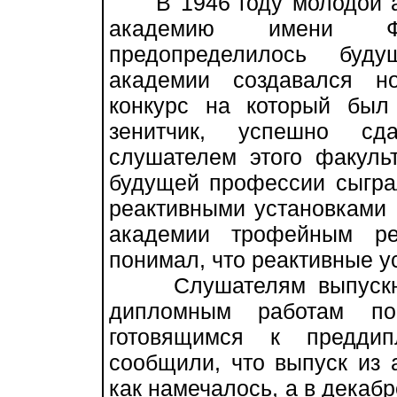
В 1946 году молодой ар
академию имени Ф.
предопределилось буд
академии создавался н
конкурс на который был
зенитчик, успешно сд
слушателем этого факул
будущей профессии сыгра
реактивными установками
академии трофейным ре
понимал, что реактивные у
Слушателям выпускного
дипломным работам по
готовящимся к преддип
сообщили, что выпуск из 
как намечалось, а в декабр