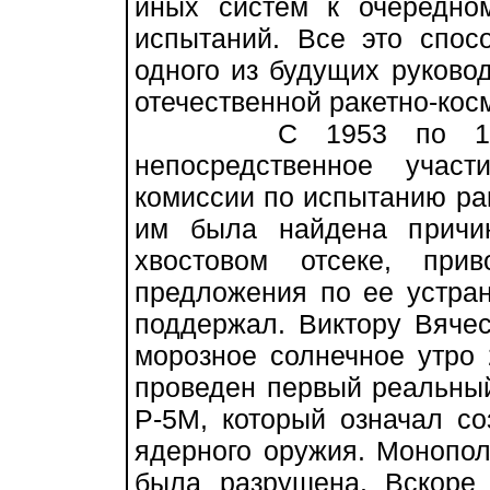
иных систем к очередно
испытаний. Все это спос
одного из будущих руково
отечественной ракетно-кос
С 1953 по 1959 г
непосредственное учас
комиссии по испытанию рак
им была найдена причин
хвостовом отсеке, при
предложения по ее устран
поддержал. Виктору Вяче
морозное солнечное утро 
проведен первый реальный
Р-5М, который означал со
ядерного оружия. Монопо
была разрушена. Вскоре