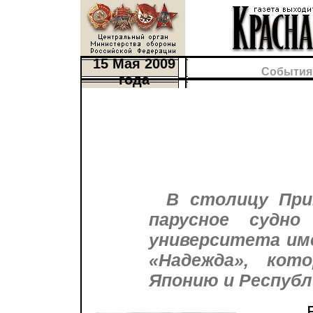
15 Мая 2009
События
года
В столицу При
парусное судно
университета име
«Надежда», кот
Японию и Республ
Во в