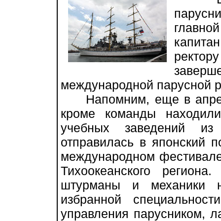
парусн
главной
капит
ректор
заверш
международной парусной р
Напомним, еще в апреле
кроме команды находили
учебных заведений из
отправилась в японский п
международном фестивале 
Тихоокеанского регион
штурманы и механики н
избранной специальнос
управления парусником, л