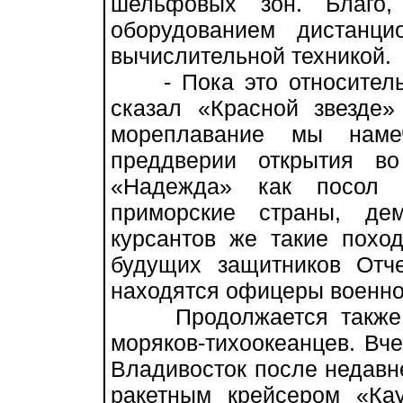
шельфовых зон. Благо,
оборудованием дистанци
вычислительной техникой.
- Пока это относительн
сказал «Красной звезде»
мореплавание мы нам
преддверии открытия в
«Надежда» как посол 
приморские страны, де
курсантов же такие похо
будущих защитников Отч
находятся офицеры военн
Продолжается также ме
моряков-тихоокеанцев. Вч
Владивосток после недавн
ракетным крейсером «К