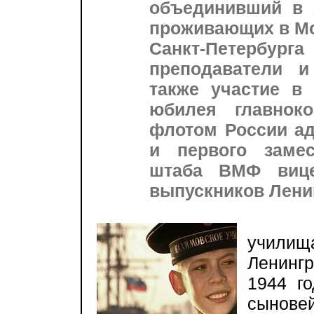
объединивший в 2
проживающих в Мо
Санкт-Петербу
преподаватели 
также участие в 
юбилея главнок
флотом России а
и первого замес
штаба ВМФ вице
выпускников Лени
Нап
учили
Ленинг
1944 г
сынов