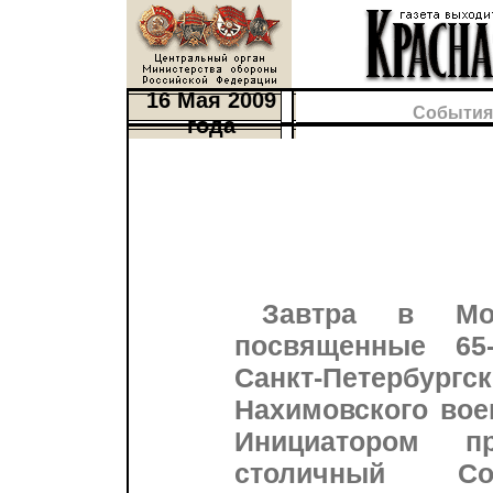
16 Мая 2009
События
года
Завтра в Мос
посвященные 65
Санкт-Петербургс
Нахимовского вое
Инициатором п
столичный Сою