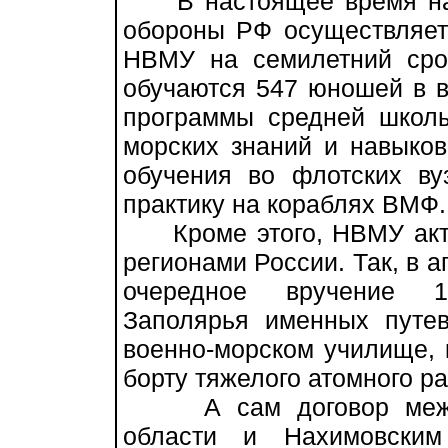
В настоящее время на 
обороны РФ осуществляетс
НВМУ на семилетний сро
обучаются 547 юношей в в
программы средней школ
морских знаний и навыко
обучения во флотских ву
практику на кораблях ВМФ.
Кроме этого, НВМУ акти
регионами России. Так, в 
очередное вручение 1
Заполярья именных путе
военно-морском училище, 
борту тяжелого атомного р
А сам договор между 
области и Нахимовским