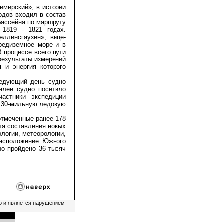
мирский», в истории
одов входил в состав
бассейна по маршруту
 1819 - 1821 годах.
ллинсгаузен», вице-
редиземное море и в
 процессе всего пути
результаты измерений
 и энергия которого
едующий день судно
алее судно посетило
астники экспедиции
в 30-мильную ледовую
тмеченные ранее 178
ля составления новых
логии, метеорологии,
расположение Южного
ло пройдено 36 тысяч
о и является нарушением