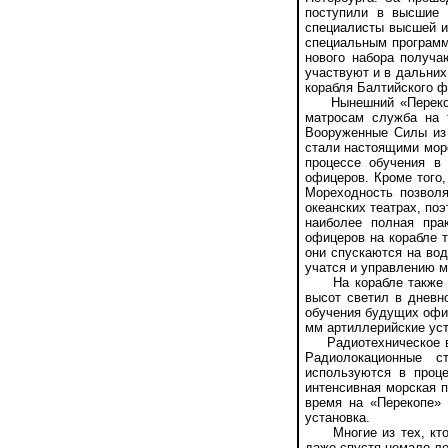
поступили в высшие 
специалисты высшей и 
специальным программа
нового набора получа
участвуют и в дальних
корабля Балтийского ф
Нынешний «Перекоп» 
матросам служба на 
Вооруженные Силы из 
стали настоящими мор
процессе обучения в 
офицеров. Кроме того,
Мореходность позвол
океанских театрах, по
наиболее полная пра
офицеров на корабле 
они спускаются на вод
учатся и управлению 
На корабле также ес
высот светил в дневн
обучения будущих офиц
мм артиллерийские уст
Радиотехническое воо
Радиолокационные с
используются в проце
интенсивная морская п
время на «Перекопе» 
установка.
Многие из тех, кто п
даже спустя немало ле