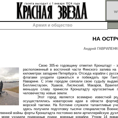
Армия и общество
НА ОСТР
Андрей ГАВРИЛЕНКО
Свою 305-ю годовщину отметил Кронштадт - за
расположенный в восточной части Финского залива на 
километрах западнее Петербурга. Отсюда корабли с русс
флагами уходили сражаться и побеждать при Ганг
Наварине. С этим городом связали свою судьбу выда
Беллинсгаузен, Ушаков, Лисянский, Макаров, Вранге
меньшую славу принесли Кронштадту кругосветные п
человечеству новые земли.
Этот город является всемирно известной роди
осуществлялись новаторские идеи в области фортиф
морской тактики. На Котлине служили талантливые уче
здесь получили подготовку тысячи специалистов Военн
твенной войны форты Кронштадта постоянно вели артиллерийскую дуэль
 море уходили подводные лодки, военные корабли. Утром 14 янва