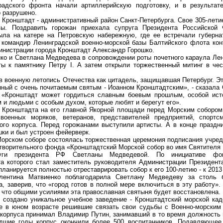
радского фронта начали артиллерийскую подготовку, и в результат
 разрушено.
онштадт - административный район Санкт-Петербурга. Свое 305-летие
вы. Поздравить горожан приехала супруга Президента Российской
ла на катере на Петровскую набережную, где ее встречали губернат
 командир Ленинградской военно-морской базы Балтийского флота ко
инистрации города Кронштадт Александр Горошко.
и Светлана Медведева в сопровождении роты почетного караула Лени
ты к памятнику Петру I. А затем открыли торжественный митинг в че
оенную летопись Отечества как цитадель, защищавшая Петербург. Эт
нный с очень почитаемым святым - Иоанном Кронштадтским», - сказала
о «Кронштадт может гордиться славным боевым прошлым, особой ист
 и людьми с особым духом, которые любят и берегут его».
ронштадта на его главной Якорной площади перед Морским собором
военных моряков, ветеранов, представителей предприятий, спортс
кого корпуса. Перед горожанами выступили артисты. А в конце праздн
ки и был устроен фейерверк.
ском соборе состоялась торжественная церемония подписания учред
творительного фонда «Кронштадтский Морской собор во имя Святителя
руги президента РФ Светланы Медведевой. По инициативе фон
та которого стал заместитель руководителя Администрации Президент
ланируется полностью отреставрировать собор к его 100-летию - к 2013 
ина Матвиенко поблагодарила Светлану Медведеву за столь б
, заверив, что «город готов в полной мере включиться в эту работу»
 что общими усилиями эта православная святыня будет восстановлена.
здано уникальное учебное заведение - Кронштадтский морской каде
е в юном возрасте решившие связать свои судьбы с Военно-морским
 корпуса принимал Владимир Путин, занимавший в то время должность 
едшие годы корпус окончили более 500 воспитанников. Подавляющее