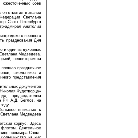
е ожесточенных боев
 он отметил в звании
 Федерации Светлана
ор Санкт-Петербурга
нтр-адмирал Анатолий
нградского военного
сть празднования Дня
о и один из духовных
 Светлана Медведева.
орией, неповторимым
 прошло праздничное
менов, школьников и
ичного представления
ительных документов
 Николая Чудотворца»
да, председателем
а РФ А.Д. Беглов, на
году.
ольшое внимание к
. Светлана Медведева
тский корпус. Здесь
 флотом. Деятельное
вице-премьера Санкт-
 большинство из них