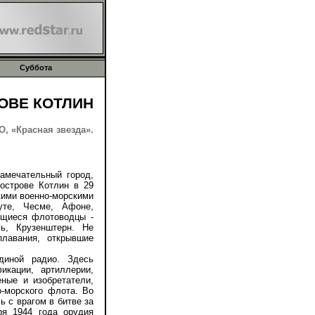
Суббота
ОВЕ КОТЛИН
, «Красная звезда».
мечательный город,
острове Котлин в 29
кими военно-морскими
уте, Чесме, Афоне,
ющиеся флотоводцы -
ль, Крузенштерн. Не
лавания, открывшие
ной радио. Здесь
икации, артиллерии,
ные и изобретатели,
о-морского флота. Во
 с врагом в битве за
ря 1944 года орудия