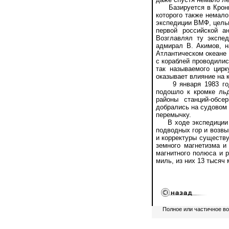
Базируется в Кроншт
которого также немал
экспедиции ВМФ, целью
первой российской а
Возглавлял ту экспе
адмирал В. Акимов, 
Атлантическом океане 
с кораблей проводили
так называемого цирк
оказывает влияние на 
9 января 1983 года
подошло к кромке льд
районы станций-обс
добрались на судовом
перемычку.
В ходе экспедиции бы
подводных гор и возв
и корректуры существу
земного магнетизма и
магнитного полюса и 
миль, из них 13 тысяч 
Полное или частичное в