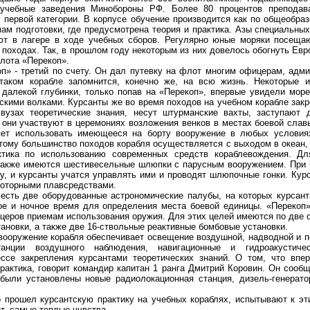
учебные заведения Минобороны РФ. Более 80 процентов преподава
первой категории. В корпусе обучение производится как по общеобраз
м подготовки, где предусмотрена теория и практика. Азы специальных
ют в лагере в ходе учебных сборов. Регулярно юные моряки посещаю
 походах. Так, в прошлом году некоторым из них довелось обогнуть Евр
лота «Перекоп».
- третий по счету. Он дал путевку на флот многим офицерам, адми
таком корабле запомнится, конечно же, на всю жизнь. Некоторые и
далекой глубинки, только попав на «Перекоп», впервые увидели мор
скими волками. Курсанты же во время походов на учебном корабле зак
вузах теоретические знания, несут штурманские вахты, заступают 
 они участвуют в церемониях возложения венков в местах боевой слав
яет использовать имеющееся на борту вооружение в любых условия
этому большинство походов корабля осуществляется с выходом в океан,
ктика по использованию современных средств кораблевождения. Д
также имеются шестивесельные шлюпки с парусным вооружением. При 
у, и курсанты учатся управлять ими и проводят шлюпочные гонки. Кур
моторными плавсредствами.
ть две оборудованные астрономические палубы, на которых курсант
ое и ночное время для определения места боевой единицы. «Перекоп
еров приемам использования оружия. Для этих целей имеются по две с
ановки, а также две 16-ствольные реактивные бомбовые установки.
ружение корабля обеспечивает освещение воздушной, надводной и по
танции воздушного наблюдения, навигационные и гидроакустиче
ссе закрепления курсантами теоретических знаний. О том, что впер
рактика, говорит командир капитан 1 ранга Дмитрий Коровин. Он сообщ
были установлены новые радиолокационная станция, дизель-генерато
рошел курсантскую практику на учебных кораблях, испытывают к эт
т, самые теплые чувства...