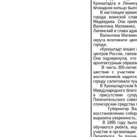
Кронштадта и Ленинг
блокадное кольцо было
В настоящее время Кр
города воинской сла
Медведева. Она прибы
Валентина Матвиенко,
Липинский и глава адм
Валентина Матвиенко 
округа возложили цве
города.
«Кронштадт вошел в в
центров России, связа
Она подчеркнула, чт
архитектурным образом
В честь 305-летия К
шествие с участием 
воспитанников кадетс
городу салютовали пуш
В Кронштадтском Мор
Международного благо
в присутствии суп
Попечительского сове
спонсорские средства п
Губернатор Валент
восстановлению собора
выразила уверенность,
В 1995 году было со
обучаются ребята, ещ
участие в организации
Петербурга. За прош