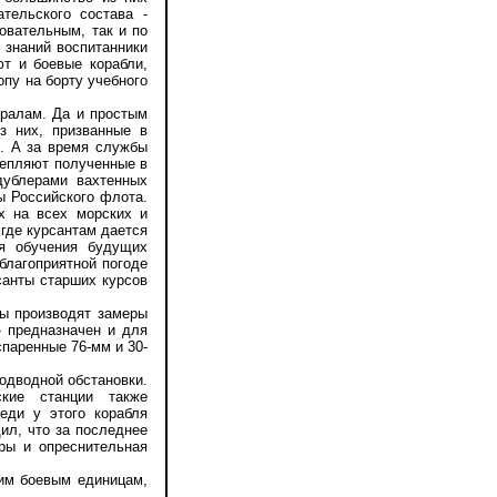
тельского состава -
овательным, так и по
 знаний воспитанники
т и боевые корабли,
опу на борту учебного
ралам. Да и простым
з них, призванные в
е. А за время службы
репляют полученные в
дублерами вахтенных
ы Российского флота.
х на всех морских и
 где курсантам дается
ля обучения будущих
благоприятной погоде
санты старших курсов
ы производят замеры
» предназначен и для
паренные 76-мм и 30-
дводной обстановки.
ские станции также
еди у этого корабля
ил, что за последнее
ры и опреснительная
им боевым единицам,