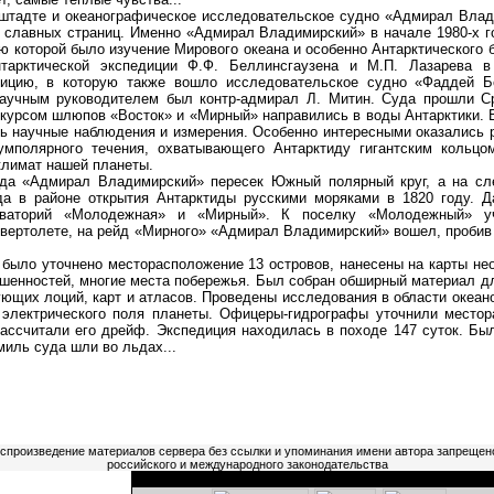
адте и океанографическое исследовательское судно «Адмирал Влади
о славных страниц. Именно «Адмирал Владимирский» в начале 1980-х г
 которой было изучение Мирового океана и особенно Антарктического 
нтарктической экспедиции Ф.Ф. Беллинсгаузена и М.П. Лазарева в
дицию, в которую также вошло исследовательское судно «Фаддей Бе
научным руководителем был контр-адмирал Л. Митин. Суда прошли С
курсом шлюпов «Восток» и «Мирный» направились в воды Антарктики. В
сь научные наблюдения и измерения. Особенно интересными оказались 
умполярного течения, охватывающего Антарктиду гигантским кольцом
климат нашей планеты.
 «Адмирал Владимирский» пересек Южный полярный круг, а на сл
а в районе открытия Антарктиды русскими моряками в 1820 году. Д
ерваторий «Молодежная» и «Мирный». К поселку «Молодежный» уч
 вертолете, на рейд «Мирного» «Адмирал Владимирский» вошел, проби
ло уточнено месторасположение 13 островов, нанесены на карты нео
ышенностей, многие места побережья. Был собран обширный материал д
ющих лоций, карт и атласов. Проведены исследования в области океано
 электрического поля планеты. Офицеры-гидрографы уточнили место
рассчитали его дрейф. Экспедиция находилась в походе 147 суток. Бы
миль суда шли во льдах...
оспроизведение материалов сервера без ссылки и упоминания имени автора запрещен
российского и международного законодательства