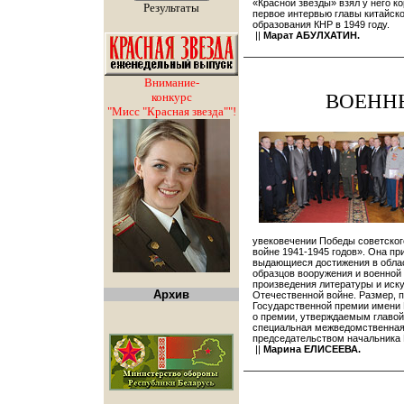
«Красной звезды» взял у него 
Результаты
первое интервью главы китайск
образования КНР в 1949 году.
||
Марат АБУЛХАТИН.
Внимание-
конкурс
ВОЕНН
"Мисс "Красная звезда""!
увековечении Победы советског
войне 1941-1945 годов». Она пр
выдающиеся достижения в облас
образцов вооружения и военной 
произведения литературы и иск
Архив
Отечественной войне. Размер, 
Государственной премии имени 
о премии, утверждаемым главой
специальная межведомственная
председательством начальника 
||
Марина ЕЛИСЕЕВА.