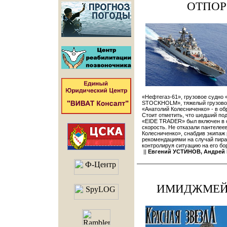
ОТПОР
«Нефтегаз-61», грузовое судн
STOCKHOLM», тяжелый грузовоз
«Анатолий Колесниченко» - в об
Стоит отметить, что шедший п
«EIDE TRADER» был включен в с
скорость. Не отказали пантеле
Колесниченко», снабдив экипаж
рекомендациями на случай пира
контролируя ситуацию на его бор
||
Евгений УСТИНОВ, Андрей
ИМИДЖМЕЙК