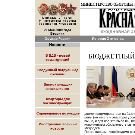
26 Мая 2009 года
ежедневная э
Вторник
Оружие России
История Отечества
Новости
БЮДЖЕТНЫЙ
В ВДВ - новый
командующий
Воздушный патруль над
океаном
Выпуск младших
специалистов
Квартиры для
военнослужащих
Справедливое возмездие
должен формироваться на базе 
цены (на нефть и энергоресурсы.
выше, и для нас это было бы, б
Иностранные военные
исполнением обязательств мы н
Медведев.
новости
По его словам, «необходимо ра