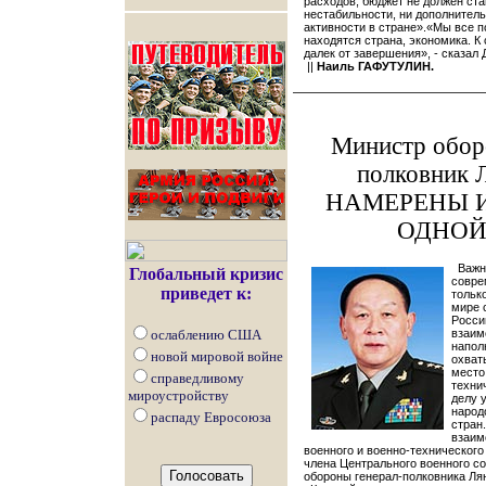
расходов, бюджет не должен ст
нестабильности, ни дополнител
активности в стране».«Мы все п
находятся страна, экономика. К
далек от завершения», - сказал 
||
Наиль ГАФУТУЛИН.
Министр обор
полковник 
НАМЕРЕНЫ 
ОДНОЙ
Важне
Глобальный кризис
совре
приведет к:
тольк
мире 
Росси
ослаблению США
взаим
напол
новой мировой войне
охват
место
справедливому
техни
мироустройству
делу 
народ
распаду Евросоюза
стран
взаим
военного и военно-технического
члена Центрального военного со
обороны генерал-полковника Лян