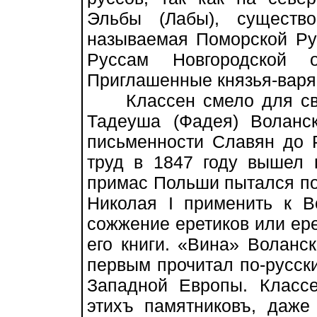
Эльбы (Лабы), существо
называемая Поморской Ру
Руссам Новгородской о
Приглашенные князья-варя
Классен смело для сво
Тадеуша (Фадея) Воланск
письменности Славян до Р
труд в 1847 году вышел 
примас Польши пытался по
Николая I применить к В
сожжение еретиков или ере
его книги. «Вина» Воланск
первым прочитал по-русск
Западной Европы. Класс
этихъ памятниковъ, даж