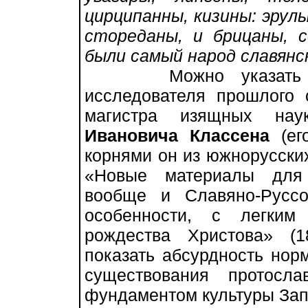
цирципанны, кизины: эрулы
стореданы, и брицаны, 
были самый народ славянс
Можно указать на 
исследователя прошлого
магистра изящных нау
Ивановича Классена
(ег
корнями он из южнорусских
«Новые материалы для
вообще и Славяно-Русс
особенности, с легким
рождества Христова» (
показать абсурдность нор
существования протосла
фундаментом культуры Зап