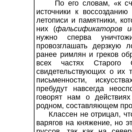
По его словам, «к сча
источники к воссозданию 
летописи и памятники, ко
них (
фальсификаторов и
нужно сперва уничтож
провозглашать дерзкую ло
ранее римлян и греков об
всех частях Старого С
свидетельствующих о их 
письменности, искусст
пребудут навсегда неосп
говорят нам о действия
родном, составляющем прот
Классен не отрицал, что
варягов на княжение, но 
руссов, так как на севе