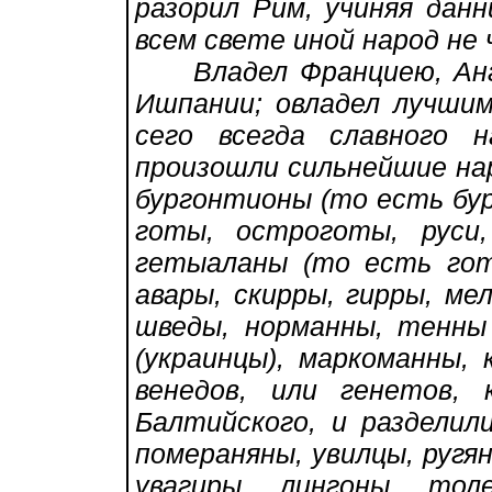
разорил Рим, учиняя данн
всем свете иной народ не 
Владел Франциею, Англ
Ишпании; овладел лучшим
сего всегда славного 
произошли сильнейшие нар
бургонтионы (то есть бур
готы, остроготы, руси,
гетыаланы (то есть готы
авары, скирры, гирры, ме
шведы, норманны, тенны
(украинцы), маркоманны, 
венедов, или генетов,
Балтийского, и разделил
помераняны, увилцы, ругя
увагиры, лингоны, тол