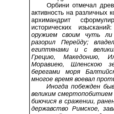
Орбини отмечал древно
активность на различных к
архимандрит сформули
исторических изыскани
оружием своим чуть ли
разорил Перейду; влад
египтянами и с велики
Грецию, Македонию, Ил
Моравиею, Шленскою з
берегами моря Балтийс
многое время воевал прот
Иногда побежден бывал
великим смертопобитием 
биючися в сражении, ранен
державство Римское, зав