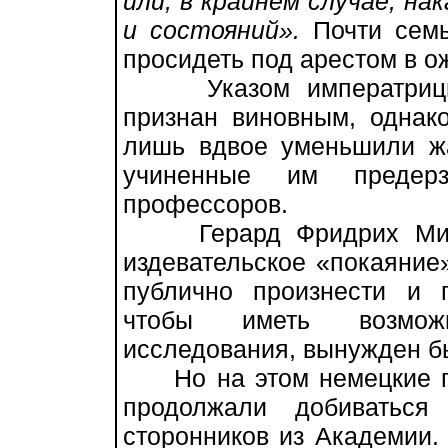
или, в крайнем случае, н
и состояний».
Почти семь
просидеть под арестом в о
Указом императрицы 
признан виновным, однак
лишь вдвое уменьшили ж
учиненные им предер
профессоров.
Герард Фридрих Милле
издевательское «покаяние
публично произнести и 
чтобы иметь возмож
исследования, вынужден бы
Но на этом немецкие пр
продолжали добиваться
сторонников из Академии. 