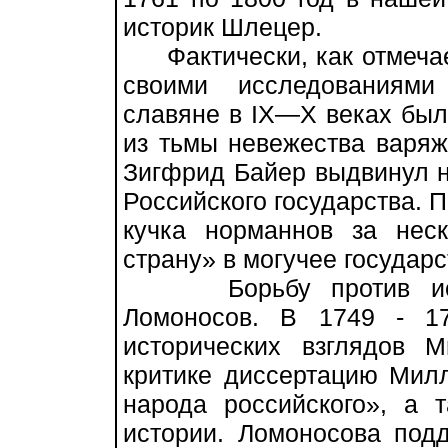
историк Шлецер.
Фактически, как отмечае
своими исследованиями
славяне в IX—X веках бы
из тьмы невежества варяж
Зигфрид Байер выдвинул 
Российского государства. 
кучка норманнов за нес
страну» в могучее государс
Борьбу против искаж
Ломоносов. В 1749 - 1
исторических взглядов 
критике диссертацию Мил
народа российского», а 
истории. Ломоносова под