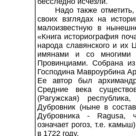
бесследно исчезли.
Надо также отметить, ч
своих взглядах на истор
малоизвестную в нынешн
«Книга историография поч
народа славянского и их 
имянами и со многими 
Провинциами. Собрана из 
Господина Мавроурбина Арх
Ее автор был архимандр
Средние века существо
(Рагужская) республика
Дубровник (ныне в состав
Дубровника - Ragusa, 
означает рогоз, т.е. камыш
в 1722 году.