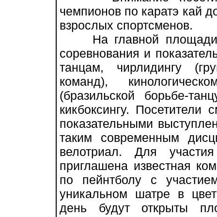
чемпионов по каратэ кай д
взрослых спортсменов.
На главной площади ст
соревнования и показател
танцам, чирлидингу (гр
команд), кинологическ
(бразильской борьбе-танц
кикбоксингу. Посетители 
показательными выступле
таким современным дисци
велотриал. Для участи
приглашена известная ком
по пейнтболу с участие
уникальном шатре в цвет
день будут открыты пл