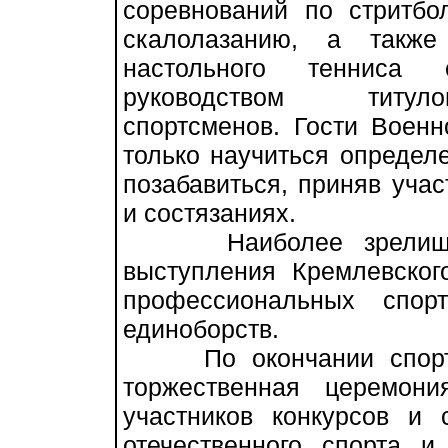
соревнований по стритбол
скалолазанию, а также
настольного тенниса 
руководством титул
спортсменов. Гости Военн
только научиться определ
позабавиться, приняв учас
и состязаниях.
Наиболее зрелищной
выступления Кремлевско
профессиональных спор
единоборств.
По окончании спортив
торжественная церемон
участников конкурсов и 
отечественного спорта и