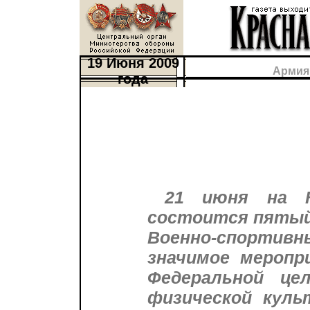
19 Июня 2009
Армия
года
21 июня на К
состоится пятый
Военно-спортив
значимое меропр
Федеральной це
физической куль