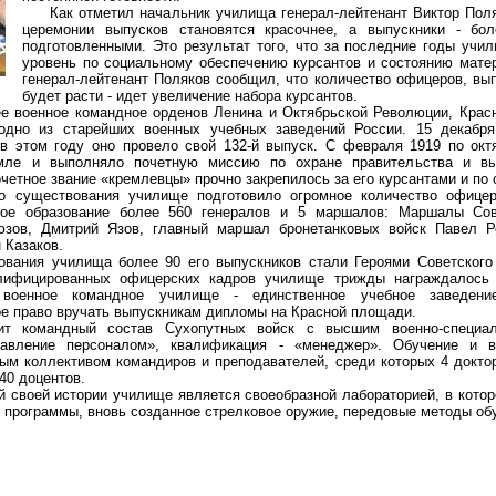
Как отметил начальник училища генерал-лейтенант Виктор Поля
церемонии выпусков становятся красочнее, а выпускники - бо
подготовленными. Это результат того, что за последние годы уч
уровень по социальному обеспечению курсантов и состоянию мате
генерал-лейтенант Поляков сообщил, что количество офицеров, в
будет расти - идет увеличение набора курсантов.
оенное командное орденов Ленина и Октябрьской Революции, Крас
- одно из старейших военных учебных заведений России. 15 декабр
 в этом году оно провело свой 132-й выпуск. С февраля 1919 по окт
мле и выполняло почетную миссию по охране правительства и вы
очетное звание «кремлевцы» прочно закрепилось за его курсантами и по 
ществования училище подготовило огромное количество офицер
ное образование более 560 генералов и 5 маршалов: Маршалы Со
юзов, Дмитрий Язов, главный маршал бронетанковых войск Павел 
 Казаков.
ия училища более 90 его выпускников стали Героями Советского
алифицированных офицерских кадров училище трижды награждалось
военное командное училище - единственное учебное заведени
ое право вручать выпускникам дипломы на Красной площади.
андный состав Сухопутных войск с высшим военно-специаль
равление персоналом», квалификация - «менеджер». Обучение и в
ым коллективом командиров и преподавателей, среди которых 4 доктор
40 доцентов.
воей истории училище является своеобразной лабораторией, в котор
 программы, вновь созданное стрелковое оружие, передовые методы об