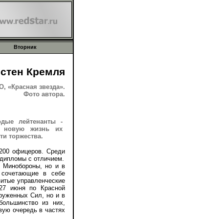
Вторник
 стен Кремля
 «Красная звезда».
Фото автора.
дые лейтенанты -
В новую жизнь их
ти торжества.
00 офицеров. Среди
 дипломы с отличием.
Минобороны, но и в
, сочетающие в себе
витые управленческие
 27 июня по Красной
руженных Сил, но и в
большинство из них,
вую очередь в частях