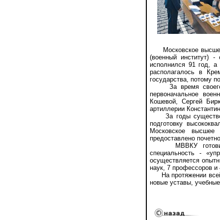
Московское высшее в
(военный институт) 
исполнился 91 год, а
располагалось в Кре
государства, потому п
За время своего су
первоначальное воен
Кошевой, Сергей Бир
артиллерии Константин
За годы существован
подготовку высококв
Московское высшее 
предоставлено почетн
МВВКУ готовит ком
специальность - «уп
осуществляется опытн
наук, 7 профессоров и 
На протяжении всей с
новые уставы, учебные