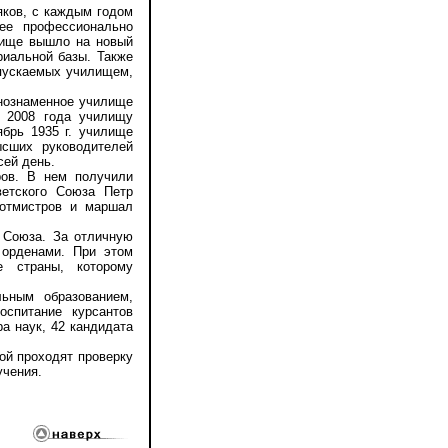
ков, с каждым годом
лее профессионально
илище вышло на новый
риальной базы. Также
ыпускаемых училищем,
нознаменное училище
я 2008 года училищу
ябрь 1935 г. училище
сших руководителей
сей день.
ов. В нем получили
ветского Союза Петр
Ротмистров и маршал
 Союза. За отличную
 орденами. При этом
е страны, которому
ным образованием,
оспитание курсантов
а наук, 42 кандидата
ой проходят проверку
учения.