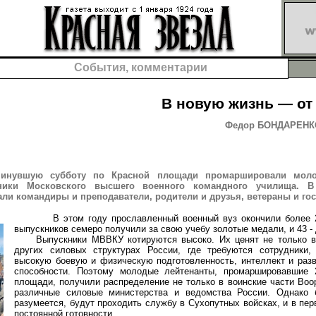
События, комментарии
В новую жизнь — от
Федор БОНДАРЕНКО,
инувшую субботу по Красной площади промаршировали моло
ники Московского высшего военного командного училища. 
ли командиры и преподаватели, родители и друзья, ветераны и гос
В этом году прославленный военный вуз окончили более 2
выпускников семеро получили за свою учебу золотые медали, и 43 -
Выпускники МВВКУ котируются высоко. Их ценят не только в 
других силовых структурах России, где требуются сотрудники
высокую боевую и физическую подготовленность, интеллект и раз
способности. Поэтому молодые лейтенанты, промаршировавшие
площади, получили распределение не только в воинские части Воо
различные силовые министерства и ведомства России. Однако 
разумеется, будут проходить службу в Сухопутных войсках, и в пер
постоянной готовности.