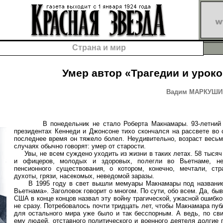
Страна и мир
Умер автор «Трагедии и урок
Вадим МАРКУШИН,
В понедельник не стало Роберта Макнамары. 93-летний г
президентах Кеннеди и Джонсоне тихо скончался на рассвете во 
последнее время он тяжело болел. Неудивительно, возраст весьм
случаях обычно говорят: умер от старости.
Увы, не всем суждено уходить из жизни в таких летах. 58 тысяч
и офицеров, молодых и здоровых, полегли во Вьетнаме, не
пенсионного существования, о котором, конечно, мечтали, ст
духоты, грязи, насекомых, неведомой заразы.
В 1995 году в свет вышли мемуары Макнамары под названием
Вьетнама». Заголовок говорит о многом. По сути, обо всем. Да, б
США в конце концов назвал эту войну трагической, ужасной ошибко
не сразу. Потребовалось почти тридцать лет, чтобы Макнамара пуб
для остального мира уже было и так бесспорным. А ведь, по св
ему людей, отставного политического и военного деятеля долгие 