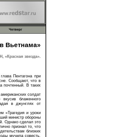
Четверг
ов Вьетнама»
 «Красная звезда».
лава Пентагона при
сне. Сообщают, что в
а почтенный. В таких
 американских солдат
 вкусив блаженного
радая в джунглях от
 «Трагедия и уроки
ывший министр обороны
й. Однако сделал это
лично признал то, что
идетельствам близких
годы мучила совесть.