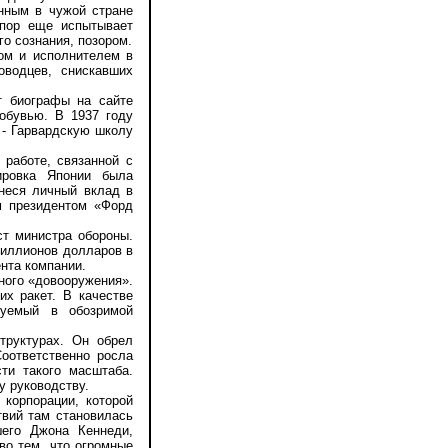
нным в чужой стране
 пор еще испытывает
о сознания, позором.
ом и исполнителем в
оводцев, снискавших
 биографы на сайте
обувью. В 1937 году
 - Гарвардскую школу
работе, связанной с
ировка Японии была
внеся личный вклад в
м президентом «Форд
т министра обороны.
миллионов долларов в
нта компании.
ного «довооружения».
х ракет. В качестве
руемый в обозримой
руктурах. Он обрел
Соответственно росла
ти такого масштаба.
у руководству.
корпорации, которой
твий там становилась
шего Джона Кеннеди,
во тем, что огромные