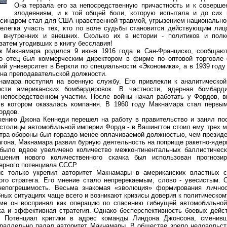
Она терзала его за непосредственную причастность и к соверше
злодеяниям, и к той общей боли, которую испытала и до сих
синдром стал для США нравственной травмой, угрызением национальног
егка участь тех, кто по воле судьбы становится действующим лиц
- внутренних и внешних. Сколько их в истории - политиков и полк
затем угодивших в книгу бесславия!
кнамара родился 9 июня 1916 года в Сан-Франциско, сообщают
о отец был коммерческим директором в фирме по оптовой торговле 
й университет в Беркли по специальности «Экономика», а в 1939 году
я на преподавательской должности.
ра поступил на военную службу. Его привлекли к аналитической 
сти американских бомбардировок. В частности, ядерная бомбард
 непосредственном участии. После войны начал работать у Фордов, 
 в котором оказалась компания. В 1960 году Макнамара стал первы
ордов.
ю Джона Кеннеди перешел на работу в правительство и занял пос
 столицы автомобильной империи Форда - в Вашингтон стоил ему трех 
истра обороны был гораздо менее оплачиваемой должностью, чем президе
она, Макнамара развил бурную деятельность на поприще ракетно-ядер
было вдвое увеличено количество межконтинентальных баллистически
шения нового количественного скачка был использован прогнози
дерного потенциала СССР.
олько укрепил авторитет Макнамары в американских властных ст
го стратега. Его мнение стало непререкаемым, слово - увесистым. 
непогрешимость. Весьма знакомая «эволюция» формирования личнос
ных ситуациях чаще всего и возникают кризисы доверия к политическом
н воспринял как операцию по спасению гибнущей автомобильной 
ка и эффективная стратегия. Однако бесперспективность боевых дейс
. Потенциал критики в адрес команды Линдона Джонсона, сменив
араллельно падал авторитет Макнамары. В обществе зрело недовольст