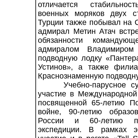
отличается стабильнос
военных моряков двух 
Турции также побывал на 
адмирал Метин Атач встр
обязанности командую
адмиралом Владимиром 
подводную лодку «Пантер
Устинов», а также фили
Краснознаменную подводну
Учебно-парусное судн
участие в Международной 
посвященной 65-летию П
войне, 90-летию образ
России и 60-летию пе
экспедиции. В рамках э