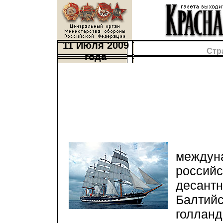
11 Июля 2009
Стр
года
Про
между
россий
десан
Балтий
голла