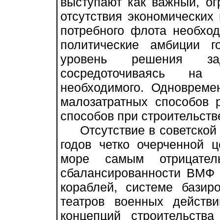
выступают как важный, о
отсутствия экономических
потребного флота необхо
политические амбиции г
уровень решения з
сосредоточиваясь на
необходимого. Одновреме
малозатратных способов 
способов при строительст
Отсутствие в советской в
годов четко очерченной ц
море самым отрицател
сбалансированности ВМФ 
кораблей, системе базир
театров военных действ
концепций строительст