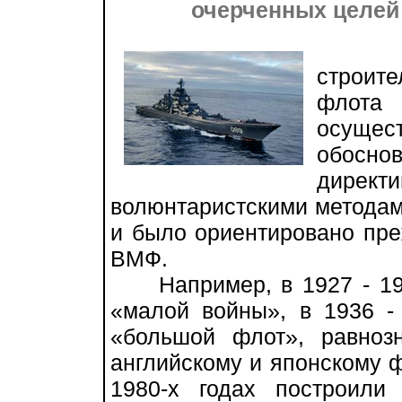
очерченных целей
Ист
строите
флот
осущес
обосн
дире
волюнтаристскими методам
и было ориентировано пре
ВМФ.
Например, в 1927 - 192
«малой войны», в 1936 - 
«большой флот», равноз
английскому и японскому ф
1980-х годах построили