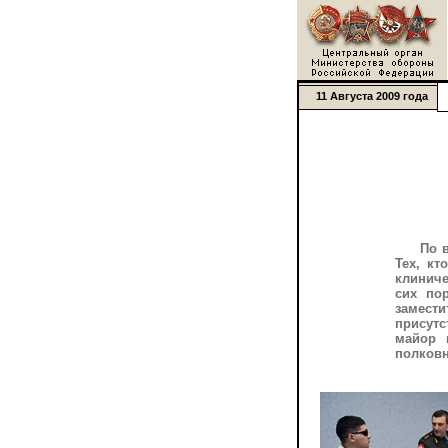
11 Августа 2009 года
По 
Тех, к
клиниче
сих по
замести
присутс
майор 
полковн