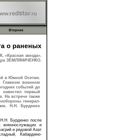
Вторник
та о раненых
, «Красная звезда».
дра ЗЕМЛЯНИЧЕНКО.
й в Южной Осетии.
в Главном военном
огодних событий до
 навестил первый
. На встрече также
инобороны генерал-
им. Н.Н. Бурденко
.Н. Бурденко после
х военнослужащих и
агрий и рядовой Азат
хладный, Кабардино-