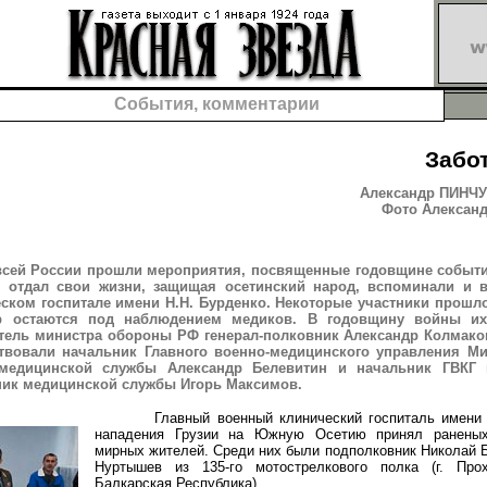
События, комментарии
Забо
Александр ПИНЧУК
Фото Алексан
всей России прошли мероприятия, посвященные годовщине событи
то отдал свои жизни, защищая осетинский народ, вспоминали и 
ском госпитале имени Н.Н. Бурденко. Некоторые участники прошл
р остаются под наблюдением медиков. В годовщину войны их
тель министра обороны РФ генерал-полковник Александр Колмаков
твовали начальник Главного военно-медицинского управления М
медицинской службы Александр Белевитин и начальник ГВКГ 
ик медицинской службы Игорь Максимов.
Главный военный клинический госпиталь имени Н
нападения Грузии на Южную Осетию принял ранены
мирных жителей. Среди них были подполковник Николай Б
Нуртышев из 135-го мотострелкового полка (г. Про
Балкарская Республика).