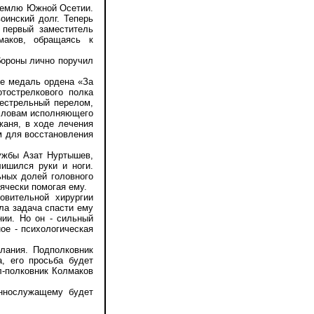
землю Южной Осетии.
оинский долг. Теперь
 первый заместитель
маков, обращаясь к
ороны лично поручил
е медаль ордена «За
тострелкового полка
нестрельный перелом,
 словам исполняющего
жаня, в ходе лечения
м для восстановления
ужбы Азат Нуртышев,
ишился руки и ноги.
ьных долей головного
ячески помогая ему.
вительной хирургии
ла задача спасти ему
нии. Но он - сильный
ое - психологическая
ания. Подполковник
, его просьба будет
л-полковник Колмаков
ннослужащему будет