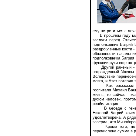
ему встретиться с леч
В прошлом году мини
заслуги перед Отечес
подполковник Багрий 
раздробленные кости -
обязанности начальни
подполковника Багрия
функции руки еще потр
Другой раненый - эт
награжденный Указом
Вследствие перенесен
мозга, и Азат потерял
Как рассказал «Кра
госпиталя Михаил Баби
жизнь, то сейчас - м
духом человек, поэтом
реабилитация.
В беседе с генерал
Николай Багрий хоче
удовлетворена. А ряд
заверил, что Миноборо
Кроме того, по лин
перечислена сумма в р