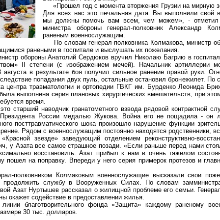
«Прошел год с момента вторжения Грузии на мирную 
Для всех нас это печальная дата. Вы выполнили свой в
мы должны помочь вам всем, чем можем», - отметил
министра обороны генерал-полковник Александр Кол
раненым военнослужащим.
По словам генерал-полковника Колмакова, министр об
ащимися ранеными в госпитале и выслушать их пожелания.
стр обороны Анатолий Сердюков вручил Николаю Багрию в госпитал
твом» II степени (с изображением мечей). Начальник артиллерии мо
8 августа в результате боя получил сильное ранение правой руки. Ог
 следствие попадания двух пуль, остальные остановил бронежилет. По
ка центра травматологии и ортопедии ГВКГ им. Бурденко Леонида Бри
 была выполнена серия плановых хирургических вмешательств, при это
ебуется время.
о старший наводчик гранатометного взвода рядовой контрактной сл
 Президента России медалью Жукова. Война его не пощадила - он л
ного посттравматического шока произошло нарушение функции зрител
 зрение. Рядом с военнослужащим постоянно находятся родственники, вс
сной звезде» заведующий отделением реконструктивно-восстано
ч, у Азата все самое страшное позади. «Если раньше перед нами стоя
аксимально восстановить. Азат прибыл к нам в очень тяжелом состоя
у пошел на поправку. Впереди у него серия примерок протезов и главн
-полковником Колмаковым военнослужащие высказали свои пожел
т продолжить службу в Вооруженных Силах. По словам замминистра
овой Азат Нуртышев рассказал о жилищной проблеме его семьи. Генера
ны окажет содействие в предоставлении жилья.
ии благотворительного фонда «Защита» каждому раненому вое
азмере 30 тыс. долларов.