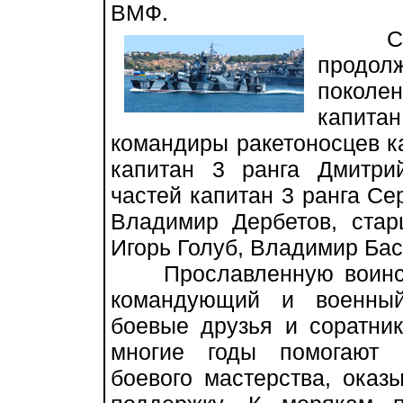
ВМФ.
Среди
продо
поколе
капита
командиры ракетоносцев к
капитан 3 ранга Дмитр
частей капитан 3 ранга Се
Владимир Дербетов, ста
Игорь Голуб, Владимир Бас
Прославленную воинску
командующий и военный
боевые друзья и соратни
многие годы помогают 
боевого мастерства, ока