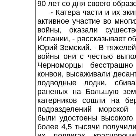
90 лет со дня своего образ
- Катера части и их эки
активное участие во мног
войны, оказали сущест
Испании, - рассказывает об
Юрий Земский. - В тяжеле
войны они с честью выпо
Черноморцы бесстрашно
конвои, высаживали десан
подводные лодки, сбив
раненых на Большую земл
катерников сошли на бе
подразделений морской 
были удостоены высокого 
более 4,5 тысячи получил
их подвигах краснореч