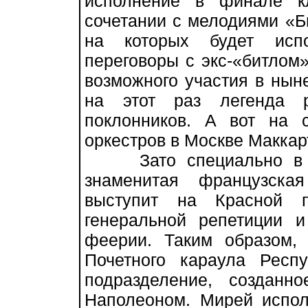
исполнение в финале к
сочетании с мелодиями «Б
на которых будет испо
переговоры с экс-«битлом
возможного участия в нын
на этот раз легенда р
поклонников. А вот на
оркестров в Москве Маккар
Зато специально в эт
знаменитая французск
выступит на Красной 
генеральной репетиции 
феерии. Таким образом,
Почетного караула Респ
подразделение, создан
Наполеоном. Мирей испол