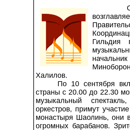
Общес
возглавл
Правител
Координ
Гильдия 
музыкальн
начальни
Миноборо
Халилов.
По 10 сентября включ
страны с 20.00 до 22.30 м
музыкальный спектакль
оркестров, примут участи
монастыря Шаолинь, они в
огромных барабанов. Зрит