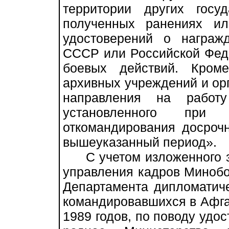
территории других госу
полученных ранениях и
удостоверений о награ
СССР или Российской Феде
боевых действий. Кром
архивных учреждений и ор
направления на работ
установленного при
откомандирования досроч
вышеуказанный период».
С учетом изложенного за
управления кадров Миноб
Департамента дипломатич
командировавшихся в Афга
1989 годов, по поводу удос