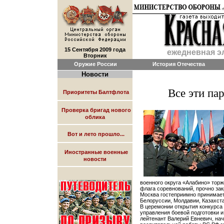
15 Сентября 2009 года
ежедневная э
Вторник
Оружие России
История Отечества
Новости
Все эти п
Приоритеты Балтфлота
Проверка бригад нового
облика
Вот и лето прошло...
Иностранные военные
новости
военного округа «Алабино» тор
флага соревнований, прочно за
Москва гостеприимно принимае
Белоруссии, Молдавии, Казахста
В церемонии открытия конкурса 
управления боевой подготовки и
лейтенант Валерий Евневич, на