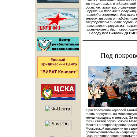
Силах с экономическими проце
же время нельзя с абсолютной
рост, как, впрочем, и снижени
нарушений прав военнослужащи
явлений в экономике. Все-таки
многом зависит от эффективн
государством в целях борьбы 
насыщенная программа, направ
проявлениями, даст свои поло
||
Беседу вел Виталий ДЕНИС
Под покров
в расположении кораблей Балти
вновь вернулась на московскую
международных маневров. За не
фазы святой образ Божией Мате
Москвы в сопровождении предст
Московской патриархии по вза
правоохранительными учреждени
Главного управления воспитате