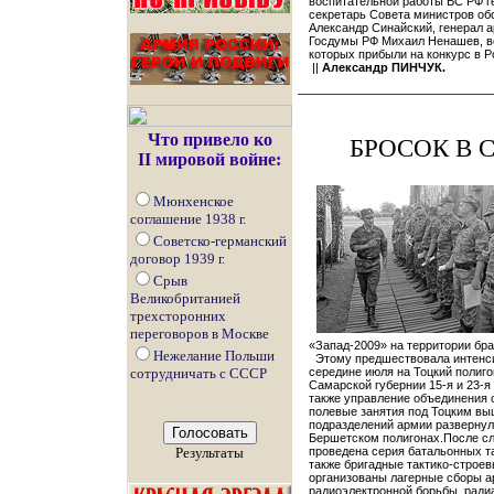
воспитательной работы ВС РФ г
секретарь Совета министров об
Александр Синайский, генерал а
Госдумы РФ Михаил Ненашев, в
которых прибыли на конкурс в Р
||
Александр ПИНЧУК.
Что привело ко
БРОСОК В 
II мировой войне:
Мюнхенское
соглашение 1938 г.
Советско-германский
договор 1939 г.
Срыв
Великобританией
трехсторонних
переговоров в Москве
«Запад-2009» на территории бра
Нежелание Польши
Этому предшествовала интенсив
сотрудничать с СССР
середине июля на Тоцкий полиг
Самарской губернии 15-я и 23-я
также управление объединения 
полевые занятия под Тоцким выш
подразделений армии развернул
Бершетском полигонах.После с
Результаты
проведена серия батальонных та
также бригадные тактико-строев
организованы лагерные сборы а
радиоэлектронной борьбы, ради