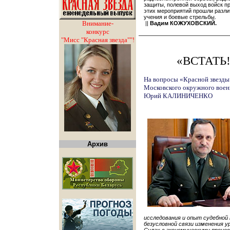
защиты, полевой выход войск п
этих мероприятий прошли разли
учения и боевые стрельбы.
Внимание-
||
Вадим КОЖУХОВСКИЙ.
конкурс
"Мисс "Красная звезда""!
«ВСТАТЬ!
На вопросы «Красной звезды
Московского окружного воен
Юрий КАЛИНИЧЕНКО
Архив
исследования и опыт судебной 
безусловной связи изменения 