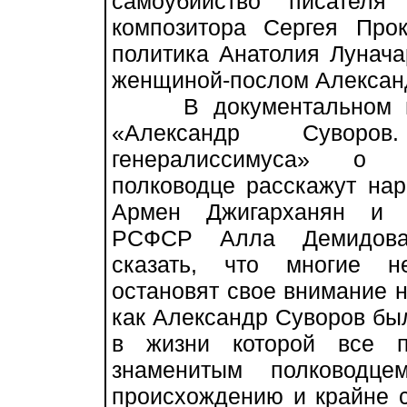
самоубийство писателя
композитора Сергея Про
политика Анатолия Лунача
женщиной-послом Алексан
В документальном ис
«Александр Сувор
генералиссимуса» о 
полководце расскажут на
Армен Джигарханян и н
РСФСР Алла Демидова
сказать, что многие н
остановят свое внимание н
как Александр Суворов бы
в жизни которой все п
знаменитым полководце
происхождению и крайне 