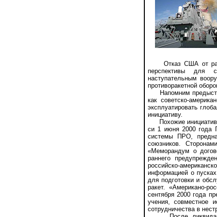
Отказ США от развер
перспективы для ск
наступательным воору
противоракетной оборо
Напомним предыстори
как советско-америка
эксплуатировать глоб
инициативу.
Похожие инициативы в
си 1 июня 2000 года 
системы ПРО, предна
союзников. Сторонам
«Меморандум о догов
раннего предупрежде
российско-американ
информацией о пусках 
для подготовки и обс
ракет. «Американо-ро
сентября 2000 года п
учения, совместное 
сотрудничества в нест
После ликвидации п