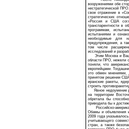
вооружениями обе стор
нестратегической ПРО.
свое отражение в «С
стратегических отнош
«Россия и США согл
транспарентности в о
программам, испыта
испытаниями и ознако
необходимые для н
предупреждения, а та
том числе расширен
исследований и разраб
Этим Москва и Вашинг
области ПРО, нежели 
поняли, что американ
европейцами. Тогдашни
это обмен мнениями, 
принятом решении США 
иранские ракеты, яде
строить противоракетну
Явное недоумение рос
на территории Восто
обретала бы способн
приводила бы к дости
Российско-американс
Обамы и объявления и
2009 года указывалос
учитывающего совмест
стран, а также безоп