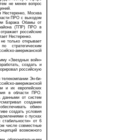
 тем не менее вопрос
дений.
Нестеренко, Москва
ласти ПРО с выходом
ции Барака Обамы от
района (ТПР) ПРО в
 отражает российские
тает Нестеренко.
не только открывает
 по стратегическим
ссийско-американской
мму «Звездных войн»
работать, создать и
норировал российскую
телекомпании Эн-би-
ссийско-американской
ии и их европейских
ния в области ПРО.
а данными от систем
усматривал создание
обеспечивать обмен
тиве создать условия
едомлениями о пусках
й стабильности» от 6
том числе совместные
онцепций возможного
ми оборонительными