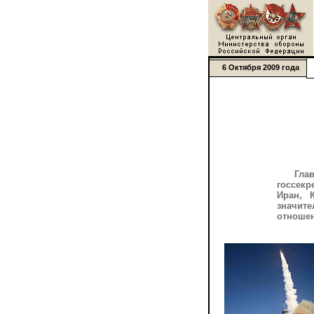
6 Октября 2009 года
Гла
госсекр
Иран, 
значите
отноше