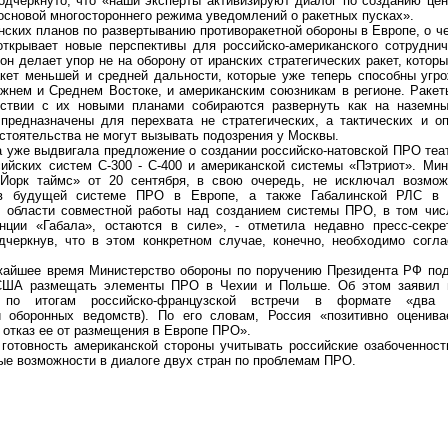
дчеркнуто, что «наши эксперты активизируют диалог по созданию це
основой многостороннего режима уведомлений о ракетных пусках».
их планов по развертыванию противоракетной обороны в Европе, о ч
 открывает новые перспективы для российско-американского сотрудн
 делает упор не на оборону от иранских стратегических ракет, которы
акет меньшей и средней дальности, которые уже теперь способны угр
жнем и Среднем Востоке, и американским союзникам в регионе. Ракет
тствии с их новыми планами собираются развернуть как на наземны
 предназначены для перехвата не стратегических, а тактических и оп
обстоятельства не могут вызывать подозрения у Москвы.
же выдвигала предложение о создании российско-натовской ПРО теат
сийских систем С-300 - С-400 и американской системы «Пэтриот». М
-Йорк таймс» от 20 сентября, в свою очередь, не исключал возмож
 в будущей системе ПРО в Европе, а также Габалинской РЛС в 
 области совместной работы над созданием системы ПРО, в том чис
анции «Габала», остаются в силе», - отметила недавно пресс-секр
дчеркнув, что в этом конкретном случае, конечно, необходимо согл
йшее время Министерство обороны по поручению Президента РФ под
 США размещать элементы ПРО в Чехии и Польше. Об этом заявил
 по итогам российско-французской встречи в формате «два
и оборонных ведомств). По его словам, Россия «позитивно оценива
 отказ ее от размещения в Европе ПРО».
овность американской стороны учитывать российские озабоченности
ые возможности в диалоге двух стран по проблемам ПРО.