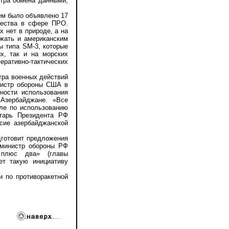
нтра обмена данными,
ем было объявлено 17
ичества в сфере ПРО.
х нет в природе, а на
ожать и американским
ы типа SM-3, которые
х, так и на морских
еративно-тактических
ра военных действий
инистр обороны США в
ности использования
Азербайджане. «Все
ле по использованию
етарь Президента РФ
асие азербайджанской
готовит предложения
 министр обороны РФ
 плюс два» (главы
ет такую инициативу
 по противоракетной