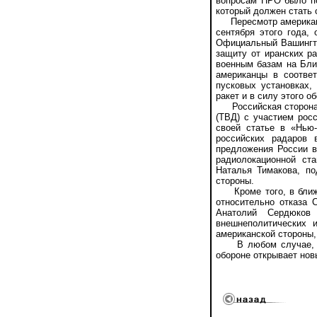
вопросам ПРО было по
который должен стать 
Пересмотр американск
сентября этого года,
Официальный Вашингтон
защиту от иранских р
военным базам на Бли
американцы в соотве
пусковых установках,
ракет и в силу этого 
Российская сторона у
(ТВД) с участием рос
своей статье в «Нью
российских радаров
предложения России в
радиолокационной ст
Наталья Тимакова, по
стороны.
Кроме того, в ближа
относительно отказа
Анатолий Сердюков
внешнеполитических 
американской стороны,
В любом случае, гот
обороне открывает нов