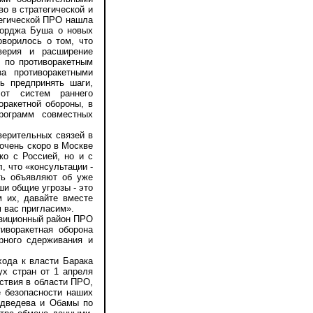
о в стратегической и
тегической ПРО нашла
жорджа Буша о новых
оворилось о том, что
верия и расширение
й по противоракетным
а противоракетными
ь предпринять шаги,
от систем раннего
оракетной обороны, в
рограмм совместных
ерительных связей в
очень скоро в Москве
ко с Россией, но и с
, что «консультации -
ть объявляют об уже
и общие угрозы - это
м их, давайте вместе
м вас пригласим».
зиционный район ПРО
иворакетная оборона
рного сдерживания и
ода к власти Барака
ух стран от 1 апреля
ствия в области ПРО,
е безопасности наших
едведева и Обамы по