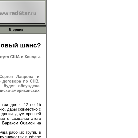
Вторник
новый шанс?
тута США и Канады.
Сергея Лаврова и
о договора по СНВ,
 будет обсуждена
ийско-американских
три дня с 12 по 15
ию, дабы совместно с
едании двусторонней
ие о создании этого
и Бараком Обамой на
да рабочих групп, в
трудничеству в сфере