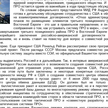
ядерной энергетики, образования, гражданского общества. И
ПРО остается одним из важнейших в ходе предстоящих обсуж
По словам официального представителя МИД РФ Андрея 
готова к детальному обсуждению сотрудничества с США в об
на взаимоприемлемые договоренности. «Отказ администра
планов по размещению элементов третьего позиционного 
Восточной Европе - это шаг в правильном направлении, и он
соображения о том, как устраивать систему ПРО в мире», - счи
тывания третьего позиционного района ПРО в Восточной Европе 
орейшего заключения российско-американской договоренности
жениям, но и вновь ставит на повестку дня вопрос о совместной ро
не.
ю. Еще президент США Рональд Рейган рассматривал свою програ
нский проект. После распада СССР Москва предлагала совместно раз
альную систему защиты вместо СОИ, но официальный Вашингтон проиг
ыдвигались Россией и в дальнейшем. Так, в интервью американской 
Президент России высказался о возможности создания совместной ро
значенной для отражения угроз, направленных против США, Росс
и на этом пути были заключены и некоторые конкретные соглаше
оренности между РФ и США о создании совместного центра обмен
ния и уведомлениями о пусках ракет» от 4 июня 2000 года пред
ского центра обмена данными (ЦОД). Он должен был не только 
баллистических ракет и космических ракет-носителей, но и в перспек
луживания единой базы данных по многостороннему режиму обмена ув
ссийская инициатива по сотрудничеству в обеспечении стратегическо
редусматривала взаимодействие сторон в области тактической ПРО, в 
использование систем тактической ПРО и «совместную разработку к
ратегических системах ПРО».
о инициативе Вашингтона режима контроля над стратегически