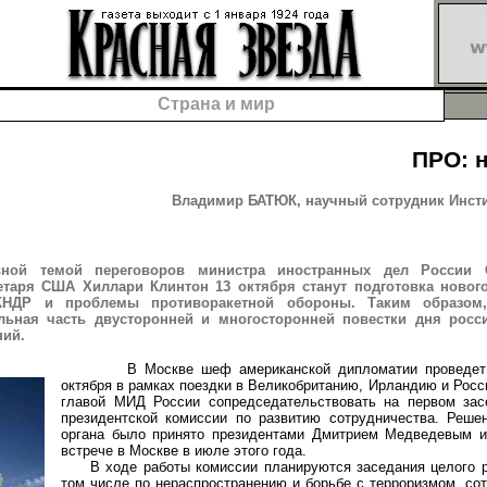
Страна и мир
ПРО: 
Владимир БАТЮК, научный сотрудник Инсти
вной темой переговоров министра иностранных дел России 
етаря США Хиллари Клинтон 13 октября станут подготовка новог
КНДР и проблемы противоракетной обороны. Таким образом,
льная часть двусторонней и многосторонней повестки дня росс
ний.
В Москве шеф американской дипломатии проведет 
октября в рамках поездки в Великобританию, Ирландию и Росс
главой МИД России сопредседательствовать на первом зас
президентской комиссии по развитию сотрудничества. Решен
органа было принято президентами Дмитрием Медведевым 
встрече в Москве в июле этого года.
В ходе работы комиссии планируются заседания целого ря
том числе по нераспространению и борьбе с терроризмом, со