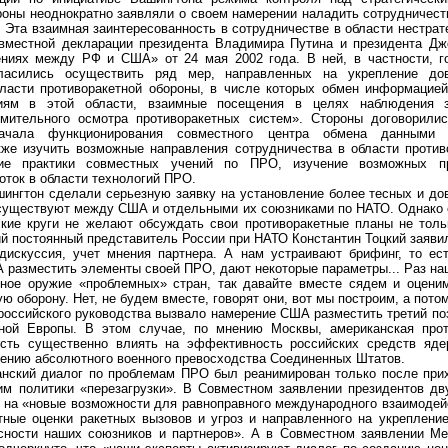
оны неоднократно заявляли о своем намерении наладить сотрудничеств
 Эта взаимная заинтересованность в сотрудничестве в области нестра
овместной декларации президента Владимира Путина и президента Д
ениях между РФ и США» от 24 мая 2002 года. В ней, в частности, г
асились осуществить ряд мер, направленных на укрепление до
бласти противоракетной обороны, в числе которых обмен информацие
ниям в этой области, взаимные посещения в целях наблюдения з
мительного осмотра противоракетных систем». Стороны договорилис
ачала функционирования совместного центра обмена данными 
кже изучить возможные направления сотрудничества в области против
ие практики совместных учений по ПРО, изучение возможных п
оток в области технологий ПРО.
тон сделали серьезную заявку на установление более тесных и дов
существуют между США и отдельными их союзниками по НАТО. Однако 
ские круги не желают обсуждать свои противоракетные планы не толь
й постоянный представитель России при НАТО Константин Тоцкий заявил
дискуссия, учет мнения партнера. А нам устраивают брифинг, то ес
разместить элементы своей ПРО, дают некоторые параметры... Раз наш
рное оружие «проблемных» стран, так давайте вместе сядем и оцени
ю оборону. Нет, не будем вместе, говорят они, вот мы построим, а пото
сийского руководства вызвало намерение США разместить третий по
чной Европы. В этом случае, по мнению Москвы, американская прот
ость существенно влиять на эффективность российских средств яде
жению абсолютного военного превосходства Соединенных Штатов.
кий диалог по проблемам ПРО был реанимирован только после прих
м политики «перезагрузки». В Совместном заявлении президентов дв
ь на «новые возможности для равноправного международного взаимодей
ные оценки ракетных вызовов и угроз и направленного на укреплени
асности наших союзников и партнеров». А в Совместном заявлении М