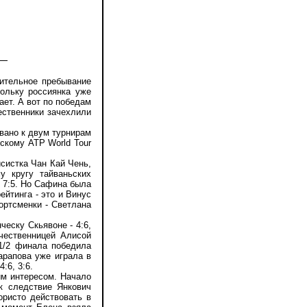
ительное пребывание
кольку россиянка уже
ает. А вот по победам
ественники зачехлили
ано к двум турнирам
жскому ATP World Tour
систка Чан Кай Чень,
у кругу тайваньских
, 7:5. Но Сафина была
ейтинга - это и Винус
ортсменки - Светлана
еску Скьявоне - 4:6,
ечественницей Алисой
 1/2 финала победила
арапова уже играла в
:6, 3:6.
м интересом. Начало
к следствие Янкович
ористо действовать в