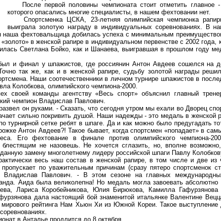
После первой половины чемпионата стоит отметить главное - 
которого опасались многие специалисты, в нашем фехтовании нет.
Спортсменка ЦСКА, 23-летняя олимпийская чемпионка рапир
выиграла золотую награду в индивидуальных соревнованиях. В н
н наша фехтовальщица добилась успеха с минимальным преимуществом 
 «золото» в женской рапире в индивидуальном первенстве с 2002 года, 
илась Светлана Бойко, как и Шанаева, выигравшая в прошлом году м
 и финал у шпажистов, где россиянин Антон Авдеев сошелся на д
Точно так же, как и в женской рапире, судьбу золотой награды решил
ортсмена. Наши соотечественники в личном турнире шпажистов в после
вла Колобкова, олимпийского чемпиона-2000.
своей команды агентству «Весь спорт» объяснил главный тренер
кий чемпион Владислав Павлович.
развел он руками. - Сказать, что сегодня утром мы ехали во Дворец сп
ачает сильно покривить душой. Наши надежды - это медаль в женской 
о турнирной сетке ребят в шпаге. Да и как можно было предугадать то
рожке Антон Авдеев?! Такое бывает, когда спортсмен «попадает» в сам
деса. Его фехтование в финале против олимпийского чемпиона-20
 блестящим не назовешь. Не хочется сглазить, но, вполне возможно
жданную замену многолетнему лидеру российской шпаги Павлу Колобков
ктически весь наш состав в женской рапире, в том числе и две из 
н пропускает по уважительным причинам (сразу пятеро спортсменок с
ил Владислав Павлович. - В этом сезоне на главных международны
манда. Аида была великолепна! Но медаль могла завоевать абсолютно
ева, Лариса Коробейникова, Юлия Бирюкова, Камилла Гафурзянова
фурзянова дала настоящий бой знаменитой итальянке Валентине Вецц
 мирового рейтинга Нам Хьюн Хи из Южной Кореи. Такое выступление
соревнованиях.
нат в Анталье продлится до 8 октября.