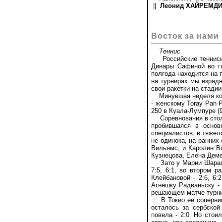
||
Леонид ХАЙРЕМДИН
Восток за нами
Теннис
Российские теннисис
Динары Сафиной во гл
полгода находится на 
на турнирах мы изрядн
свои ракетки на стадии
Минувшая неделя комп
- женскому Toray Pan 
250 в Куала-Лумпуре (
Соревнования в столи
пробившаяся в основ
специалистов, в тяжел
не одинока, на ранних
Вильямс, и Каролин Во
Кузнецова, Елена Деме
Зато у Марии Шарапов
7:5, 6:1, во втором р
Клейбановой - 2:6, 6
Агнешку Радваньску - 
решающем матче турнира
В Токио ее сопернице
осталось за сербской
повела - 2:0. Но стои