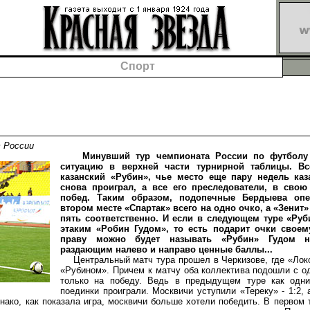
Спорт
 России
Минувший тур чемпионата России по футболу 
ситуацию в верхней части турнирной таблицы. Вс
казанский «Рубин», чье место еще пару недель ка
снова проиграл, а все его преследователи, в свою
побед. Таким образом, подопечные Бердыева оп
втором месте «Спартак» всего на одно очко, а «Зенит
пять соответственно. И если в следующем туре «Ру
этаким «Робин Гудом», то есть подарит очки своем
праву можно будет называть «Рубин» Гудом на
раздающим налево и направо ценные баллы...
Центральный матч тура прошел в Черкизове, где «Локо
«Рубином». Причем к матчу оба коллектива подошли с о
только на победу. Ведь в предыдущем туре как одни
поединки проиграли. Москвичи уступили «Тереку» - 1:2, 
нако, как показала игра, москвичи больше хотели победить. В первом 