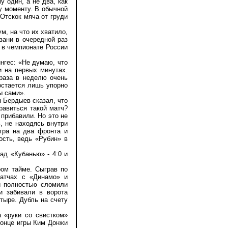
 один, а не два, как
му моменту. В обычной
 Отскок мяча от груди
, на что их хватило,
азани в очередной раз
: в чемпионате России
нгес: «Не думаю, что
и на первых минутах.
 раза в неделю очень
остается лишь упорно
ы сами».
 Бердыев сказал, что
равиться такой матч?
 прибавили. Но это не
ь, не находясь внутри
игра на два фронта и
ость, ведь «Рубин» в
д «Кубанью» - 4:0 и
ом тайме. Сыграв по
матчах с «Динамо» и
и полностью сломили
и забивали в ворота
етыре. Дубль на счету
 «руки со свистком»
 конце игры Ким Донжи