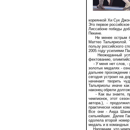
кореянкой Хи Сук Джо
Это первое российское
Лиссабоне победы доб
Пекине.
Не менее острым был
Маттео Тальяриолой. 
пользу российского сп
2005 году усилиями Па
Неожиданный успех 
фехтованию, олимпийс
- У меня нет слов, - 
золотых медалях - озн
дальнее прохождение п
сегодня устроил на до
начинает творить чу
Тальяриолы иначе как
наконец обрели долго
- Как вы знаете, пра
чемпионок, этот сезо
автора.), - продолж
практически новая ко
Все они - Аида Шана
сильнейших. Далее Га
одолела второй номер
медаль и в командных 
Напомним, что чемпио