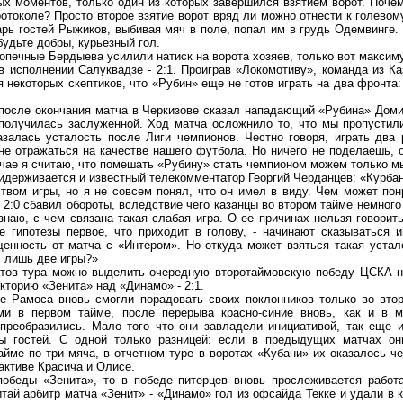
х моментов, только один из которых завершился взятием ворот. Почему
ротоколе? Просто второе взятие ворот вряд ли можно отнести к голево
арь гостей Рыжиков, выбивая мяч в поле, попал им в грудь Одемвинге.
будьте добры, курьезный гол.
чные Бердыева усилили натиск на ворота хозяев, только вот максимум
 в исполнении Салуквадзе - 2:1. Проиграв «Локомотиву», команда из К
 некоторых скептиков, что «Рубин» еще не готов играть на два фронта
осле окончания матча в Черкизове сказал нападающий «Рубина» Доми
получилась заслуженной. Ход матча осложнило то, что мы пропустил
казалась усталость после Лиги чемпионов. Честно говоря, играть два
не отражаться на качестве нашего футбола. Но ничего не поделаешь, 
чае я считаю, что помешать «Рубину» стать чемпионом можем только м
держивается и известный телекомментатор Георгий Черданцев: «Курбан
твом игры, но я не совсем понял, что он имел в виду. Чем может пон
 2:0 сбавил обороты, вследствие чего казанцы во втором тайме немного
знаю, с чем связана такая слабая игра. О ее причинах нельзя говорит
е гипотезы первое, что приходит в голову, - начинают сказываться 
щенность от матча с «Интером». Но откуда может взяться такая устал
л лишь две игры?»
ов тура можно выделить очередную второтаймовскую победу ЦСКА на
кторию «Зенита» над «Динамо» - 2:1.
амоса вновь смогли порадовать своих поклонников только во втор
ми в первом тайме, после перерыва красно-синие вновь, как и в 
преобразились. Мало того что они завладели инициативой, так еще 
ны гостей. С одной только разницей: если в предыдущих матчах он
айме по три мяча, в отчетном туре в воротах «Кубани» их оказалось ч
 активе Красича и Олисе.
еды «Зенита», то в победе питерцев вновь прослеживается работа
итай арбитр матча «Зенит» - «Динамо» гол из офсайда Текке и удали в