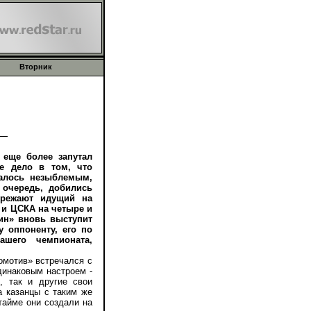
Вторник
еще более запутал
е дело в том, что
залось незыблемым,
 очередь, добились
ережают идущий на
» и ЦСКА на четыре и
бин» вновь выступит
у оппоненту, его по
шего чемпионата,
мотив» встречался с
динаковым настроем -
, так и другие свои
а казанцы с таким же
тайме они создали на