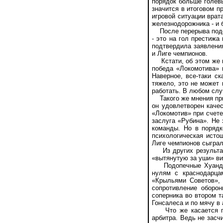
порядок больше голевы
значится в итоговом п
игровой ситуации врат
железнодорожника - и 
После перерыва подопе
- это на гол престижа
подтвердила заявления
и Лиге чемпионов.
Кстати, об этом же п
победа «Локомотива» 
Наверное, всe-таки с
тяжело, это не может 
работать. В любом слу
Такого же мнения при
он удовлетворен качес
«Локомотив» при счете
заслуга «Рубина». Не 
команды. Но в порядк
психологическая исто
Лиге чемпионов сыгра
Из других результат
«вытянутую за уши» ви
Подопечные Хуанде Р
нулям с краснодарца
«Крыльями Советов», 
сопротивление оборо
соперника во втором т
Гонсалеса и по мячу в
Что же касается поб
арбитра. Ведь не засч