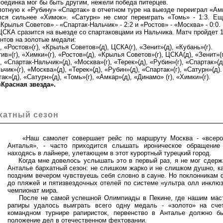
поединка мог бы быть другим, нежели победа питерцев.
ную к «Рубину» «Спартак» в отчетном туре на выезде переиграл «Амка
лся сильнее «Химок». «Сатурн» не смог переиграть «Томь» - 1:3. Е
рылья Советов» - «Спартак-Нальчик» - 2:2 и «Ростов» - «Москва» - 0:0.
А сразится на выезде со спартаковцами из Нальчика. Матч пройдет 1
тов на золотые медали:
Ростов»(г), «Крылья Советов»(д), ЦСКА(г), «Зенит»(д), «Кубань»(г).
(г), «Химки»(г), «Ростов»(д), «Крылья Советов»(г), ЦСКА(д), «Зенит»(г
«Спартак-Нальчик»(д), «Москва»(г), «Терек»(д), «Рубин»(г), «Спартак»(д
»(г), «Москва»(д), «Терек»(д), «Рубин»(д), «Спартак»(г), «Сатурн»(д).
(д), «Сатурн»(д), «Томь»(г), «Амкар»(д), «Динамо» (г), «Химки»(г).
расная звезда».
рхатный сезон
«Наш самолет совершает рейс по маршруту Москва - «всерос
Анталья», - часто приходится слышать ироническое обращение
находясь в лайнере, улетающем в этот курортный турецкий город.
Когда мне довелось услышать это в первый раз, я не мог сдержа
Анталье бархатный сезон: не слишком жарко и не слишком душно, ка
поздним вечером чувствуешь себя словно в сауне. Но поклонникам 
до пляжей и пятизвездочных отелей по системе «ультра олл инклюз
чемпионат мира.
После не самой успешной Олимпиады в Пекине, где нашим маст
рапиры удалось выиграть всего одну медаль - «золото» на сч
командном турнире рапиристок, первенство в Анталье должно б
положение дел в отечественном фехтовании.