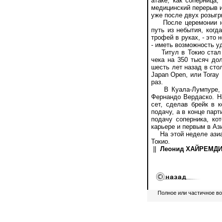
атаке, как соперница
медицинский перерыв и
уже после двух розыг
После церемонии наг
путь из небытия, когд
трофей в руках, - это
- иметь возможность у
Титул в Токио стал д
чека на 350 тысяч до
шесть лет назад в сто
Japan Open, или Toray
раз.
В Куала-Лумпуре, вп
Фернандо Вердаско. На
сет, сделав брейк в 
подачу, а в конце пар
подачу соперника, ко
карьере и первым в Аз
На этой неделе азиатс
Токио.
||
Леонид ХАЙРЕМДИН
Полное или частичное в