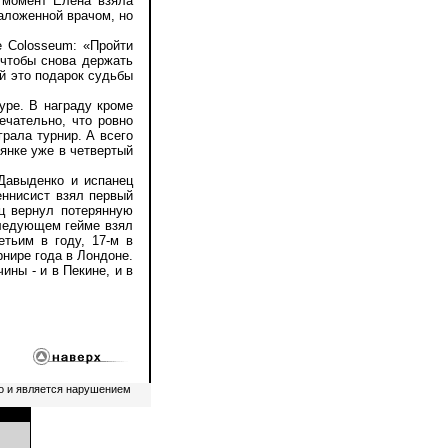
т момент Елена взяла
наложенной врачом, но
 Colosseum: «Пройти
, чтобы снова держать
ой это подарок судьбы
уре. В награду кроме
ечательно, что ровно
рала турнир. А всего
иянке уже в четвертый
авыденко и испанец
еннисист взял первый
ец вернул потерянную
следующем гейме взял
етьим в году, 17-м в
рнире года в Лондоне.
ны - и в Пекине, и в
о и является нарушением