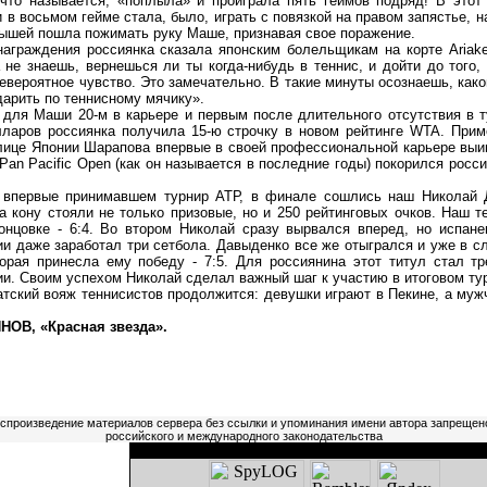
, что называется, «поплыла» и проиграла пять геймов подряд! В это
 в восьмом гейме стала, было, играть с повязкой на правом запястье, 
рышей пошла пожимать руку Маше, признавая свое поражение.
раждения россиянка сказала японским болельщикам на корте Ariake
а не знаешь, вернешься ли ты когда-нибудь в теннис, и дойти до того
 невероятное чувство. Это замечательно. В такие минуты осознаешь, как
дарить по теннисному мячику».
ля Маши 20-м в карьере и первым после длительного отсутствия в т
лларов россиянка получила 15-ю строчку в новом рейтинге WTA. Прим
лице Японии Шарапова впервые в своей профессиональной карьере выиг
 Pan Pacific Open (как он называется в последние годы) покорился росс
ервые принимавшем турнир АТР, в финале сошлись наш Николай Д
 кону стояли не только призовые, но и 250 рейтинговых очков. Наш т
концовке - 6:4. Во втором Николай сразу вырвался вперед, но испан
тии даже заработал три сетбола. Давыденко все же отыгрался и уже в 
торая принесла ему победу - 7:5. Для россиянина этот титул стал тр
ии. Своим успехом Николай сделал важный шаг к участию в итоговом ту
кий вояж теннисистов продолжится: девушки играют в Пекине, а мужчи
ОВ, «Красная звезда».
оспроизведение материалов сервера без ссылки и упоминания имени автора запрещен
российского и международного законодательства