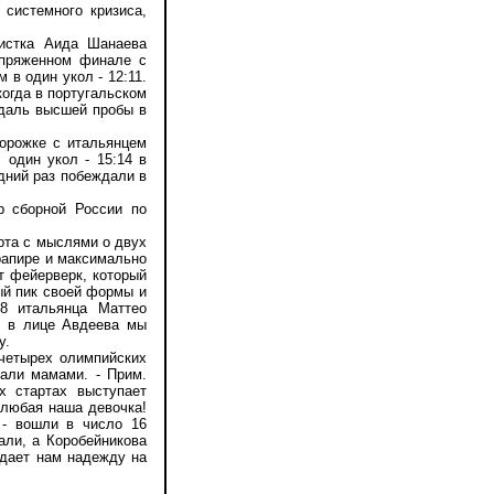
системного кризиса,
истка Аида Шанаева
апряженном финале с
в один укол - 12:11.
когда в португальском
едаль высшей пробы в
орожке с итальянцем
 один укол - 15:14 в
дний раз побеждали в
 сборной России по
орта с мыслями о двух
рапире и максимально
т фейерверк, который
ый пик своей формы и
08 итальянца Маттео
, в лице Авдеева мы
у.
четырех олимпийских
тали мамами. - Прим.
х стартах выступает
 любая наша девочка!
 - вошли в число 16
али, а Коробейникова
 дает нам надежду на