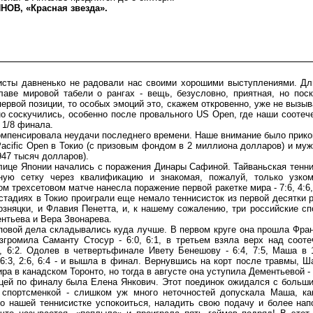
ОВ, «Красная звезда».
ты давненько не радовали нас своими хорошими выступлениями. Дл
аве мировой табели о рангах - вещь, безусловно, приятная, но пос
первой позиции, то особых эмоций это, скажем откровенно, уже не вызыв
о соскучились, особенно после провального US Open, где наши соотеч
 1/8 финала.
енсировала неудачи последнего времени. Наше внимание было приков
Pacific Open в Токио (с призовым фондом в 2 миллиона долларов) и му
947 тысяч долларов).
це Японии начались с поражения Динары Сафиной. Тайваньская тенни
ную сетку через квалификацию и знакомая, пожалуй, только узком
ом трехсетовом матче нанесла поражение первой ракетке мира - 7:6, 4:6
 стадиях в Токио проиграли еще немало теннисисток из первой десятки р
зняцки, и Флавия Пенетта, и, к нашему сожалению, три российские сп
нтьева и Вера Звонарева.
ой дела складывались куда лучше. В первом круге она прошла Франч
азгромила Саманту Стосур - 6:0, 6:1, в третьем взяла верх над соот
:2, 6:2. Одолев в четвертьфинале Ивету Бенешову - 6:4, 7:5, Маша в
6:3, 2:6, 6:4 - и вышла в финал. Вернувшись на корт после травмы, Ш
 в канадском Торонто, но тогда в августе она уступила Дементьевой - 4
й по финалу была Елена Янкович. Этот поединок ожидался с больши
 спортсменкой - слишком уж много неточностей допускала Маша, ка
ло нашей теннисистке успокоиться, наладить свою подачу и более нап