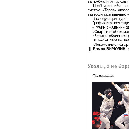
за грубую игру, исход 
Приблизившийся вплот
счетом «Терек» оказа
завершились вничью: «К
В следующем туре ЦСК
График игр претенден
«Рубин»: «Химки»(д), «
«Спартак»: «Локомотив»
«Зенит»: «Кубань»(г), 
ЦСКА: «Спартак-Нальчик
«Локомотив»: «Спартак»
||
Роман БИРЮЛИН, «К
Уколы, а не ба
Фехтование