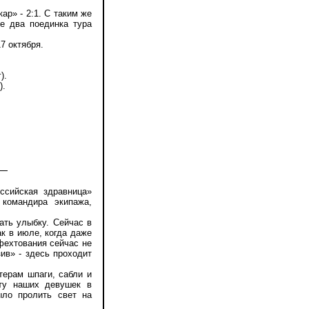
р» - 2:1. С таким же
ще два поединка тура
7 октября.
).
).
сийская здравница»
 командира экипажа,
ть улыбку. Сейчас в
к в июле, когда даже
фехтования сейчас не
ив» - здесь проходит
ерам шпаги, сабли и
ету наших девушек в
ыло пролить свет на