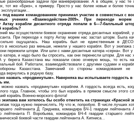
ые разнообразные задачи при маневрировании. А в общем, у нас те 
х, тот же «Бриз», к примеру. Просто у нас более новые и более точн
 эксплуатации...
ь» под вашим командованием принимал участие в совместных с в
абных учениях «Взаимодействие-2009». При переходе море
у Актау корабли десантного отряда попали в 6—7-балльный штор
й корабль?
ий мы осуществляли боевое охранение отряда десантных кораблей, у
санта. При переходе к порту Актау морем нас застал шторм. Была ка
 сильно ощущалась. Наш корабль был не единственным в ДЕСО
го в несколько раз меньше, нежели у нашего корабля. Вот у экипажа 
 они пережили шторм. Или шли с нами десантные катера «серна». Вот у
го катера, и надо было бы спросить, как они перенесли шторм. Для нас
А у берега Казахстана мы показали свою огневую мощь, то есть на
еальный бой. Работали, взаимодействовали с другими судами и корабл
 обороны Казахстана. Замечаний со стороны командования не
да вернулись в родную базу.
но назвать «продвинутым». Наверняка вы испытываете гордость в с
ь им.
жно назвать «продвинутым» кораблем. А гордость всегда есть, ког
лого года. Главное, чтобы это был корабль в прямом смысле этого сл
ший корабль Военно-морского флота!
в экипажа вам хотелось бы особо отметить на страницах «Красной 
аж тогда нужно перечислять. Ну что ж, попробую. В числе лучших хот
аршего лейтенанта Д. Гриднева, командира БЧ-1 гвардии лейтенанта 
о лейтенанта П. Воробьева, командира БЧ-4 гвардии старшего лейт
нической боевой части гвардии лейтенанта А. Кипниса...