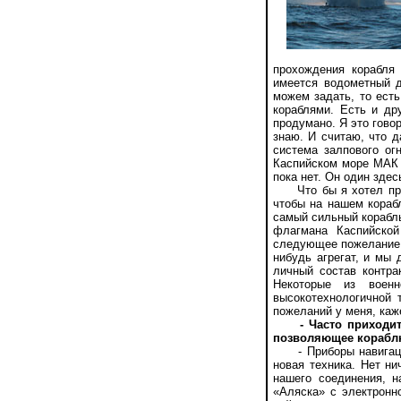
прохождения корабля
имеется водометный 
можем задать, то ест
кораблями. Есть и др
продумано. Я это гово
знаю. И считаю, что 
система залпового ог
Каспийском море МАК 
пока нет. Он один здес
Что бы я хотел предл
чтобы на нашем кораб
самый сильный корабль
флагмана Каспийской
следующее пожелание: 
нибудь агрегат, и мы 
личный состав контра
Некоторые из воен
высокотехнологичной 
пожеланий у меня, каже
- Часто приходи
позволяющее кораблю
- Приборы навигации 
новая техника. Нет ни
нашего соединения, н
«Аляска» с электронн