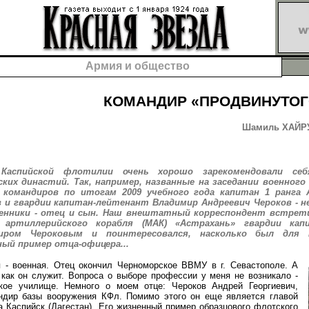
Армия и общество
КОМАНДИР «ПРОДВИНУТОГ
Шамиль ХАЙРУ
Каспийской флотилии очень хорошо зарекомендовали себ
ких династий. Так, например, названные на заседании военного
 командиров по итогам 2009 учебного года капитан 1 ранга 
в и гвардии капитан-лейтенант Владимир Андреевич Чероков - н
енники - отец и сын. Наш внештатный корреспондент встрет
 артиллерийского корабля (МАК) «Астрахань» гвардии кап
иром Чероковым и поинтересовался, насколько был для 
ый пример отца-офицера...
военная. Отец окончил Черноморское ВВМУ в г. Севастополе. А
как он служит. Вопроса о выборе профессии у меня не возникало -
ское училище. Немного о моем отце: Чероков Андрей Георгиевич,
андир базы вооружения КФл. Помимо этого он еще является главой
 Каспийск (Дагестан). Его жизненный пример образцового флотского