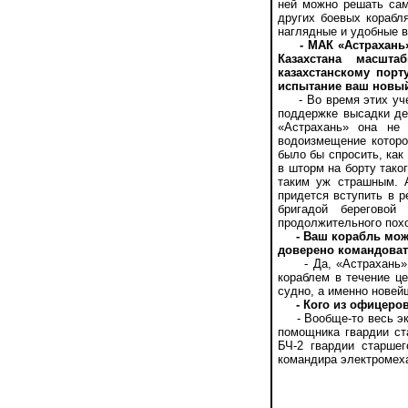
ней можно решать сам
других боевых корабля
наглядные и удобные в
- МАК «Астрахан
Казахстана масшт
казахстанскому порт
испытание ваш новы
- Во время этих учен
поддержке высадки де
«Астрахань» она не
водоизмещение которо
было бы спросить, как
в шторм на борту тако
таким уж страшным. 
придется вступить в р
бригадой береговой
продолжительного похо
- Ваш корабль мож
доверено командоват
- Да, «Астрахань» мо
кораблем в течение це
судно, а именно новей
- Кого из офицеро
- Вообще-то весь экип
помощника гвардии ст
БЧ-2 гвардии старшег
командира электромеха