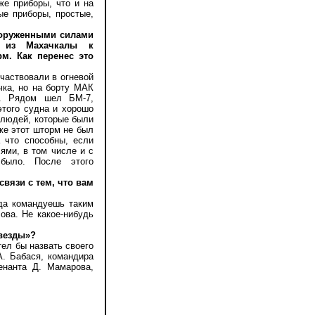
же приборы, что и на
ые приборы, простые,
ооруженными силами
м из Махачкалы к
м. Как перенес это
частвовали в огневой
чка, но на борту МАК
. Рядом шел БМ-7,
этого судна и хорошо
 людей, которые были
 же этот шторм не был
 что способны, если
ями, в том числе и с
 было. После этого
вязи с тем, что вам
да командуешь таким
ова. Не какое-нибудь
звезды»?
ел бы назвать своего
А. Бабася, командира
енанта Д. Мамарова,