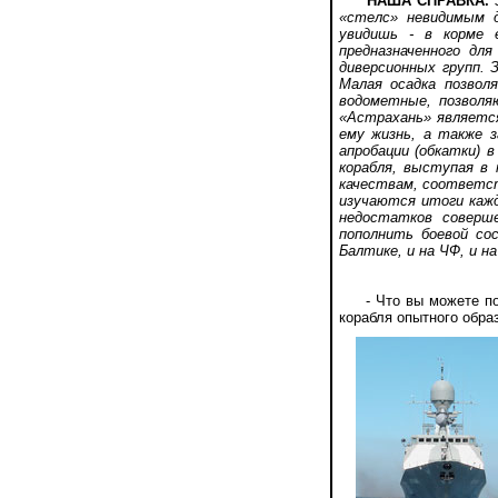
НАША СПРАВКА.
«стелс» невидимым 
увидишь - в корме 
предназначенного дл
диверсионных групп.
Малая осадка позвол
водометные, позволя
«Астрахань» являетс
ему жизнь, а также 
апробации (обкатки) 
корабля, выступая в
качествам, соответс
изучаются итоги кажд
недостатков соверш
пополнить боевой со
Балтике, и на ЧФ, и н
- Что вы можете посо
корабля опытного обра