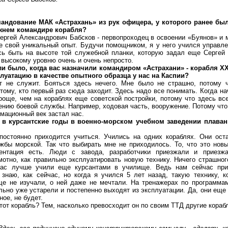
андование МАК «Астрахань» из рук офицера, у которого ранее б
ежнем командире корабля?
ргей Александрович Бабсков - первопроходец в освоении «Буянов» и 
е свой уникальный опыт. Будучи помощником, я у него учился управ
сь быть на высоте той служебной планки, которую задал еще Сергей
 высокому уровню очень и очень непросто.
ли было, когда вас назначили командиром «Астрахани» - корабля XX
луатацию в качестве опытного образца у нас на Каспии?
е служит. Бояться здесь нечего. Мне было не страшно, потому 
ому, кто первый раз сюда заходит. Здесь надо все понимать. Когда на
роще, чем на кораблях еще советской постройки, потому что здесь вс
ению боевой службы. Например, ходовая часть, вооружение. Потому что
мационный век застал нас.
с в курсантские годы в военно-морском учебном заведении плава
оянно приходится учиться. Учились на одних кораблях. Они ост
жбы морской. Так что выбирать мне не приходилось. То, что это новы
ентация есть. Люди с завода, разработчики приезжали и приезж
мотно, как правильно эксплуатировать новую технику. Ничего страшног
нас лучше учили еще курсантами в училище. Ведь нам сейчас при
 знаю, как сейчас, но когда я учился 5 лет назад, такую технику, 
ще не изучали, о ней даже не мечтали. На тренажерах по программа
льно уже устарели и постепенно выходят из эксплуатации. Да, они еще
ное, не будет.
 корабль? Тем, насколько превосходит он по своим ТТД другие корабл