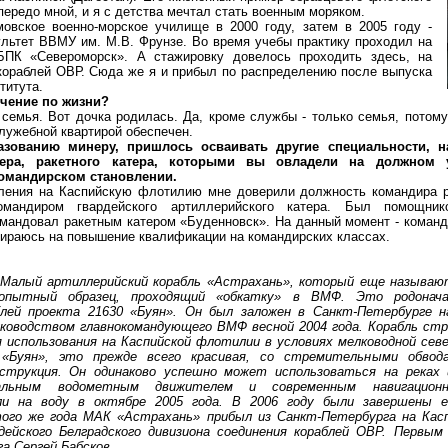
передо мной, и я с детства мечтал стать военным моряком.
ое военно-морское училище в 2000 году, затем в 2005 году -
льтет ВВМУ им. М.В. Фрунзе. Во время учебы практику проходил на
ПК «Североморск». А стажировку довелось проходить здесь, на
 кораблей ОВР. Сюда же я и прибыл по распределению после выпуска
титута.
ечение по жизни?
мья. Вот дочка родилась. Да, кроме службы - только семья, потому 
лужебной квартирой обеспечен.
азованию минеру, пришлось осваивать другие специальности, 
тера, ракетного катера, которыми вы овладели на должном у
омандирском становлении.
ия на Каспийскую флотилию мне доверили должность командира р
омандиром гвардейского артиллерийского катера. Был помощн
омандовал ракетным катером «Буденновск». На данный момент - коман
ираюсь на повышение квалификации на командирских классах.
Малый артиллерийский корабль «Астрахань», который еще называют
опытный образец, проходящий «обкатку» в ВМФ. Это родонача
блей проекта 21630 «Буян». Он был заложен в Санкт-Петербурге 
ководством главнокомандующего ВМФ весной 2004 года. Корабль стр
я использования на Каспийской флотилии в условиях мелководной сев
 «Буян», это прежде всего красивая, со стремительными обвода
струкция. Он одинаково успешно может использоваться на реках 
нальным водометным движителем и современным навигационн
ли на воду в октябре 2005 года. В 2006 году были завершены е
ого же года МАК «Астрахань» прибыл из Санкт-Петербурга на Ка
дейского Белградского дивизиона соединения кораблей ОВР. Первым
га Сергей Бабсков.