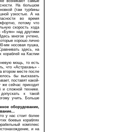
еке возникают самые
асности. На большом
новкой (там турбины
шной узкостью. А на
опасности во время
мфортно, потому что
льную скорость хода
и «Буян» над другими
Здесь многое учтено,
которые хорошо лично
00-мм носовая пушка,
равнивать здесь, на
х кораблей на Каспии
невую мощь, то есть
ь, что «Астрахань» -
на втором месте после
телось бы высказать
вает, поставят какой-
у же сейчас приходит
 и сложной технике.
допускать к такой
огому учить. Больше
онное оборудование,
ание...
о у нас стоит более
угих боевых кораблях
орабельный комплекс
естонахождение, и на