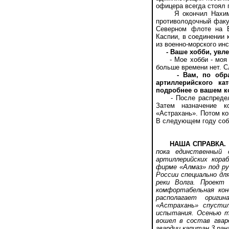
офицера всегда стоял 
Я окончил Нахимовск
противолодочный факу
Северном флоте на Б
Каспии, в соединении
из военно-морского инс
- Ваше хобби, увл
- Мое хобби - моя се
больше времени нет. С
- Вам, по обр
артиллерийского ка
подробнее о вашем к
- После распределен
Затем назначение к
«Астрахань». Потом к
В следующем году соб
НАША СПРАВКА.
пока единственный 
артиллерийских кора
фирме «Алмаз» под ру
России специально дл
реки Волга. Проект
комфортабельная кон
располагает ориги
«Астрахань» спусти
испытания. Осенью т
вошел в состав гвар
гвардии капитан 3 ран