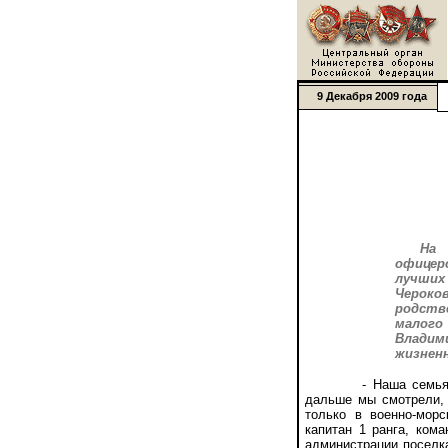
9 Декабря 2009 года
На 
офицерс
лучших
Чероко
родств
малого
Владим
жизненн
- Наша семья - 
дальше мы смотрели, 
только в военно-мор
капитан 1 ранга, ком
администрации поселка