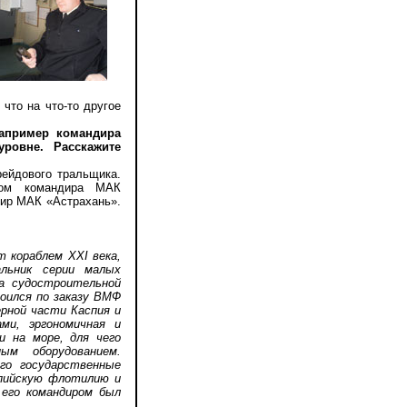
что на что-то другое
например командира
ровне. Расскажите
ейдового тральщика.
иком командира МАК
дир МАК «Астрахань».
 кораблем XXI века,
льник серии малых
на судостроительной
оился по заказу ВМФ
ерной части Каспия и
ми, эргономичная и
и на море, для чего
ым оборудованием.
го государственные
спийскую флотилию и
 его командиром был