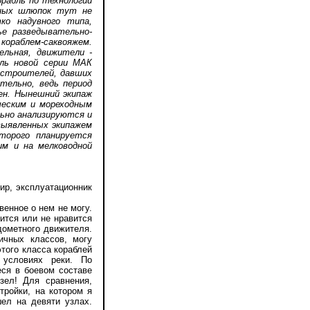
орабль по технологии
ьных шлюпок тут не
ко надувного типа,
ье разведывательно-
кораблем-саквояжем.
ельная, движители -
бль новой серии МАК
остроителей, давших
тельно, ведь период
чен. Нынешний экипаж
ческим и мореходным
ьно анализируются и
выявленных экипажем
торого планируется
им и на мелководной
ир, эксплуатационник
венное о нем не могу.
вится или не нравится
одометного движителя.
ичных классов, могу
того класса кораблей
 условиях реки. По
еся в боевом составе
зел! Для сравнения,
тройки, на котором я
ел на девяти узлах.