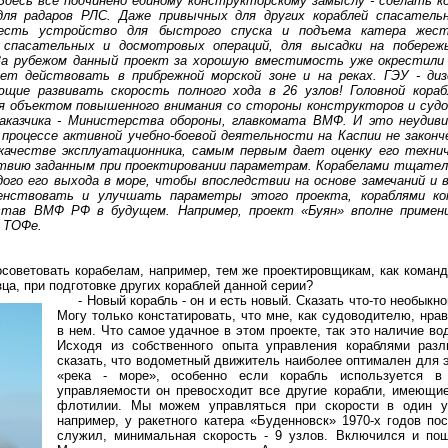
Здесь все подчинено единому конструкторскому замыслу - сделать к
для радаров РЛС. Даже привычных для других кораблей спасател
есть устройство для быстрого спуска и подъема катера жест
я спасательных и досмотровых операций, для высадки на побереж
 За рубежом данный проект за хорошую вместимость уже окрестили 
яет действовать в прибрежной морской зоне и на реках. ГЭУ - диз
ющие развивать скорость полного хода в 26 узлов! Головной кора
я объектом повышенного внимания со стороны конструкторов и суд
заказчика - Министерства обороны, главкомата ВМФ. И это неудиви
в процессе активной учебно-боевой деятельности на Каспии не закон
 качестве эксплуатационника, самым первым дает оценку его техни
твию заданным при проектировании параметрам. Корабелами тщател
ого его выхода в море, чтобы впоследствии на основе замечаний и 
енствовать и улучшать параметры этого проекта, кораблями ко
став ВМФ РФ в будущем. Например, проект «Буян» вполне примен
а ТОФе.
ветовать корабелам, например, тем же проектировщикам, как команд
зца, при подготовке других кораблей данной серии?
- Новый корабль - он и есть новый. Сказать что-то необыкно
Могу только констатировать, что мне, как судоводителю, нра
в нем. Что самое удачное в этом проекте, так это наличие в
Исходя из собственного опыта управления кораблями разл
сказать, что водометный движитель наиболее оптимален для э
«река - море», особенно если корабль используется в
управляемости он превосходит все другие корабли, имеющи
флотилии. Мы можем управляться при скорости в один у
например, у ракетного катера «Буденновск» 1970-х годов пос
служил, минимальная скорость - 9 узлов. Включился и пош