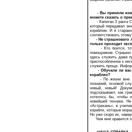
- Вы приняли ком
можете сказать о пр
- Капитан 3 ранга Се
который передавал мн
кораблем. И я стараю
соответствовать этому
- Не страшновато 
только проходит эксп
- Кто боится, тот н
помощником. Страшно т
здесь служить даже п
приспособленное к нес
служить проще. Инфор
- Обучали ли ва
кораблях?
- По жизни мне пост
познаний, основой слу
новый, новый! Докум
подсказывают, как гра
хотелось бы, чтобы 
новейшей технике. Не
«Астрахань», в учили
корабли, которые мора
Но уже скоро их, навер
Чем мне нравится этот