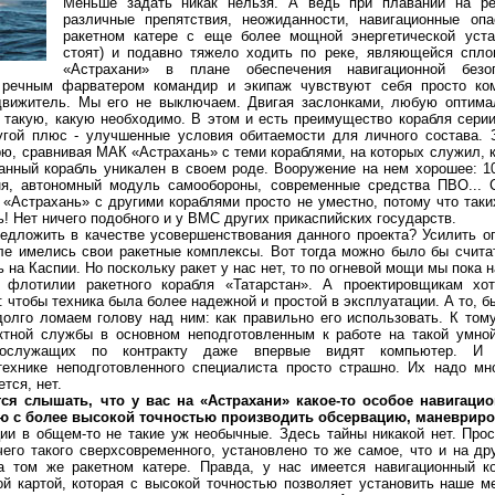
Меньше задать никак нельзя. А ведь при плавании на р
различные препятствия, неожиданности, навигационные оп
ракетном катере с еще более мощной энергетической уста
стоят) и подавно тяжело ходить по реке, являющейся спло
«Астрахани» в плане обеспечения навигационной без
 речным фарватером командир и экипаж чувствуют себя просто ко
движитель. Мы его не выключаем. Двигая заслонками, любую оптима
ь такую, какую необходимо. В этом и есть преимущество корабля сери
угой плюс - улучшенные условия обитаемости для личного состава. 
рю, сравнивая МАК «Астрахань» с теми кораблями, на которых служил, 
данный корабль уникален в своем роде. Вооружение на нем хорошее: 1
ня, автономный модуль самообороны, современные средства ПВО... С
«Астрахань» с другими кораблями просто не уместно, потому что таки
ь! Нет ничего подобного и у ВМС других прикаспийских государств.
ожить в качестве усовершенствования данного проекта? Усилить ог
ле имелись свои ракетные комплексы. Вот тогда можно было бы считат
 на Каспии. Но поскольку ракет у нас нет, то по огневой мощи мы пока 
 флотилии ракетного корабля «Татарстан». А проектировщикам хо
чтобы техника была более надежной и простой в эксплуатации. А то, бы
долго ломаем голову над ним: как правильно его использовать. К том
ктной службы в основном неподготовленным к работе на такой умной
нослужащих по контракту даже впервые видят компьютер. И 
технике неподготовленного специалиста просто страшно. Их надо мн
тся, нет.
тся слышать, что у вас на «Астрахани» какое-то особое навигаци
 с более высокой точностью производить обсервацию, маневриров
в общем-то не такие уж необычные. Здесь тайны никакой нет. Прост
чего такого сверхсовременного, установлено то же самое, что и на др
а том же ракетном катере. Правда, у нас имеется навигационный к
ой картой, которая с высокой точностью позволяет установить наше м