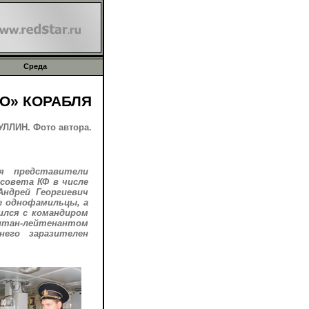
Среда
О» КОРАБЛЯ
ЛЛИН. Фото автора.
я представители
 совета КФ в числе
Андрей Георгиевич
е однофамильцы, а
ился с командиром
итан-лейтенантом
него заразителен