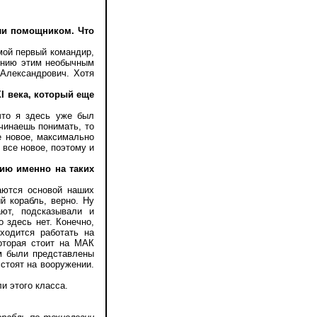
ыли помощником. Что
мой первый командир,
лению этим необычным
 Александрович. Хотя
I века, который еще
что я здесь уже был
чинаешь понимать, то
е новое, максимально
 все новое, поэтому и
нию именно на таких
аются основой наших
й корабль, верно. Ну
ают, подсказывали и
о здесь нет. Конечно,
ходится работать на
которая стоит на МАК
м были представлены
 стоят на вооружении.
и этого класса.