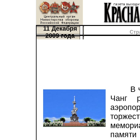
11 Декабря
Стр
2009 года
В чет
Чанг 
аэроп
торже
мемориа
памят