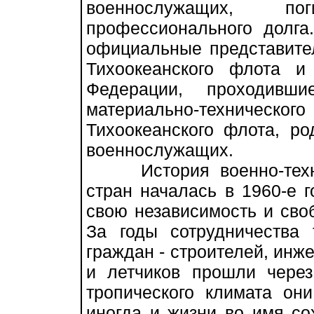
военнослужащих, п
профессионального долга
официальные представите
Тихоокеанского флота 
Федерации, проходивш
материально-техниче
Тихоокеанского флота, ро
военнослужащих.
История военно-технич
стран началась в 1960-е г
свою независимость и своб
За годы сотрудничества 
граждан - строителей, инж
и летчиков прошли чере
тропического климата он
иногда и жизни во имя со