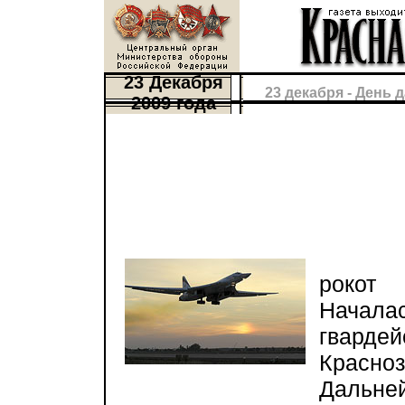
23 Декабря
23 декабря - День
2009 года
Разв
рокот
Начала
гвар
Красно
Даль