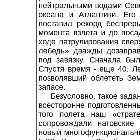
нейтральными водами Севе
океана и Атлантики. Его
поставил рекорд беспрер
момента взлета и до поса
ходе патрулирования свер
лебедь» дважды дозаправ
под завязку. Сначала бы
Спустя время - еще 40. Ле
позволявший облететь Зе
запасе.
Безусловно, такое задани
всесторонне подготовленн
того полета наш «страт
сопровождали натовские
новый многофункциональны