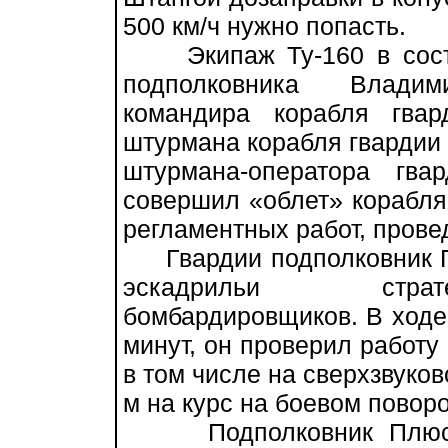
500 км/ч нужно попасть.
Экипаж Ту-160 в соста
подполковника Влади
командира корабля гва
штурмана корабля гвардии
штурмана-оператора гв
совершил «облет» корабл
регламентных работ, прове
Гвардии подполковник П
эскадрильи страте
бомбардировщиков. В ходе 
минут, он проверил работу
в том числе на сверхзвуков
м на курс на боевом поворо
Подполковник Плюснин