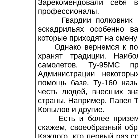
Зарекомендовали себя 
профессионалы.
Гвардии полковник Мал
эскадрильях особенно в
которые приходят на смен
Однако вернемся к поле
хранят традиции. Наиб
самолетов. Ту-95МС пр
Администрации некотор
помощь базе. Ту-160 наз
честь людей, внесших зн
страны. Например, Павел Т
Копылов и другие.
Есть и более приземле
скажем, своеобразный обр
Каждого, кто первый раз с