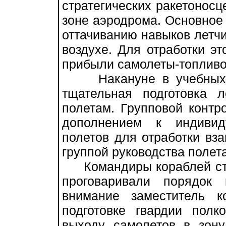
стратегических ракетонос
зоне аэродрома. Основное
оттачиванию навыков летчи
воздухе. Для отработки эт
прибыли самолеты-топливо
Накануне в учебных кл
тщательная подготовка 
полетам. Групповой контр
дополнением к индивид
полетов для отработки вз
группой руководства полет
Командиры кораблей стра
проговаривали порядок
внимание заместитель 
подготовке гвардии пол
выходу самолетов в зону