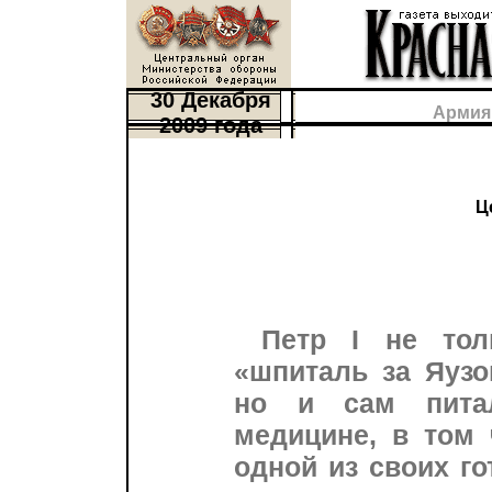
30 Декабря
Армия
2009 года
Ц
Петр I не тол
«шпиталь за Яузо
но и сам пита
медицине, в том 
одной из своих г