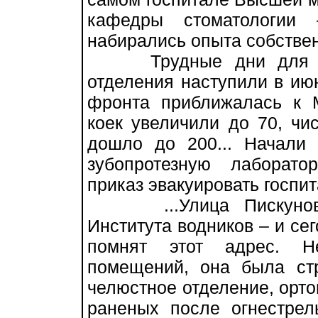
кафедры стоматологии
набирались опыта собстве
Трудные дни для сто
отделения наступили в ию
фронта приближалась к М
коек увеличили до 70, чи
дошло до 200... Начали 
зубопротезную лаборато
приказ эвакуировать госпит
...Улица Пискунова,
Института водников – и се
помнят этот адрес. 
помещений, она была стр
челюстное отделение, орто
раненых после огнестре