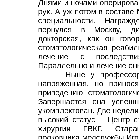
Днями и ночами оперировал
рук. А уж потом в состав
специальности. Награж
вернулся в Москву, ди
докторская, как он гово
стоматологическая реабил
лечение с последстви
Параллельно и лечение онк
Ныне у профессора С
напряженная, но принос
приведению стоматологич
Завершается она успешн
укомплектован. Две недели
высокий статус – Центр с
хирургии ГВКГ. Стара
полковника медслужбы Иго