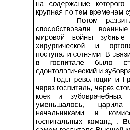
на содержание которого
крупная по тем временам с
Потом развитию ст
способствовали военны
мировой войны зубные 
хирургической и ортоп
поступали сотнями. В связи
в госпитале было отк
одонтологический и зубовр
Годы революции и Граж
через госпиталь, через сто
коек и зубоврачебных 
уменьшалось, царила
начальниками и комис
госпитальных команд... 
самом госпитале Высшей м