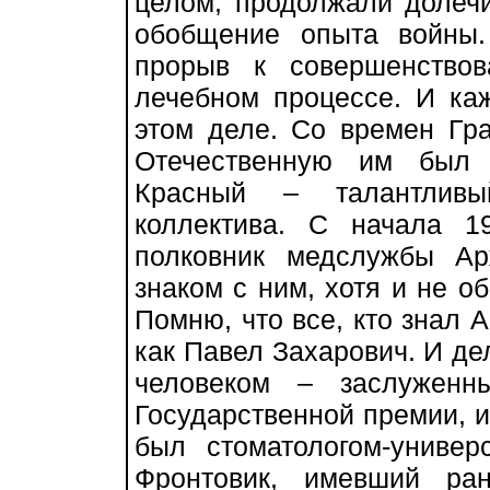
целом, продолжали долеч
обобщение опыта войны
прорыв к совершенство
лечебном процессе. И ка
этом деле. Со времен Гр
Отечественную им был 
Красный – талантливы
коллектива. С начала 1
полковник медслужбы Ар
знаком с ним, хотя и не 
Помню, что все, кто знал 
как Павел Захарович. И де
человеком – заслуженн
Государственной премии, им
был стоматологом-универ
Фронтовик, имевший ра