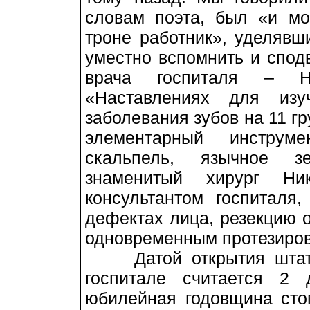
словам поэта, был «и мо
троне работник», уделявш
уместно вспомнить и сподв
врача госпиталя – Н
«Наставлениях для изу
заболевания зубов на 11 г
элементарный инструм
скальпель, язычное зе
знаменитый хирург Ник
консультантом госпиталя
дефектах лица, резекцию 
одновременным протезиро
Датой открытия штатно
госпитале считается 2
юбилейная годовщина стом