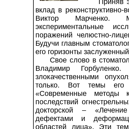
Приняв эст
вклад в реконструктивно-
Виктор Марченко. М
экспериментальные исс
поражений челюстно-лице
Будучи главным стоматоло
его горизонты заслуженный
Свое слово в стоматоло
Владимир Горбуленк
злокачественными опух
только. Вот темы его 
«Современные методы к
последствий огнестрельн
докторской – «Лечени
дефектами и деформац
областей лица». Эти те