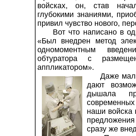
войсках, он, став нач
глубокими знаниями, прио
привил чувство нового, пер
Вот что написано в одно
«Был внедрен метод элек
одномоментным введен
обтуратора с размещ
аппликатором».
Даже малоп
дают возмож
дышала пр
современных 
наши войска 
предложени
сразу же вне