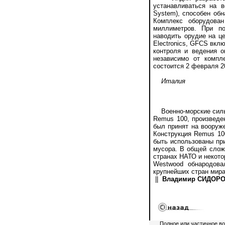
устанавливаться на в
System), способен об
Комплекс оборудова
миллиметров. При п
наводить орудие на це
Electronics, GFCS вкл
контроля и ведения о
независимо от компл
состоится 2 февраля 2
Италия
Военно-морские силы 
Remus 100, произведе
был принят на вооруже
Конструкция Remus 10
быть использованы пр
мусора. В общей сложн
странах НАТО и некото
Westwood обнародова
крупнейших стран мира
||
Владимир СИДОРОВ
Полное или частичное в