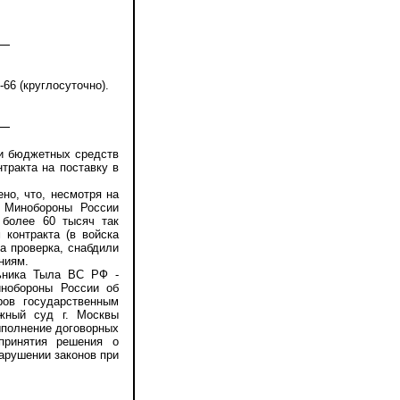
66 (круглосуточно).
и бюджетных средств
тракта на поставку в
о, что, несмотря на
я Минобороны России
 более 60 тысяч так
контракта (в войска
а проверка, снабдили
ниям.
ьника Тыла ВС РФ -
инобороны России об
ров государственным
ажный суд г. Москвы
ыполнение договорных
принятия решения о
арушении законов при