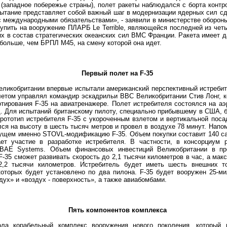
(западное побережье страны), полет ракеты наблюдался с борта контр
пытание представляет собой важный шаг в модернизации ядерных сил с
с международными обязательствами», - заявили в министерстве обороны
пить на вооружение ПЛАРБ Le Terrible, являющейся последней из чет
их в состав стратегических океанских сил ВМС Франции. Ракета имеет 
а больше, чем БРПЛ М45, на смену которой она идет.
Первый полет на F-35
кобритании впервые испытали американский перспективный истребите
молетом управлял командир эскадрильи ВВС Великобритании Стив Лонг, 
тирования F-35 на авиатренажере. Полет истребителя состоялся на аэ
. Для испытаний британскому пилоту, специально прибывшему в США, 
рототип истребителя F-35 с укороченным взлетом и вертикальной поса
ся на высоту в шесть тысяч метров и провел в воздухе 78 минут. Напо
дущем именно STOVL-модификацию F-35. Объем покупки составит 140 са
ет участие в разработке истребителя. В частности, в консорциум р
 BAE Systems. Объем финансовых инвестиций Великобритании в пр
-35 сможет развивать скорость до 2,1 тысячи километров в час, а мак
 2,2 тысячи километров. Истребитель будет иметь шесть внешних т
 которых будет установлено по два пилона. F-35 будет вооружен 25-м
дух» и «воздух - поверхность», а также авиабомбами.
Пять компонентов комплекса
корабельный комплекс вооружения нового поколения, который в