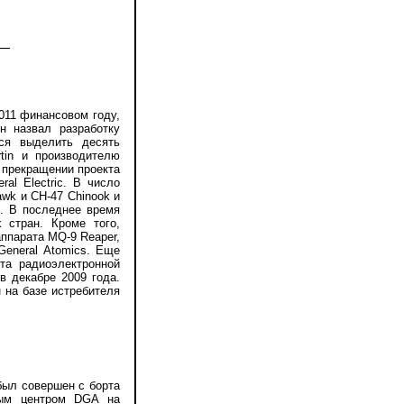
11 финансовом году,
н назвал разработку
тся выделить десять
tin и производителю
о прекращении проекта
al Electric. В число
wk и CH-47 Chinook и
n. В последнее время
стран. Кроме того,
ппарата MQ-9 Reaper,
General Atomics. Еще
та радиоэлектронной
в декабре 2009 года.
 на базе истребителя
ыл совершен с борта
ным центром DGA на