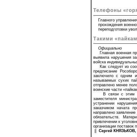
Телефоны «гор
Главного управления 
прохождения военной 
переподготовки увольн
Такими «пайкам
Официально
Главная военная прок
выявила нарушения за
войска индивидуальных
Как следует из сообщ
предписание Рособор
заключило с одним и
называемых сухих пай
отправлено менее поло
воинские части «пайка
В связи с этим Гла
заместителя министр
устранении нарушени
заказчиком начата п
направлено заявление 
обязательств. Мате
привлечении к уголовн
организации поставок 
||
Сергей КНЯЗЬКОВ, 