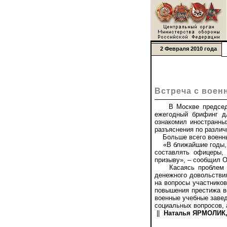
2 Февраля 2010 года
Встреча с воен
В Москве председате
ежегодный брифинг д
ознакомил иностранны
разъяснения по различ
Больше всего военны
«В ближайшие годы, и
составлять офицеры, 
призыву», – сообщил О
Касаясь проблем фин
денежного довольствия
на вопросы участнико
повышения престижа в
военные учебные завед
социальных вопросов, 
||
Наталья ЯРМОЛИК, 