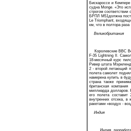
Бискароссе и Кемпере 
судна Monge. «Это ис
строгом соответствии 
БРПЛ М51должна посту
Le Triomphant, входящ
км, что в полтора раз
Великобритания
Королевские ВВС Вели
F-35 Lightning II. Са
18-месячный курс пило
Ривер штата Мэриленд
2 - второй летающий п
полета самолет поднял
намерена купить в бу
страна также принима
британская компания
миллиарда долларов. F
его полета составит
внутренних отсека, в
ракетами «воздух - воз
Индия
Индия разработала 