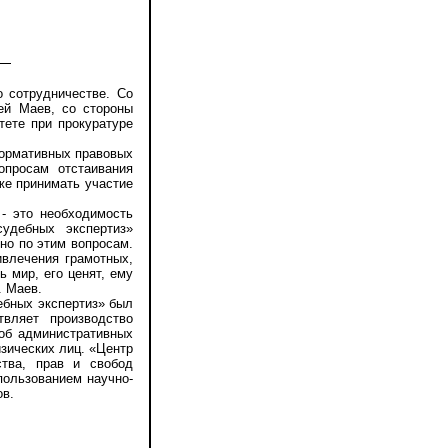
сотрудничестве. Со
ей Маев, со стороны
ете при прокуратуре
ормативных правовых
опросам отстаивания
же принимать участие
 это необходимость
удебных экспертиз»
но по этим вопросам.
ивлечения грамотных,
ь мир, его ценят, ему
. Маев.
бных экспертиз» был
вляет производство
об административных
зических лиц. «Центр
ства, прав и свобод
пользованием научно-
ов.