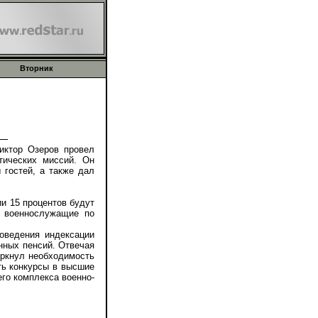
Вторник
ктор Озеров провел
тических миссий. Он
 гостей, а также дал
и 15 процентов будут
– военнослужащие по
оведения индексации
нных пенсий. Отвечая
еркнул необходимость
ть конкурсы в высшие
его комплекса военно-