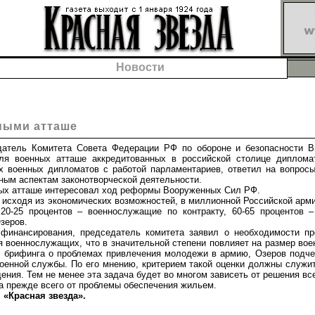
Новости
ными атташе
ль Комитета Совета Федерации РФ по обороне и безопасности Ви
ля военных атташе аккредитованных в российской столице диплома
х военных дипломатов с работой парламентариев, ответил на вопросы
ным аспектам законотворческой деятельности.
х атташе интересовал ход реформы Вооруженных Сил РФ.
сходя из экономических возможностей, в миллионной Российской арми
20-25 процентов – военнослужащие по контракту, 60-65 процентов 
зеров.
ансирования, председатель комитета заявил о необходимости пр
 военнослужащих, что в значительной степени повлияет на размер вое
в брифинга о проблемах привлечения молодежи в армию, Озеров подч
оенной службы. По его мнению, критерием такой оценки должны служи
ения. Тем не менее эта задача будет во многом зависеть от решения вс
а прежде всего от проблемы обеспечения жильем.
«Красная звезда».