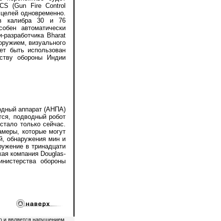
S (Gun Fire Control
 целей одновременно.
ов калибра 30 и 76
обен автоматически
-разработчика Bharat
 оружием, визуального
ет быть использован
рству обороны Индии
дный аппарат (АНПА)
тся, подводный робот
стало только сейчас.
амеры, которые могут
й, обнаружения мин и
ружение в тринадцати
кая компания Douglas-
инистерства обороны
о и является нарушением