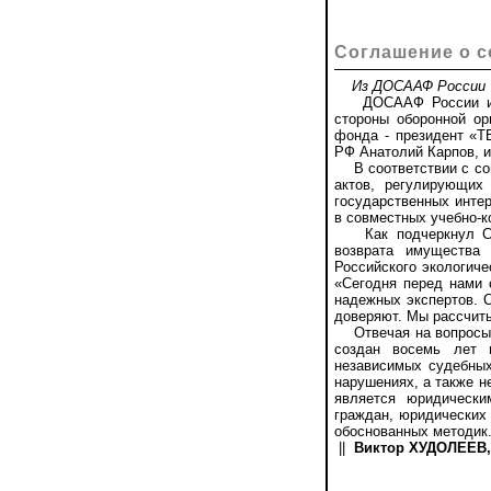
Соглашение о с
Из ДОСААФ России
ДОСААФ России и Ро
стороны оборонной о
фонда - президент «Т
РФ Анатолий Карпов, и
В соответствии с сог
актов, регулирующих
государственных интер
в совместных учебно-к
Как подчеркнул Сер
возврата имущества 
Российского экологич
«Сегодня перед нами 
надежных экспертов. С
доверяют. Мы рассчиты
Отвечая на вопросы ж
создан восемь лет 
независимых судебных
нарушениях, а также 
является юридически
граждан, юридических
обоснованных методик.
||
Виктор ХУДОЛЕЕВ, 