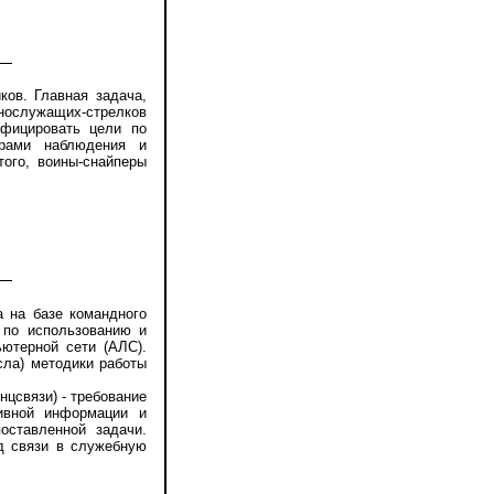
ов. Главная задача,
нослужащих-стрелков
ифицировать цели по
орами наблюдения и
того, воины-снайперы
 на базе командного
 по использованию и
ютерной сети (АЛС).
сла) методики работы
цсвязи) - требование
тивной информации и
оставленной задачи.
д связи в служебную