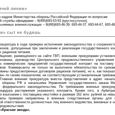
ячей линии»
кадров Министерства обороны Российской Федерации по вопросам:
службы офицерами – 8(495)693-53-93 (круглосуточно);
яемых военнослужащих – 8(495)693-46-39, 693-44-37, 693-44-67, 693-46-
и» сыт не будешь
уратура в ходе проверки исполнения законодательства о сохранност
конов, допущенные при заключении и реализации государственного кон
 рационов питания.
ения, размещенного на сайте ГВП, военными прокурорами установлен
онзаказа, руководство Центрального продовольственного управлени
з коммерческих предприятий государственный контракт на поставку
ков. Коммерсанты не только не выполнили обязательства по срокам 
вины предусмотренных договором рационов питания), но и, как показал
ми» по своим показателям, не соответствующим установленным требова
вная военная прокуратура внесла представления в адрес начал
а обороны РФ и начальника Управления государственного заказа М
я федерального законодательства. По требованию военных прокуро
роцедура расторжения указанного контракта. Кроме того, в Арбитр
о взыскании с поставщика неустойки в размере 162 млн. рублей за нев
риалы проверки направлены в военные следственные органы для 
ой ответственности должностных лиц военного ведомства, виновных в н
продовольствия.
«Красная звезда».