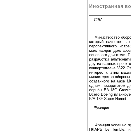
Иностранная во
США
Министерство обороны
который начнется в о
перспективного истре
миллиардов долларов,
основного двигателя F
разработки альтернати
других важных проект
конвертоплана V-22 Os
интерес к этим маш
министерство обороны 
созданного на базе M
одним приоритетом д
борьбы EA-18G Growle
Всего Boeing планируе
F/A-18F Super Hornet.
Франция
Франция успешно пров
ПЛАРБ Le Terrible, 