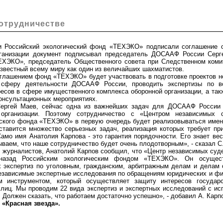
отрудничестве
ссийский экологический фонд «ТЕХЭКО» подписали соглашение о 
рганизации документ подписывал председатель ДОСААФ России Серг
ЕХЭКО», председатель Общественного совета при Следственном комит
звестный всему миру как один из величайших шахматистов.
лашением фонд «ТЕХЭКО» будет участвовать в подготовке проектов н
 сферу деятельности ДОСААФ России, проводить экспертизы по в
есов в сфере имущественного комплекса оборонной организации, а так
онсультационных мероприятиях.
гей Маев, сейчас одна из важнейших задач для ДОСААФ России -
организации. Поэтому сотрудничество с «Центром независимых с
еского фонда «ТЕХЭКО» в первую очередь будет реализовываться имен
ставится множество серьезных задач, реализация которых требует пр
амо имя Анатолия Карпова - это гарантия порядочности. Его знает вес
ваем, что наше сотрудничество будет очень плодотворным», - сказал С
урналистов, Анатолий Карпов сообщил, что «Центр независимых суде
назад Российским экологическим фондом «ТЕХЭКО». Он осущест
 экспертиз по уголовным, гражданским, арбитражным делам и делам 
независимые экспертные исследования по обращениям юридических и фи
м инструментом, который осуществляет защиту интересов государ
 лиц. Мы проводим 22 вида экспертиз и экспертных исследований с ис
 Должен сказать, что работаем достаточно успешно», - добавил А. Карп
«Красная звезда».