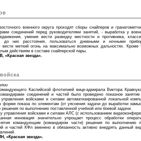
ов
очного военного округа проходят сборы снайперов и гранатометчик
рами соединений перед руководителями занятий, - выработка у воен
редвижения, умения вести разведку местности и противника, класс
ть до них расстояния, пользоваться дневными и ночными приб
е вести меткий огонь на максимально возможных дальностях. Кроме 
лым действиям в составе снайперской пары.
, «Красная звезда».
 войска
илии
ндующего Каспийской флотилией вице-адмирала Виктора Кравчука
командирами соединений и частей было проведено показное занятие
 управления войсками и силами автоматизированной локальной компь
в форме показа по элементам (от уяснения задачи до выработки замы
 решения по выполнению поставленной учебной или боевой задачи.
 управления войсками и силами АЛС (с использованием видеоконферен
данная инновация значительно упрощает процесс обработки опера
нятия командующим (командиром части) решения по выполнению п
й и частей КФл вменено в обязанность активно внедрять данный ви
авлений.
, «Красная звезда».