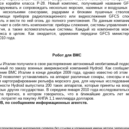
се корабли класса P-28. Новый комплекс, получивший название GFC
наруживать и сопровождать несколько морских, наземных и воздушных
н несколькими сенсорами, радарами и блоками пушечных ствол
омощи приборов радиолокационного или видеослежения GFCS спос
ль и вести по ней огонь до полного уничтожения. По данным компании
ючает в себя пять компонентов: приборы слежения, системы управления
гня, а также вспомогательные системы. Каждый из компонентов мож
екса в целом. Как ожидается, церемония передачи GFCS министе
010 года.
Робот для ВМС
Италии получили в свое распоряжение автономный необитаемый подво
нный по заказу военных американской компанией Hydroid. Как сообщае
ние ВМС Италии в конце декабря 2009 года, однако известно об этом 
0 позволяет устанавливать на аппарат различные сонары, сенсоры и к
и картографировании рельефа морского дна, для научных исследовани
ости Hydroid выпустила 200 таких аппаратов, которые приняты на воо
рых других государствах. В середине января 2010 года исследовательс
ла прогноз, в котором говорилось, что в ближайшие десять лет м
 потратят на покупку АНПА 1,1 миллиарда долларов.
, по сообщениям информационных агентств.
оспроизведение материалов сервера без ссылки и упоминания имени автора запрещен