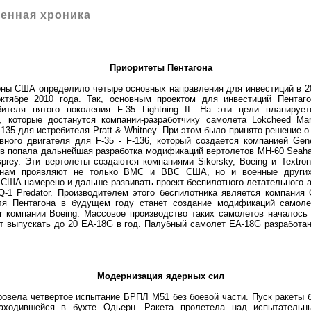
енная хроника
Приоритеты Пентагона
 США определило четыре основных направления для инвестиций в 20
ктябре 2010 года. Так, основным проектом для инвестиций Пентаго
бителя пятого поколения F-35 Lightning II. На эти цели планируе
 которые достанутся компании-разработчику самолета Lokcheed Mar
-135 для истребителя Pratt & Whitney. При этом было принято решение 
вного двигателя для F-35 - F-136, который создается компанией Gener
ов попала дальнейшая разработка модификаций вертолетов MH-60 Seaha
prey. Эти вертолеты создаются компаниями Sikorsky, Boeing и Textro
инам проявляют не только ВМС и ВВС США, но и военные других 
США намерено и дальше развивать проект беспилотного летательного а
Q-1 Predator. Производителем этого беспилотника является компания 
ля Пентагона в будущем году станет создание модификаций самоле
r компании Boeing. Массовое производство таких самолетов началось 
т выпускать до 20 EA-18G в год. Палубный самолет EA-18G разработан
Модернизация ядерных сил
ела четвертое испытание БРПЛ М51 без боевой части. Пуск ракеты б
находившейся в бухте Одьерн. Ракета пролетела над испытатель