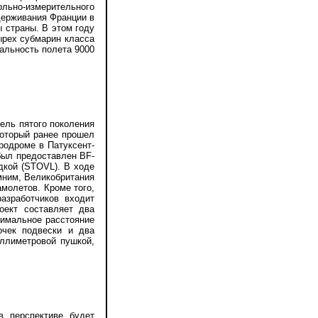
ольно-измерительного
держивания Франции в
 страны. В этом году
ырех субмарин класса
дальность полета 9000
ль пятого поколения
который ранее прошел
родроме в Патуксент-
был предоставлен BF-
дкой (STOVL). В ходе
мним, Великобритания
молетов. Кроме того,
азработчиков входит
оект составляет два
симальное расстояние
очек подвески и два
иллиметровой пушкой,
 перспективе будет