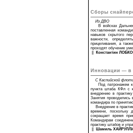
Сборы снайпер
Из ДВО
В войсках Дальневост
поставленная команди
навыков скрытого пе
важности, определя
прицеливания, а такж
проходят обучение уме
||
Константин ЛОБКОВ
Инновации — в
С Каспийской флот
Под патронажем кома
пункта штаба КФл с 
внедрению в практику
Занятия проводились 
командира по принятию
Внедрение в практику
времени, поскольку 
сокращает время при
Командирам соединени
практику штабов и упр
||
Шамиль ХАЙРУЛЛИН