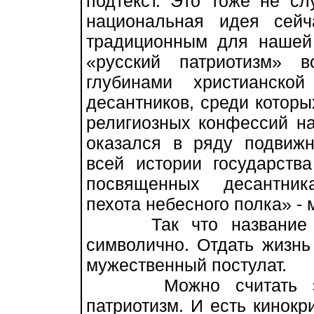
подтекст. Это тоже не сл
национальная идея сей
традиционным для нашей
«русский патриотизм» 
глубинами христианско
десантников, среди котор
религиозных конфессий н
оказался в ряду подвиж
всей истории государства
посвященных десантник
пехота небесного полка» - 
Так что название фи
символично. Отдать жизнь
мужественный постулат.
Можно считать эту 
патриотизм. И есть кинокри