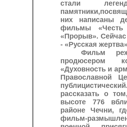
стали леге
памятники,посвящ
них написаны де
фильмы «Честь 
«Прорыв». Сейчас
- «Русская жертва»
Фильм режис
продюсером к
«Духовность и ар
Православной Це
публицистическ
рассказать о том
высоте 776 вбл
районе Чечни, гд
фильм-размышл
военной прися