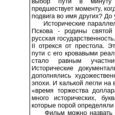
выбор пути в минуту 
предшествует моменту, ког
подвига во имя других? До
Исторические параллели 
Пскова - родины святой
русская государственность
II отрекся от престола. 
пути с его кровавыми реа
стало равным участни
Исторические документа
дополнялись художестве
эпохи. И калькой легли на
«время торжества долла
много исторических, бук
которые порой определяли 
Фильм можно назвать и 