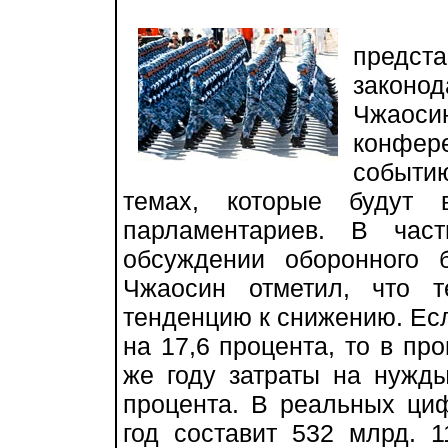
Об 
предст
закон
Чжаоси
конфе
событи
темах, которые будут 
парламентариев. В час
обсуждении оборонного
Чжаосин отметил, что 
тенденцию к снижению. Есл
на 17,6 процента, то в пр
же году затраты на нужд
процента. В реальных ци
год составит 532 млрд. 