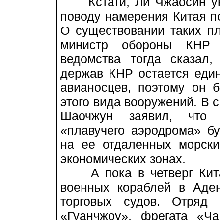
Кстати, Ли Чжаосин укл
поводу намерения Китая п
О существовании таких пл
министр обороны КНР 
ведомства тогда сказал
держав КНР остается един
авианосцев, поэтому он 
этого вида вооружений. В 
Шаочжун заявил, что о
«плавучего аэродрома» б
на ее отдаленных морски
экономических зонах.
А пока в четверг Китай
военных кораблей в Аде
торговых судов. Отряд 
«Гуанчжоу», фрегата «Ча