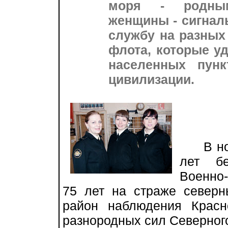
моря - родным
женщины - сигнал
службу на разных
флота, которые у
населенных пун
цивилизации.
В нояб
лет бе
Военно
75 лет на страже северн
район наблюдения Красн
разнородных сил Северног