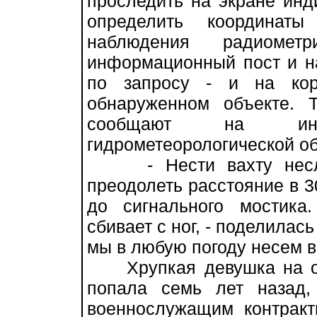
проследить на экране инди
определить координаты
наблюдения радиоме
информационный пост и н
по запросу - и на кор
обнаруженном объекте. 
сообщают на ин
гидрометеорологической об
- Нести вахту неслож
преодолеть расстояние в 3
до сигнального мостика
сбивает с ног, - поделилас
мы в любую погоду несем в
Хрупкая девушка на ос
попала семь лет назад,
военнослужащим контрак