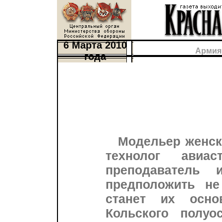
6 Марта 2010
Армия
года
Модельер женск
технолог авиас
преподаватель 
предположить не
станет их осн
Кольского полуо