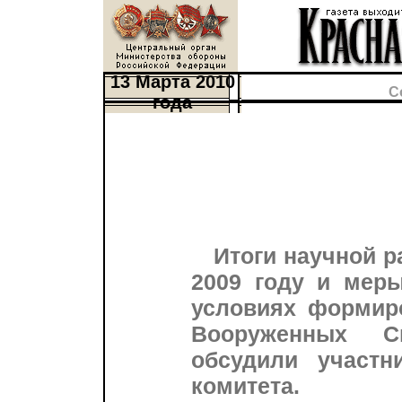
13 Марта 2010
С
года
Итоги научной р
2009 году и мер
условиях формиро
Вооруженных С
обсудили участн
комитета.