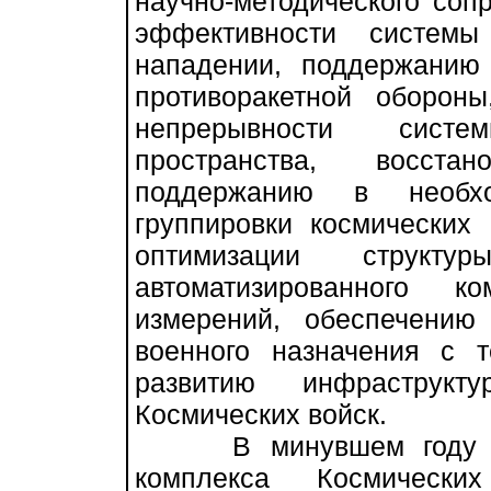
научно-методического со
эффективности системы
нападении, поддержанию
противоракетной оборон
непрерывности систе
пространства, восста
поддержанию в необхо
группировки космических 
оптимизации структ
автоматизированного 
измерений, обеспечению
военного назначения с 
развитию инфраструк
Космических войск.
В минувшем году спец
комплекса Космически