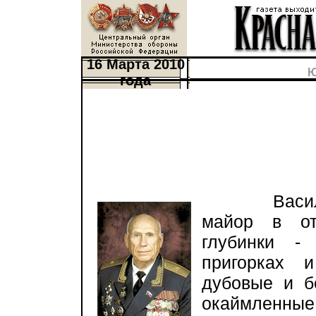
16 Марта 2010
Ю
года
Василий 
майор в от
глубинки -
пригорках 
дубовые и б
окаймленные