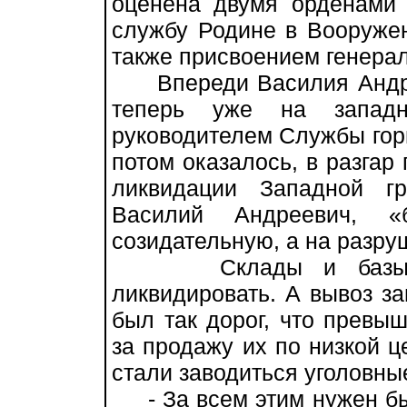
оценена двумя орденами
службу Родине в Вооружен
также присвоением генерал
Впереди Василия Андре
теперь уже на запад
руководителем Службы горю
потом оказалось, в разгар
ликвидации Западной г
Василий Андреевич, 
созидательную, а на разру
Склады и базы был
ликвидировать. А вывоз за
был так дорог, что превыш
за продажу их по низкой ц
стали заводиться уголовные
- За всем этим нужен был 