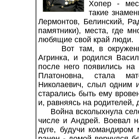
Хопер - мес
такие знамен
Лермонтов, Белинский, Р
памятники), места, где м
любящие свой край люди.
Вот там, в окруженно
Агринка, и родился Васил
после него появились на
Платоновна, стала мат
Николаевич, слыл одним и
старались быть ему вровен
и, равняясь на родителей, 
Война всколыхнула село.
числе и Андрей. Воевал н
дуге, будучи командиром 
ранен - домой вернулся бе