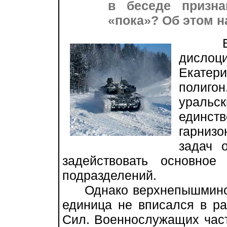
в беседе призн
«пока»? Об этом н
Еще 
дисло
Екатер
полигон
ураль
единс
гарнизо
задач 
задействовать основное
подразделений.
Однако верхнепышмински
единица не вписался в р
Сил. Военнослужащих част