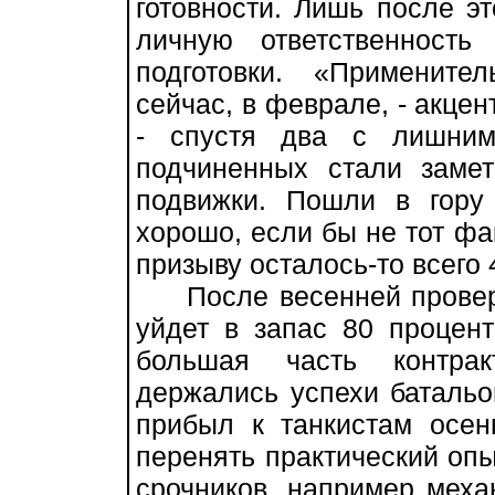
готовности. Лишь после э
личную ответственност
подготовки. «Примените
сейчас, в феврале, - акце
- спустя два с лишним
подчиненных стали заме
подвижки. Пошли в гору
хорошо, если бы не тот фа
призыву осталось-то всего 
После весенней проверк
уйдет в запас 80 процент
большая часть контрак
держались успехи батальон
прибыл к танкистам осе
перенять практический оп
срочников, например меха