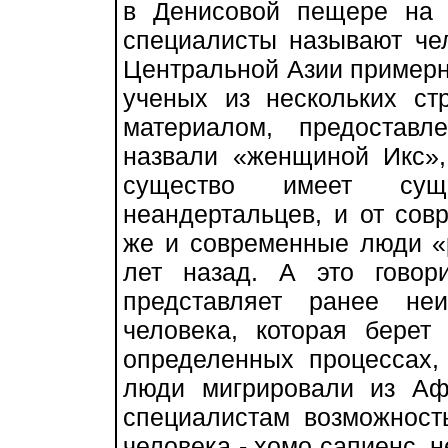
в Денисовой пещере на 
специалисты называют че
Центральной Азии примерно
ученых из нескольких ст
материалом, предоставл
назвали «женщиной Икс»,
существо имеет су
неандертальцев, и от со
же и современные люди «
лет назад. А это гово
представляет ранее не
человека, которая бере
определенных процессах,
люди мигрировали из Аф
специалистам возможност
человека - хомо сапиенс, н