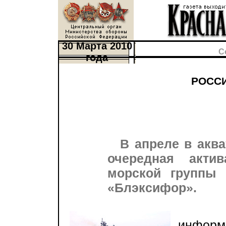
30 Марта 2010
С
года
РОССИ
В апреле в акв
очередная акти
морской группы 
«Блэксифор».
Как
информ