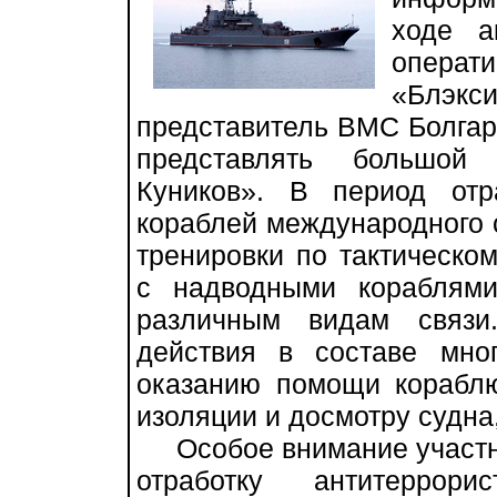
ходе а
операт
«Блэк
представитель ВМС Болгар
представлять большой
Куников». В период от
кораблей международного 
тренировки по тактическо
с надводными кораблями
различным видам связи
действия в составе мно
оказанию помощи кораблю
изоляции и досмотру судна
Особое внимание участни
отработку антитеррори