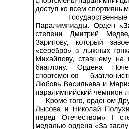
спортсмены-паралимпий
доступ ко всем спортивным
Государственные на
Паралимпиады. Орден «За
степени Дмитрий Медве
Зарипову, который зав
«серебро» в лыжных гонк
Михайлову, ставшему на
биатлону. Ордена Поч
спортсменов - биатлонис
Любовь Васильева и Мария
паралимпийский чемпион л
Кроме того, орденом Др
Лысова и Николай Полухи
перед Отечеством» I ст
медалью ордена «За заслуг