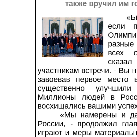
также вручил им г
«Было
если 
Олимп
разные 
всех о
сказа
участникам встречи. - Вы н
завоевав первое место 
существенно улучшили
Миллионы людей в Росс
восхищались вашими успе
«Мы намерены и дальш
России, - продолжил гла
играют и меры материальн