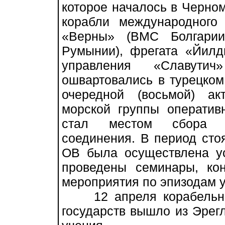
которое началось в Черно
корабли международного
«Верны» (ВМС Болгарии
Румынии), фрегата «Йил
управления «Славути
ошвартовались в турецком
очередной (восьмой) ак
морской группы оператив
стал местом сбора ме
соединения. В период сто
ОВ была осуществлена ус
проведены семинары, ко
мероприятия по эпизодам у
12 апреля корабельное
государств вышло из Эрег