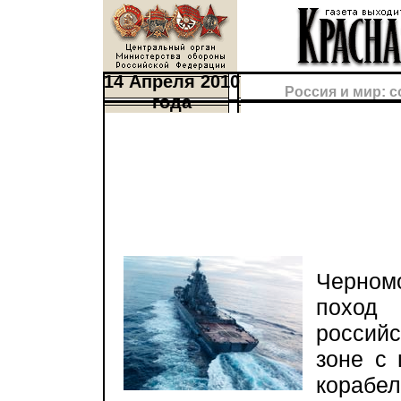
14 Апреля 2010
Россия и мир: 
года
Бое
Черно
поход 
россий
зоне с
корабе