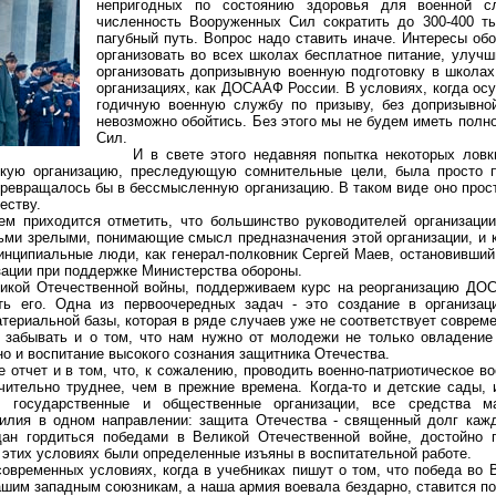
непригодных по состоянию здоровья для военной 
численность Вооруженных Сил сократить до 300-400 ты
пагубный путь. Вопрос надо ставить иначе. Интересы об
организовать во всех школах бесплатное питание, улучш
организовать допризывную военную подготовку в школах
организациях, как ДОСААФ России. В условиях, когда ос
годичную военную службу по призыву, без допризывной
невозможно обойтись. Без этого мы не будем иметь пол
Сил.
И в свете этого недавняя попытка некоторых ловки
ую организацию, преследующую сомнительные цели, была просто п
ревращалось бы в бессмысленную организацию. В таком виде оно прост
еству.
риходится отметить, что большинство руководителей организаци
ьми зрелыми, понимающие смысл предназначения этой организации, и 
ринципиальные люди, как генерал-полковник Сергей Маев, остановивши
зации при поддержке Министерства обороны.
й Отечественной войны, поддерживаем курс на реорганизацию ДО
ть его. Одна из первоочередных задач - это создание в организ
териальной базы, которая в ряде случаев уже не соответствует соврем
ывать и о том, что нам нужно от молодежи не только овладение 
но и воспитание высокого сознания защитника Отечества.
тчет и в том, что, к сожалению, проводить военно-патриотическое в
чительно труднее, чем в прежние времена. Когда-то и детские сады, 
, государственные и общественные организации, все средства м
илия в одном направлении: защита Отечества - священный долг кажд
дан гордиться победами в Великой Отечественной войне, достойно 
 этих условиях были определенные изъяны в воспитательной работе.
ременных условиях, когда в учебниках пишут о том, что победа во 
ашим западным союзникам, а наша армия воевала бездарно, ставится п