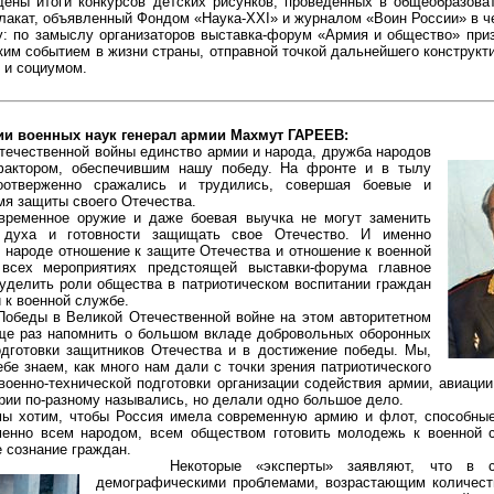
дены итоги конкурсов детских рисунков, проведенных в общеобразов
лакат, объявленный Фондом «Наука-ХХI» и журналом «Воин России» в ч
по замыслу организаторов выставка-форум «Армия и общество» приз
ким событием в жизни страны, отправной точкой дальнейшего конструкт
 и социумом.
ии военных наук генерал армии Махмут ГАРЕЕВ:
чественной войны единство армии и народа, дружба народов
актором, обеспечившим нашу победу. На фронте и в тылу
оотверженно сражались и трудились, совершая боевые и
мя защиты своего Отечества.
менное оружие и даже боевая выучка не могут заменить
 духа и готовности защищать свое Отечество. И именно
 народе отношение к защите Отечества и отношение к военной
всех мероприятиях предстоящей выставки-форума главное
уделить роли общества в патриотическом воспитании граждан
 к военной службе.
беды в Великой Отечественной войне на этом авторитетном
е раз напомнить о большом вкладе добровольных оборонных
одготовки защитников Отечества и в достижение победы. Мы,
ебе знаем, как много нам дали с точки зрения патриотического
военно-технической подготовки организации содействия армии, авиации
рии по-разному назывались, но делали одно большое дело.
хотим, чтобы Россия имела современную армию и флот, способные
менно всем народом, всем обществом готовить молодежь к военной 
 сознание граждан.
Некоторые «эксперты» заявляют, что в св
демографическими проблемами, возрастающим количес