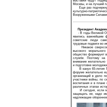
выставки будут подве
Москвы, и на лучший п
Еще раз подчеркну: 
культурно-патриотичес
Вооруженными Силами
Президент Академ
- В годы Великой Оте
явились важнейшим ф
советские люди сам
трудовые подвиги во и
Никакое сверхсовре
высокого морального
общество формирует в
службе. Поэтому на 
внимание желательно 
и подготовке молодежи
В канун 65-летия По
форуме желательно ещ
организаций в дело п
участники войны, по с
воспитания и в плане 
различных этапах исто
И сегодня, если мы 
защищать ее, надо и
надлежащее оборонное