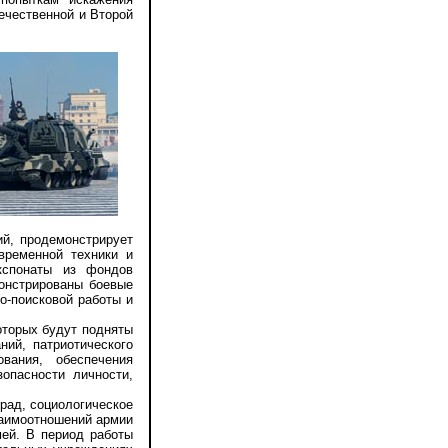
ечественной и Второй
ий, продемонстрирует
временной техники и
кспонаты из фондов
онстрированы боевые
о-поисковой работы и
торых будут подняты
ий, патриотического
вания, обеспечения
опасности личности,
рад, социологическое
заимоотношений армии
мей. В период работы