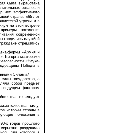
орая была выработана
нительных органов и
ур нет эффективного
нашей страны. «65 лет
шистской угрозы, и в
кнул на этой встрече
 примеры поколения
питания современной
 мы гордились службой
 граждане стремились
авка-форум «Армия и
». Ее организаторами
езопасности «Наука-
 годовщины Победы в
енными Силами?
силы государства, а
вляла собой предмет
ся ведущим фактором
щества, то следует
кие качества - силу,
тов истории страны в
ирующие положения в
90-х годов прошлого
 серьезно разрушило
иод, для которого в