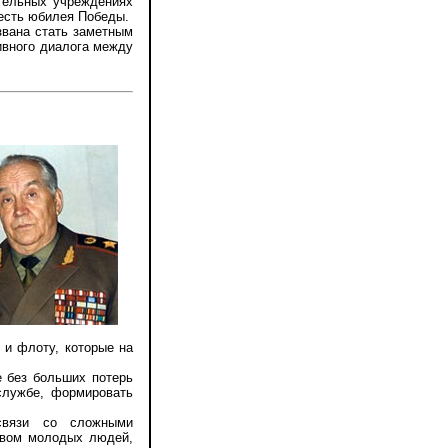
ательных учреждениях
есть юбилея Победы.
вана стать заметным
ивного диалога между
 и флоту, которые на
 без больших потерь
службе, формировать
язи со сложными
твом молодых людей,