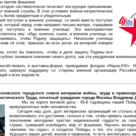
ы против фашизма.
одня систематически печатают инструкции призывникам,
от военной службы. В этих условиях военно-патриотическое
ть более предметным и убедительным.
 поступал в военное училище, со мной вместе поступал
и, который перед этим направил письмо матери, спрашивая
му поступать в военное училище. Эта малограмотная
тветила ему: «Иди, конечно, сынок, в военное училище, не
нанимать, чтобы Родину защищать». Начальник училища
узнав об этом, приказал во всех ротах на вечерней поверке
 хотел бы пожелать, чтобы в деле защиты Родины все
глубоко понимали значение своего долга, как эта умудренная жизненны
ствовать и выставка-форум, проводимая фондом «Наука-XXI». Но
ить широкую поддержку со стороны военной организации Российс
ций и всех ведомств.
сковского городского совета ветеранов войны, труда и правоох
истического Труда, почетный гражданин города Москвы Владимир 
- Мы на пороге великой даты - 65-й годовщины нашей Побед
кровопролитных войн человечества.
Сегодня наш долг, долг ветеранских организаций не столько в
возвеличивать это достояние, сколько в том, чтобы привить ныне
поколениям молодежи чувство национальной гордости за сво
стране, сумевшей освободить мир от фашизма. Научить молоде
«великих тех годах», о солдатах Победы, о тех, кто отдал сво
будущего наших детей, внуков и правнуков, то есть воспитывать н