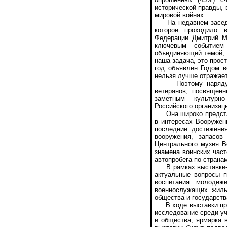
исторической правды, 
мировой войнах.
На недавнем заседан
которое проходило в
Федерации Дмитрий Ме
ключевым событием
объединяющей темой, и
наша задача, это прост
год объявлен Годом в
нельзя лучше отражае
Поэтому наряду с 
ветеранов, посвящен
заметным культурно
Российского организац
Она широко представ
в интересах Вооружен
последние достижени
вооружения, запасо
Центрального музея В
знамена воинских част
автопробега по страна
В рамках выставки-фо
актуальные вопросы п
воспитания молодеж
военнослужащих жиль
общества и государств
В ходе выставки пред
исследование среди у
и общества, ярмарка 