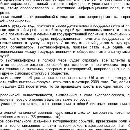
 были характерны высокий авторитет офицеров и уважение к военным
ию, этому способствовало и негативное информационное поле, и с
рмии.
чительной части российской молодежи в настоящее время стало пре
кой «повинности».
я структура, подчиненная в своей деятельности государственным ин
 авторитетной и референтной структурой для военнослужащих, и потом
ко с позитивными изменениями государственной политики в отношении к
 как отчетливо видно, информационная политика государства по
о изменилась в лучшую сторону. И потому открытый диалог между ар
ются организаторы выставки-форума, призван стать еще одним н
мопонимание между государственными и общественными институтами,
ругой.
ставка-форум в полной мере будет отражать все аспекты дея
ти по вопросам законотворческой деятельности и практических мер 
тки социально значимых программ и мероприятий, направленных на п
других силовых структур в обществе.
 армии в обществе постоянно возрастает. Об этом, к примеру, г
ти сайта выставки-форума, открытого в октябре 2009 года. Так, если 
 «зашли» 233 посетителя, то за прошедшие шесть месяцев число по
ийской общественности, выявленных в ходе экспресс-опроса, пр
оляет в первую очередь выделить такие вопросы:
ления патриотического воспитания в общей системе воспитания 
ельной начальной военной подготовки в школах, которая является н
обности страны (33 респондента);
сознательного искажения исторических событий, принижение роли н
 и тесно связанное с этим историческое мифотворчество. Так, 
читают, что нужно принимать срочные меры по противодействию 