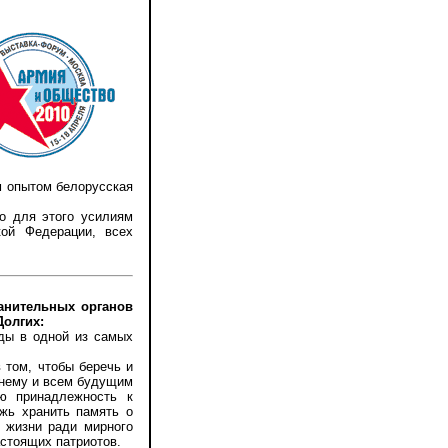
м опытом белорусская
 для этого усилиям
кой Федерации, всех
ранительных органов
Долгих:
ы в одной из самых
 том, чтобы беречь и
шнему и всем будущим
ю принадлежность к
жь хранить память о
и жизни ради мирного
астоящих патриотов.