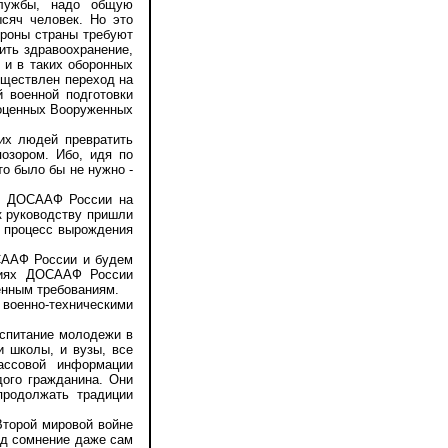
службы, надо общую
сяч человек. Но это
ороны страны требуют
ить здравоохранение,
 и в таких оборонных
уществлен переход на
 военной подготовки
ноценных Вооруженных
х людей превратить
озором. Ибо, идя по
о было бы не нужно -
и ДОСААФ России на
к руководству пришли
й процесс вырождения
СААФ России и будем
ациях ДОСААФ России
енным требованиям.
военно-техническими
оспитание молодежи в
и школы, и вузы, все
ассовой информации
ого гражданина. Они
продолжать традиции
Второй мировой войне
од сомнение даже сам