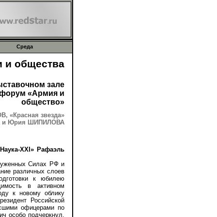
Среда
и и общества
ыставочном зале
-форум «Армия и
общество»
, «Красная звезда»
а и Юрия ШИПИЛОВА
Наука-ХХI» Рафаэль
руженных Силах РФ и
ание различных слоев
подготовки к юбилею
димость в активном
оду к новому облику
резидент Российской
ысшими офицерами по
ич особо подчеркнул,