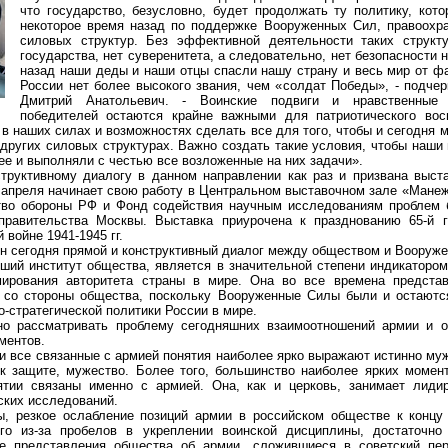
что государство, безусловно, будет продолжать ту политику, кот
некоторое время назад по поддержке Вооруженных Сил, правоохра
силовых структур. Без эффективной деятельности таких структ
государства, нет суверенитета, а следовательно, нет безопасности 
назад наши деды и наши отцы спасли нашу страну и весь мир от фа
России нет более высокого звания, чем «солдат Победы», - подчер
Дмитрий Анатольевич. - Воинские подвиги и нравственные
победителей остаются крайне важными для патриотического вос
 в наших силах и возможностях сделать все для того, чтобы и сегодня
 других силовых структурах. Важно создать такие условия, чтобы наши
 ее и выполняли с честью все возложенные на них задачи».
ктивному диалогу в данном направлении как раз и призвана выст
 апреля начинает свою работу в Центральном выставочном зале «Манеж
во обороны РФ и Фонд содействия научным исследованиям проблем б
правительства Москвы. Выставка приурочена к празднованию 65-й
войне 1941-1945 гг.
сегодня прямой и конструктивный диалог между обществом и Вооруж
 институт общества, является в значительной степени индикатором 
ирования авторитета страны в мире. Она во все времена предста
а со стороны общества, поскольку Вооруженные Силы были и остают
о-стратегической политики России в мире.
ассматривать проблему сегодняшних взаимоотношений армии и об
ментов.
все связанные с армией понятия наиболее ярко выражают истинно мужс
ь к защите, мужество. Более того, большинство наиболее ярких момен
ятии связаны именно с армией. Она, как и церковь, занимает лид
ских исследований.
езкое ослабление позиций армии в российском обществе к концу 
его из-за пробелов в укреплении воинской дисциплины, достаточно
ые представления общества об армии, сложившиеся в советский пер