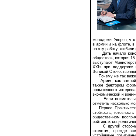
молодежи. Уверен, что
в армии и на флоте, в
на эту работу, любили
Дать начало констру
общество», которая 15
выступают Министерст
XXI» при поддержке 
Великой Отечественной 
Почему же так важен 
Армия, как важнейший
также фактором форм
повышенного интерес
экономической и военн
Если внимательно р
отметить несколько мо
Первое. Практически 
стойкость, готовност
общественном воспри
рейтингах социологиче
С другой стороны, р
столетия, прежде вс
устойчивые позитивн