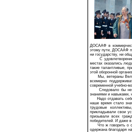
ДОСААФ в коммерческ
этому пути, ДОСААФ п
ни государству, ни общ
С удовлетворением п
местах оказались люд
такие талантливые, п
этой оборонной органи
Мы, ветераны Велико
всемерно поддержива
современной учебно-ма
Следовало бы не заб
знаниями и навыками, 
Надо отдавать себе о
наше время стало зна
трудовые коллективы
прикладывали свои ус
призывали всех граж
победителей. И даже в
Что ж говорить о сов
одержана благодаря н