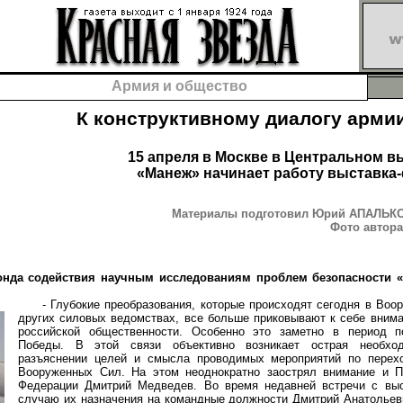
Армия и общество
К конструктивному диалогу арми
15 апреля в Москве в Центральном в
«Манеж» начинает работу выставка
Материалы подготовил Юрий АПАЛЬКОВ
Фото автор
онда содействия научным исследованиям проблем безопасности «
- Глубокие преобразования, которые происходят сегодня в Воо
других силовых ведомствах, все больше приковывают к себе вним
российской общественности. Особенно это заметно в период 
Победы. В этой связи объективно возникает острая необхо
разъяснении целей и смысла проводимых мероприятий по перех
Вооруженных Сил. На этом неоднократно заострял внимание и П
Федерации Дмитрий Медведев. Во время недавней встречи с в
случаю их назначения на командные должности Дмитрий Анатольев