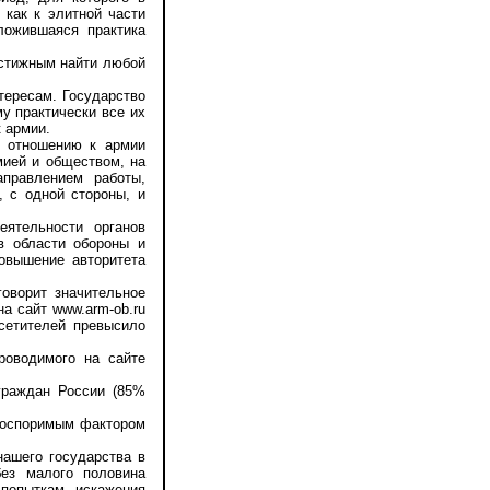
 как к элитной части
ложившаяся практика
стижным найти любой
тересам. Государство
у практически все их
 армии.
 отношению к армии
мией и обществом, на
аправлением работы,
 с одной стороны, и
тельности органов
в области обороны и
овышение авторитета
оворит значительное
на сайт www.arm-ob.ru
сетителей превысило
оводимого на сайте
граждан России (85%
еоспоримым фактором
ашего государства в
без малого половина
попыткам искажения