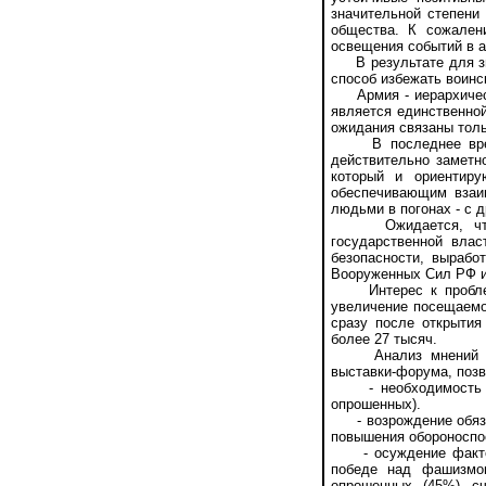
значительной степени
общества. К сожален
освещения событий в а
В результате для зна
способ избежать воинс
Армия - иерархическа
является единственной
ожидания связаны толь
В последнее время,
действительно заметн
который и ориентиру
обеспечивающим взаи
людьми в погонах - с д
Ожидается, что вы
государственной влас
безопасности, вырабо
Вооруженных Сил РФ и 
Интерес к проблемам
увеличение посещаемос
сразу после открытия
более 27 тысяч.
Анализ мнений росс
выставки-форума, позв
- необходимость уси
опрошенных).
- возрождение обязат
повышения обороноспос
- осуждение фактов 
победе над фашизмом
опрошенных (45%) с