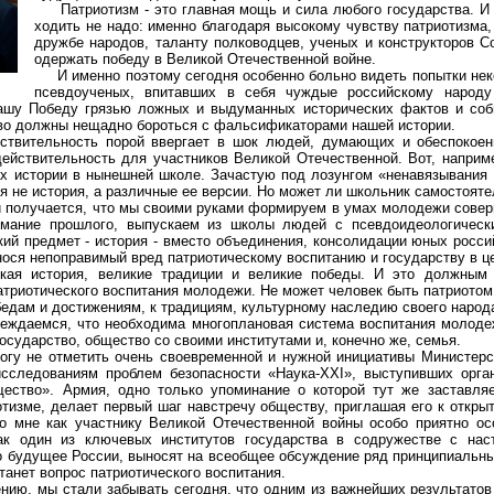
Патриотизм - это главная мощь и сила любого государства. И 
ходить не надо: именно благодаря высокому чувству патриотизма,
дружбе народов, таланту полководцев, ученых и конструкторов С
одержать победу в Великой Отечественной войне.
И именно поэтому сегодня особенно больно видеть попытки нек
псевдоученых, впитавших в себя чуждые российскому народу
нашу Победу грязью ложных и выдуманных исторических фактов и соб
тво должны нещадно бороться с фальсификаторами нашей истории.
ительность порой ввергает в шок людей, думающих и обеспокоен
ействительность для участников Великой Отечественной. Вот, наприме
ах истории в нынешней школе. Зачастую под лозунгом «ненавязывания 
ся не история, а различные ее версии. Но может ли школьник самостоят
и получается, что мы своими руками формируем в умах молодежи совер
имание прошлого, выпускаем из школы людей с псевдоидеологическ
икий предмет - история - вместо объединения, консолидации юных росс
нося непоправимый вред патриотическому воспитанию и государству в ц
история, великие традиции и великие победы. И это должным 
атриотического воспитания молодежи. Не может человек быть патриотом
бедам и достижениям, к традициям, культурному наследию своего народ
аемся, что необходима многоплановая система воспитания молодеж
государство, общество со своими институтами и, конечно же, семья.
у не отметить очень своевременной и нужной инициативы Министерс
сследованиям проблем безопасности «Наука-XXI», выступивших орган
ество». Армия, одно только упоминание о которой тут же заставля
тизме, делает первый шаг навстречу обществу, приглашая его к откры
то мне как участнику Великой Отечественной войны особо приятно ос
к один из ключевых институтов государства в содружестве с нас
о будущее России, выносят на всеобщее обсуждение ряд принципиальны
танет вопрос патриотического воспитания.
, мы стали забывать сегодня, что одним из важнейших результатов 