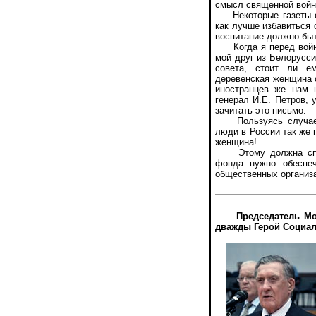
смысл священной войн
Некоторые газеты сег
как лучше избавиться 
воспитание должно бы
Когда я перед войной
мой друг из Белорусси
совета, стоит ли е
деревенская женщина о
иностранцев же нам 
генерал И.Е. Петров, 
зачитать это письмо.
Пользуясь случаем,
люди в России так же 
женщина!
Этому должна способ
фонда нужно обеспеч
общественных организа
Председатель Мо
дважды Герой Социал