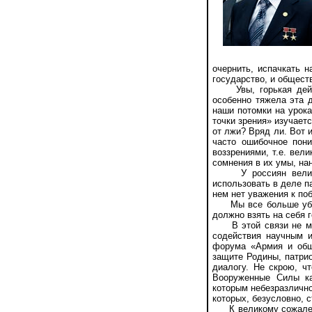
очернить, испачкать 
государство, и общес
Увы, горькая действ
особенно тяжела эта д
наши потомки на урок
точки зрения» изучает
от лжи? Вряд ли. Вот 
часто ошибочное пон
воззрениями, т.е. вел
сомнения в их умы, на
У россиян великая 
использовать в деле п
нем нет уважения к по
Мы все больше убежд
должно взять на себя 
В этой связи не мог
содействия научным и
форума «Армия и общ
защите Родины, патрио
диалогу. Не скрою, ч
Вооруженные Силы ка
которым небезразличн
которых, безусловно, с
К великому сожалению