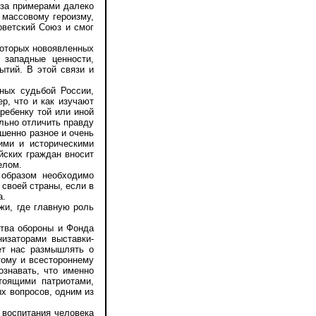
за примерами далеко
 массовому героизму,
оветский Союз и смог
оторых новоявленных
 западные ценности,
ытий. В этой связи и
ных судьбой России,
р, что и как изучают
ребенку той или иной
ельно отличить правду
шенно разное и очень
ими и историческими
ийских граждан вносит
елом.
образом необходимо
 своей страны, если в
а.
и, где главную роль
тва обороны и Фонда
изаторами выставки-
ет нас размышлять о
тому и всестороннему
ознавать, что именно
тоящими патриотами,
х вопросов, одним из
воспитания человека