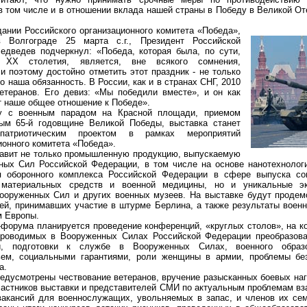
в том числе и в отношении вклада нашей страны в Победу в Великой От
ии Российского организационного комитета «Победа»,
 Волгограде 25 марта с.г., Президент Российской
дведев подчеркнул: «Победа, которая была, по сути,
 ХХ столетия, является, вне всякого сомнения,
 поэтому достойно отметить этот праздник - не только
о наша обязанность. В России, как и в странах СНГ, 2010
етеранов. Его девиз: «Мы победили вместе», и он как
т наше общее отношение к Победе».
военным парадом на Красной площади, приемом
ным 65-й годовщине Великой Победы, выставка станет
-патриотическим проектом в рамках мероприятий
ионного комитета «Победа».
ит не только промышленную продукцию, выпускаемую
ных Сил Российской Федерации, в том числе на основе нанотехнолог
я оборонного комплекса Российской Федерации в сфере выпуска со
в материальных средств и военной медицины, но и уникальные э
ооруженных Сил и других военных музеев. На выставке будут продем
ей, принимавших участие в штурме Берлина, а также результаты военн
м Европы.
рума планируется проведение конференций, «круглых столов», на ко
роводимых в Вооруженных Силах Российской Федерации преобразован
и, подготовки к службе в Вооруженных Силах, военного образо
ем, социальными гарантиями, роли женщины в армии, проблемы без
а.
усмотрены чествование ветеранов, вручение разысканных боевых наг
частников выставки и представителей СМИ по актуальным проблемам в
вакансий для военнослужащих, увольняемых в запас, и членов их се