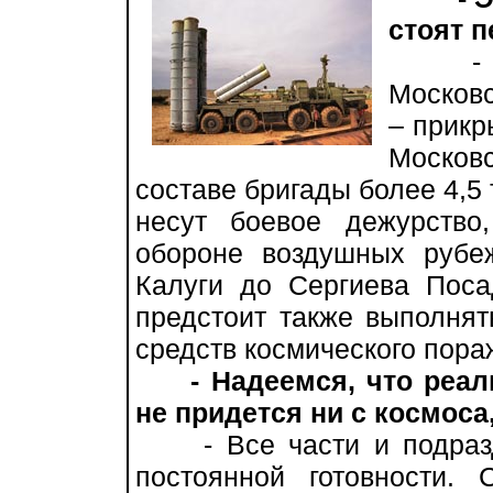
стоят 
- Наш
Московс
– прикр
Москов
составе бригады более 4,5
несут боевое дежурств
обороне воздушных рубеж
Калуги до Сергиева Пос
предстоит также выполнят
средств космического пораж
- Надеемся, что реа
не придется ни с космоса,
- Все части и подразд
постоянной готовности. 