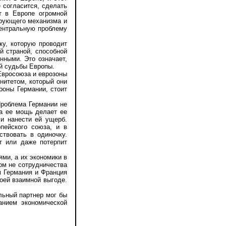
е согласится, сделать
ет в Европе огромной
ирующего механизма и
центральную проблему
у, которую проводит
й страной, способной
нными. Это означает,
й судьбы Европы.
вросоюза и еврозоны
енитетом, который они
ороны Германии, стоит
роблема Германии не
ма ее мощь делает ее
и нанести ей ущерб.
пейского союза, и в
твовать в одиночку.
т или даже потерпит
ми, а их экономики в
ом не сотрудничества
м Германия и Франция
оей взаимной выгоде.
льный партнер мог бы
анием экономической