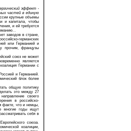
нергический эффект -
ных частей в единую
оссии крупные объемы
и и капитала, чтобы
ения, и ей требуется
рманию...
ет заводов в стране,
российско-германских
ией или Германией и
ду прочим, французы
йский союз не может
новременно является
 коалиция Германии с
оссией и Германией.
омический блок более
тать общую политику
делать это между 27
 направление своего
ерения в российско-
 факте, что и немцы,
же многие годы ищут
рассматривать себя в
вропейского союза.
омической коалиции,