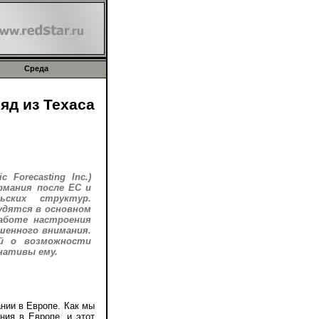
Среда
яд из Техаса
Forecasting Inc.)
рмания после ЕС и
ьских структур.
удятся в основном
аботе настроения
шенного внимания.
ий о возможности
нативы ему.
нии в Европе. Как мы
ния в Европе, и этот