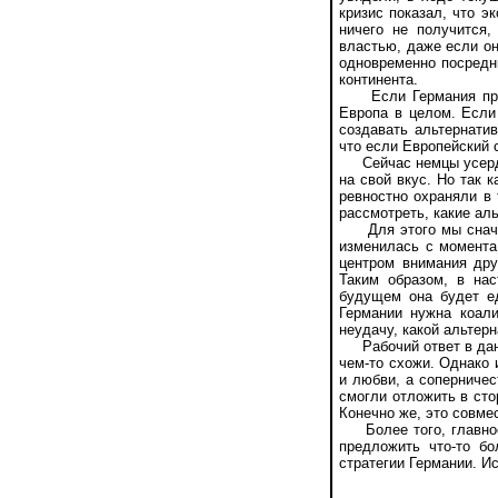
кризис показал, что э
ничего не получится,
властью, даже если о
одновременно посредн
континента.
Если Германия прини
Европа в целом. Если
создавать альтернати
что если Европейский
Сейчас немцы усердн
на свой вкус. Но так 
ревностно охраняли в 
рассмотреть, какие ал
Для этого мы сначала
изменилась с момента
центром внимания дру
Таким образом, в на
будущем она будет ед
Германии нужна коал
неудачу, какой альтер
Рабочий ответ в данн
чем-то схожи. Однако 
и любви, а соперничес
смогли отложить в сто
Конечно же, это совме
Более того, главное, 
предложить что-то б
стратегии Германии. И