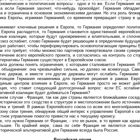
кономические и политические вопросы - одно и то же. Если Германия н
 а если Германия захочет, что-нибудь произойдет. Германия облада
на и ограничена в основном экономическими делами. Но эта роль блок
ика Европы, играемая Германией, со временем превращает страну в 
мает ключевые решения в Европе, то Германия определяет политик
 Европа распадется, то Германия становится единственной европейско
вные коалиции, которые будут одновременно и влиятельными, и сплоче
 союз ослабнет, слово Германии будет решающим в определении будуще
о работают, чтобы переформулировать основополагающие принципы Е
как это требует, чтобы множество партнеров пожертвовали своим сувер
течение всего европейского проекта, и согласились на контроль со ст
ьтернативы Германии существуют в Европейском союзе.
 должны понять ограничения, с которыми сталкивается Германия. П
 объединения: она чрезвычайно сильна, но далеко не всемогуща. Са
гих держав, и вместе эти другие державы могут ослабить Германию 
стоящем Германия незаменима для принятия решения в рамках Евро
иным центром влияния в Европе, но Германия просто не может дейс
иция, что ставит следующий долгосрочный вопрос: если ЕС ослабне
нативной коалиции будет добиваться Германия?
ом случае - Франция, так как две страны являются ближайшими соседя
исторически это сходство в структуре и местоположении было источник
тва и трений. В рамках Европейского союза со всем его многообразие
рону свои трения, обнаружив общий интерес к управлению Европой к св
стное управление помогло привести нас к текущему кризису.
что нужно Германии от Франции, - это ее рынок, в то время как идеа
ольшее. По крайней мере, сама по себе Франция не является основ
сторической альтернативой для Германии всегда была Россия.
Российская опция