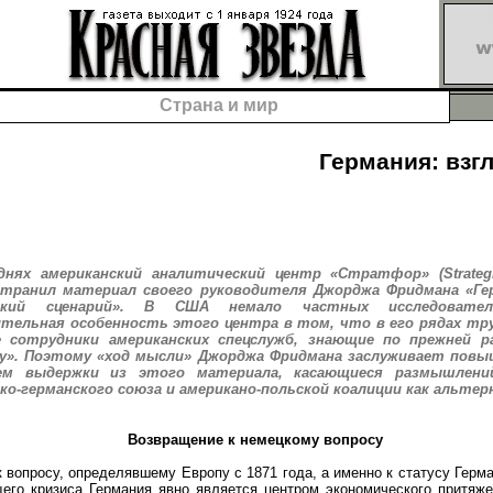
Страна и мир
Германия: взгл
днях американский аналитический центр «Стратфор» (Strategic 
странил материал своего руководителя Джорджа Фридмана «Ге
йский сценарий». В США немало частных исследовател
тельная особенность этого центра в том, что в его рядах тр
 сотрудники американских спецслужб, знающие по прежней р
ху». Поэтому «ход мысли» Джорджа Фридмана заслуживает повы
ем выдержки из этого материала, касающиеся размышлен
ко-германского союза и американо-польской коалиции как альтер
Возвращение к немецкому вопросу
просу, определявшему Европу с 1871 года, а именно к статусу Герма
щего кризиса Германия явно является центром экономического притяже