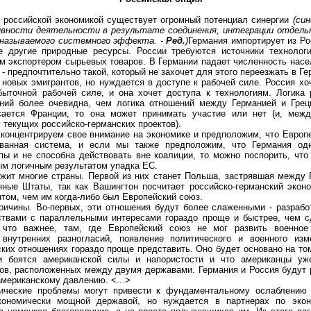
ссийской экономикой существует огромный потенциал синергии
(си
вности деятельности в результате соединения, интеграции отдель
 называемого системного эффекта. -
Ред.
)
Германия импортирует из Р
е другие природные ресурсы. России требуются источники технологи
м экспортером сырьевых товаров. В Германии падает численность насел
- предпочтительно такой, который не захочет для этого переезжать в Ге
вых эмигрантов, но нуждается в доступе к рабочей силе. Россия хоч
быточной рабочей силе, и она хочет доступа к технологиям. Логика 
ний более очевидна, чем логика отношений между Германией и Грец
сается Франции, то она может принимать участие или нет (и, меж
 текущих российско-германских проектов).
центрируем свое внимание на экономике и предположим, что Европе
ованная система, и если мы также предположим, что Германия од
ы и не способна действовать вне коалиции, то можно поспорить, что
ым логичным результатом упадка ЕС.
 многие страны. Первой из них станет Польша, застрявшая между Р
нные Штаты, так как Вашингтон посчитает российско-германский экон
том, чем им когда-либо был Европейский союз.
ины. Во-первых, эти отношения будут более слаженными - разрабо
твами с параллельными интересами гораздо проще и быстрее, чем с
, что важнее, там, где Европейский союз не мог развить военное
 внутренних разногласий, появление политического и военного изм
ких отношениях гораздо проще представить. Оно будет основано на том
и боятся американской силы и напористости и что американцы у
ов, расположенных между двумя державами. Германия и Россия будут 
мериканскому давлению. <...>
кие проблемы могут привести к фундаментальному ослаблению Е
кономически мощной державой, но нуждается в партнерах по экон