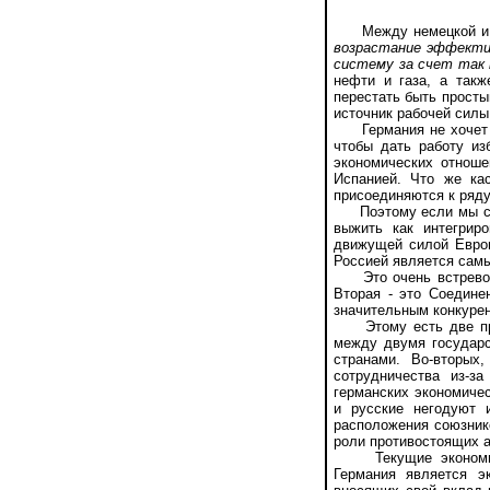
Между немецкой и ро
возрастание эффекти
систему за счет так
нефти и газа, а такж
перестать быть просты
источник рабочей силы 
Германия не хочет но
чтобы дать работу из
экономических отноше
Испанией. Что же ка
присоединяются к ряду
Поэтому если мы скон
выжить как интегрир
движущей силой Европ
Россией является сам
Это очень встревожит
Вторая - это Соедине
значительным конкурен
Этому есть две прич
между двумя государс
странами. Во-вторых
сотрудничества из-за
германских экономичес
и русские негодуют 
расположения союзник
роли противостоящих а
Текущие экономичес
Германия является э