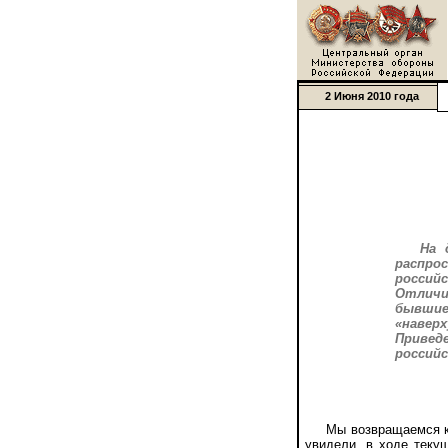
2 Июня 2010 года
На 
распро
росси
Отличи
бывшие
«навер
Привед
российс
Мы возвращаемся к во
увидели, в ходе теку